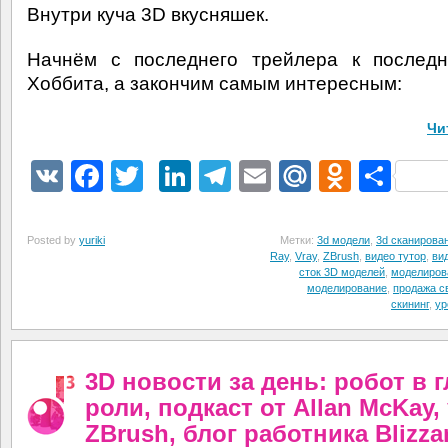
Внутри куча 3D вкусняшек.
Начнём с последнего трейлера к последн
Хоббита, а закончим самым интересным:
Чи
VK
Facebook
Twitter
LinkedIn
Telegram
Email
Mail.Ru
Odnokl
Отп
Posted by
yuriki
Метки:
3d модели
,
3d сканирова
Ray
,
Vray
,
ZBrush
,
видео тутор
,
ви
сток 3D моделей
,
моделиров
моделирование
,
продажа с
скининг
,
ур
3D новости за день: робот в 
роли, подкаст от Allan McKay,
ZBrush, блог работника Blizza