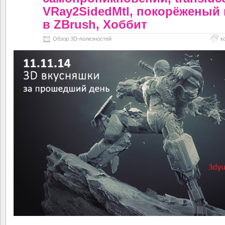
VRay2SidedMtl, покорёженый
в ZBrush, Хоббит
Обзор 3D-полезностей
к