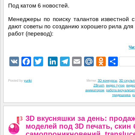
Под катом 6 новостей.
Менеджеры по поиску талантов известной ст
дают советы по созданию хорошего рила для
работ (перевод):
Чи
VK
Facebook
Twitter
LinkedIn
Telegram
Email
Mail.Ru
Odnokl
Отп
Posted by
yuriki
Метки:
3D конкурсы
,
3D скульп
ZBrush
,
видео тутор
,
видео
аниматором
,
работа визуализа
тридешника
,
р
3D вкусняшки за день: прода
моделей под 3D печать, скин 
самопроникновений, transluc