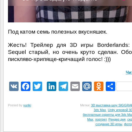
Под катом семь полезных вкусняшек.
Жесть! Трейлер для 3D игры Borderlands:
Sequel старый, но очень круто сделан. Об
пискляво-хрипяще-кричащий голос! :)))
Чи
VK
Facebook
Twitter
LinkedIn
Telegram
Email
Mail.Ru
Odnokl
Отп
Posted by
yuriki
Метки:
3D выставка-шоу SIGGRA
3ds Max
,
Unity игровой 3
бесплатные скрипты для 3ds Ma
Max
,
портрет
,
Рендер дня
,
ск
создание 3D игры
,
фото