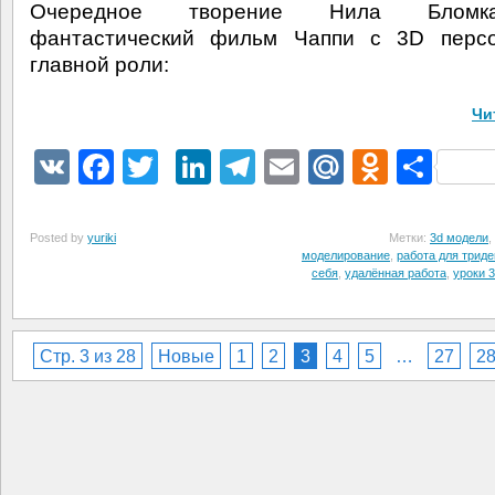
Очередное творение Нила Бломк
фантастический фильм Чаппи с 3D перс
главной роли:
Чи
VK
Facebook
Twitter
LinkedIn
Telegram
Email
Mail.Ru
Odnokl
Отп
Posted by
yuriki
Метки:
3d модели
,
моделирование
,
работа для трид
себя
,
удалённая работа
,
уроки 
Стр. 3 из 28
Новые
1
2
3
4
5
…
27
2