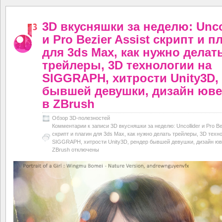
3D вкусняшки за неделю: Unco
и Pro Bezier Assist скрипт и п
для 3ds Max, как нужно делат
трейлеры, 3D технологии на
SIGGRAPH, хитрости Unity3D,
бывшей девушки, дизайн юв
в ZBrush
Обзор 3D-полезностей
Комментарии
к записи 3D вкусняшки за неделю: Uncollider и Pro Bez
скрипт и плагин для 3ds Max, как нужно делать трейлеры, 3D техн
SIGGRAPH, хитрости Unity3D, рендер бывшей девушки, дизайн юв
ZBrush
отключены