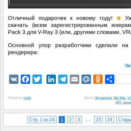
Отличный подарочек к новому году!
Уж
скачать (всем зарегистрированным юзерам
Pack 3 для V-Ray 3 (или, другими словами, VRa
Основной упор разработчики сделали на 
рендерера:
Чи
VK
Facebook
Twitter
LinkedIn
Telegram
Email
Mail.Ru
Odnokl
Отп
Posted by
yuriki
Метки:
3d-новости
,
3ds Max
,
V-
SP3
,
ренд
Стр. 1 из 24
1
2
3
…
23
24
Стар