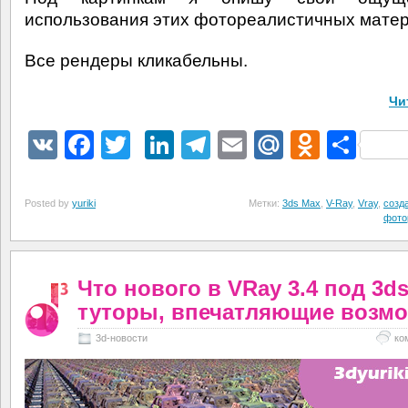
использования этих фотореалистичных матер
Все рендеры кликабельны.
Чи
VK
Facebook
Twitter
LinkedIn
Telegram
Email
Mail.Ru
Odnokl
Отп
Posted by
yuriki
Метки:
3ds Max
,
V-Ray
,
Vray
,
созд
фото
Что нового в VRay 3.4 под 3ds
туторы, впечатляющие возм
3d-новости
ко