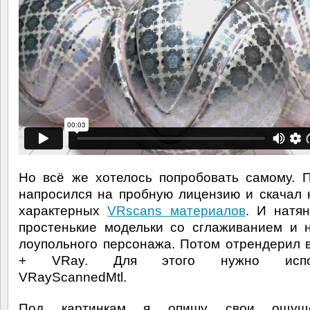
Но всё же хотелось попробовать самому. 
напросился на пробную лицензию и скачал 
характерных
VRscans материалов
. И натя
простенькие модельки со сглаживанием и 
лоупольного персонажа. Потом отрендерил 
+ VRay. Для этого нужно испол
VRayScannedMtl.
Под картинкам я опишу свои ощущ