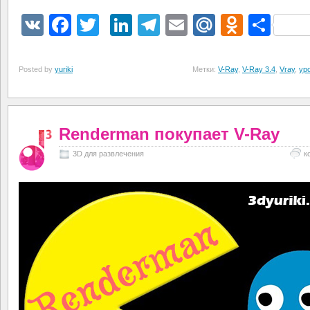
VK
Facebook
Twitter
LinkedIn
Telegram
Email
Mail.Ru
Odnokl
Отп
Posted by
yuriki
Метки:
V-Ray
,
V-Ray 3.4
,
Vray
,
ур
Renderman покупает V-Ray
3D для развлечения
к