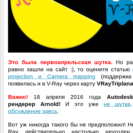
Это была первоапрельская шутка.
Но ра
равно зашли на сайт :), то оцените статью
projection
и Camera mapping
(поддержк
появилась и в V-Ray через карту
VRayTriplan
Важно!
18 апреля 2016 года
Autodes
рендерер Arnold!
И это уже
не шутка
обсуждение здесь
.
Вот уж никогда такого бы не предположил! Н
Ray действительно настолько неугоден