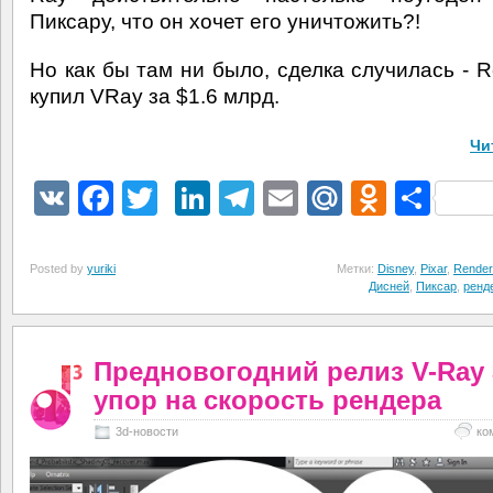
Пиксару, что он хочет его уничтожить?!
Но как бы там ни было, сделка случилась - 
купил VRay за $1.6 млрд.
Чи
VK
Facebook
Twitter
LinkedIn
Telegram
Email
Mail.Ru
Odnokl
Отп
Posted by
yuriki
Метки:
Disney
,
Pixar
,
Rende
Дисней
,
Пиксар
,
ренд
Предновогодний релиз V-Ray 
упор на скорость рендера
3d-новости
ко