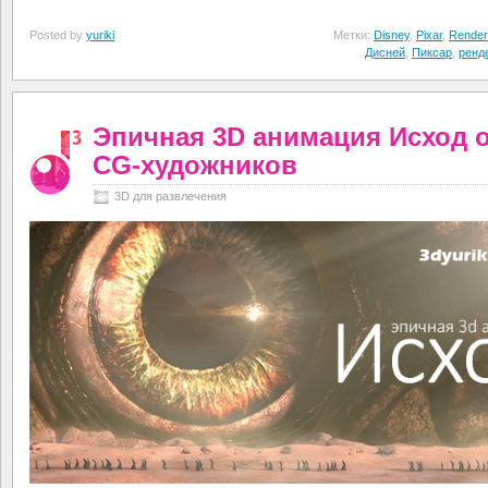
Posted by
yuriki
Метки:
Disney
,
Pixar
,
Rende
Дисней
,
Пиксар
,
ренд
Эпичная 3D анимация Исход о
CG-художников
3D для развлечения