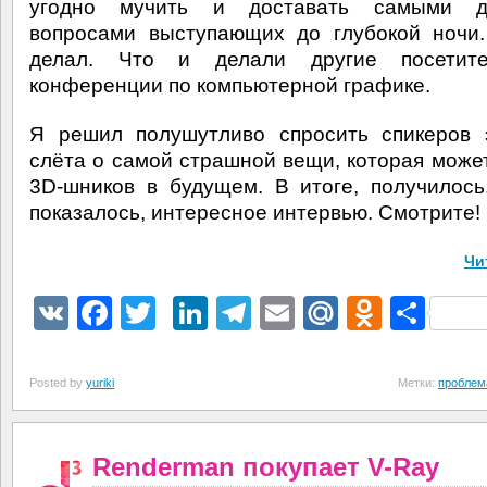
угодно мучить и доставать самыми д
вопросами выступающих до глубокой ночи
делал. Что и делали другие посетит
конференции по компьютерной графике.
Я решил полушутливо спросить спикеров 
слёта о самой страшной вещи, которая може
3D-шников в будущем. В итоге, получилось
показалось, интересное интервью. Смотрите!
Чи
VK
Facebook
Twitter
LinkedIn
Telegram
Email
Mail.Ru
Odnokl
Отп
Posted by
yuriki
Метки:
проблем
Renderman покупает V-Ray