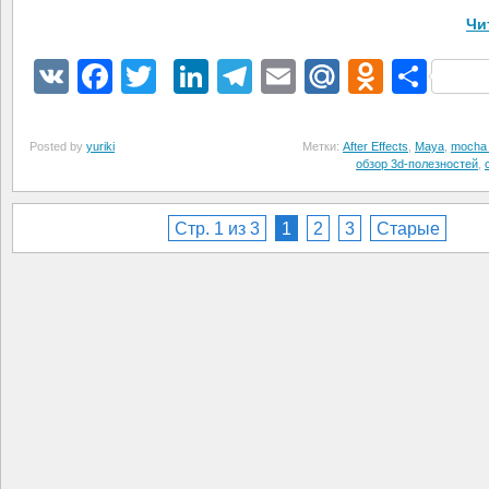
Чи
VK
Facebook
Twitter
LinkedIn
Telegram
Email
Mail.Ru
Odnokl
Отп
Posted by
yuriki
Метки:
After Effects
,
Maya
,
mocha 
обзор 3d-полезностей
,
Стр. 1 из 3
1
2
3
Старые