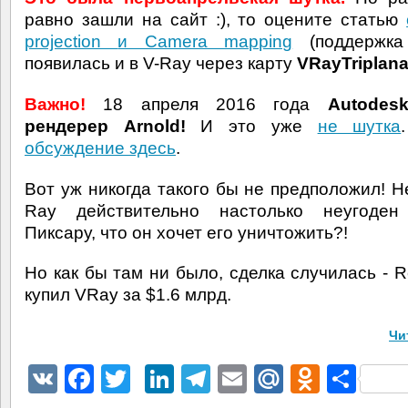
равно зашли на сайт :), то оцените статью
projection
и Camera mapping
(поддержк
появилась и в V-Ray через карту
VRayTriplan
Важно!
18 апреля 2016 года
Autodes
рендерер Arnold!
И это уже
не шутка
обсуждение здесь
.
Вот уж никогда такого бы не предположил! Н
Ray действительно настолько неугоден
Пиксару, что он хочет его уничтожить?!
Но как бы там ни было, сделка случилась - 
купил VRay за $1.6 млрд.
Чи
VK
Facebook
Twitter
LinkedIn
Telegram
Email
Mail.Ru
Odnokl
Отп