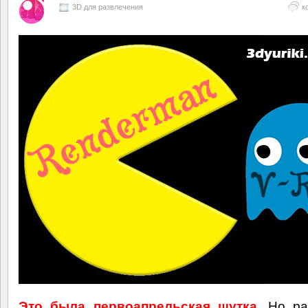
3D для развлечения
к
Это была первоапрельская шутка.
Но ра