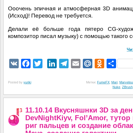
Ооочень эпичная и атмосферная 3D анимац
(Исход)! Перевод не требуется.
Делали её больше года пятеро CG-худож
композитор писал музыку) с помощью такого 
Чи
VK
Facebook
Twitter
LinkedIn
Telegram
Email
Mail.Ru
Odnokl
Отп
Posted by
yuriki
Метки:
FumeFX
,
Mari
,
Marvelou
Nuke
,
ZBrush
11.10.14 Вкусняшнки 3D за ден
DevNightKiyv, Fol’Amor, тутор
риг пальцев и создание обла