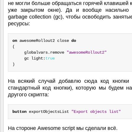
не могли больше обращаться горячей клавишей к
уже закрытом окне). Да и вообще насильно 
garbage collection (gc), чтобы освободить заняты
ресурсы:
on
 awesomeRollout2 close 
do
(

     globalvars.remove 
"awesomeRollout2"
     gc light:
true
)
На всякий случай добавлю сюда код кнопки 
стандартный код кнопки), которую мы будем н
другого скрипта:
button
 exportObjectsList 
"Export objects list"
На стороне Awesome script мы сделали всё.