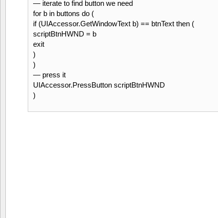
— iterate to find button we need
for b in buttons do (
if (UIAccessor.GetWindowText b) == btnText then (
scriptBtnHWND = b
exit
)
)
— press it
UIAccessor.PressButton scriptBtnHWND
)