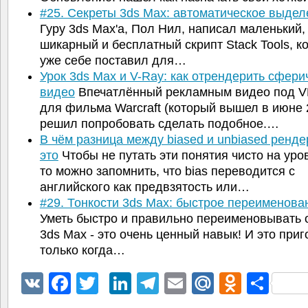
#25. Секреты 3ds Max: автоматическое выде
Гуру 3ds Max'а, Пол Нил, написал маленький,
шикарный и бесплатный скрипт Stack Tools, к
уже себе поставил для…
Урок 3ds Max и V-Ray: как отрендерить сфери
видео
Впечатлённый рекламным видео под V
для фильма Warcraft (который вышел в июне 20
решил попробовать сделать подобное.…
В чём разница между biased и unbiased ренде
это
Чтобы не путать эти понятия чисто на уро
то можно запомнить, что bias переводится с
английского как предвзятость или…
#29. Тонкости 3ds Max: быстрое переименов
Уметь быстро и правильно переименовывать 
3ds Max - это очень ценный навык! И это приг
только когда…
VK
Facebook
Twitter
LinkedIn
Telegram
Email
Mail.Ru
Odnokl
Отп