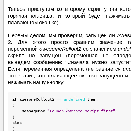
Теперь приступим ко второму скрипту (на кот
горячая клавиша, и который будет нажимать
плавающем окошке).
Первым делом, мы проверим, запущен ли Aweso
2. Для этого просто сравним значение г
переменной
awesomeRollout2
со значением
unde
скрипт не запущен (переменная не опреде
выведем сообщение: "Сначала нужно запустить
Если переменная определена (не равняется
und
это значит, что плавающее окошко запущено и
нажимать нашу кнопку:
if
 awesomeRollout2 == 
undefined
then
(

messageBox
"Launch Awesome script first"
else

(
