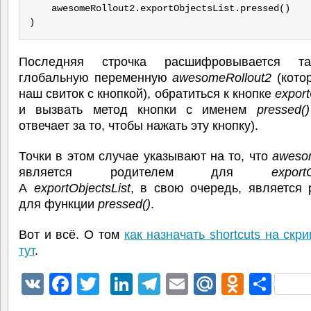
    awesomeRollout2.exportObjectsList.pressed()

)
Последняя строчка расшифровывается та
глобальную переменную
awesomeRollout2
(кото
наш свиток с кнопкой), обратиться к кнопке
export
и вызвать метод кнопки с именем
pressed()
отвечает за то, чтобы нажать эту кнопку).
Точки в этом случае указывают на то, что
aweso
является родителем для
exportObj
А
exportObjectsList
, в свою очередь, является
для функции
pressed()
.
Вот и всё. О том
как назначать shortcuts на скр
тут
.
VK
Facebook
Twitter
LinkedIn
Telegram
Email
Mail.Ru
Odnokl
Отп