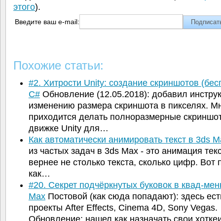
этого
).
Введите ваш e-mail:
Похожие статьи:
#2. Хитрости Unity: создание скриншотов (бе
C#
Обновление (12.05.2018): добавил инстру
изменению размера скриншота в пикселях. Мн
приходится делать полноразмерные скриншо
движке Unity для…
Как автоматически анимировать текст в 3ds M
из частых задач в 3ds Max - это анимация текс
вернее не столько текста, сколько цифр. Вот
как…
#20. Секрет подчёркнутых буковок в квад-мен
Max
Постовой (как сюда попадают): здесь ест
проекты After Effects, Cinema 4D, Sony Vegas.
Обновление: нашел как назначать свои хотк