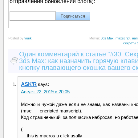
отправления обновлений блога):
Posted by
yuriki
Метки:
3ds Max
,
maxscript
,
нап
секреты 
Один комментарий к статье “#30. Сек
3ds Max: как назначить горячую клав
кнопку плавающего окошка вашего ск
ASK'R
says:
Август 22, 2019 в 20:05
Можно и чужой даже если не знаем, как названы кно
(mse, — encripted maxscript).
Код страшненький, за полчасика набросал, но работае
(
— this is macros u click usally