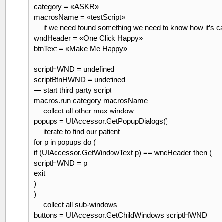
category = «ASKR»
macrosName = «testScript»
— if we need found something we need to know how it’s ca
wndHeader = «One Click Happy»
btnText = «Make Me Happy»
——————————
scriptHWND = undefined
scriptBtnHWND = undefined
— start third party script
macros.run category macrosName
— collect all other max window
popups = UIAccessor.GetPopupDialogs()
— iterate to find our patient
for p in popups do (
if (UIAccessor.GetWindowText p) == wndHeader then (
scriptHWND = p
exit
)
)
— collect all sub-windows
buttons = UIAccessor.GetChildWindows scriptHWND