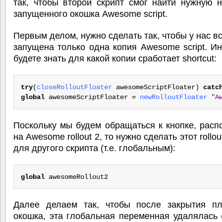
так, чтобы второй скрипт смог найти нужную 
запущенного окошка Awesome script.
Первым делом, нужно сделать так, чтобы у нас в
запущена только одна копия Awesome script. И
будете знать для какой копии сработает shortcut:
try
(
closeRolloutFloater
 awesomeScriptFloater) 
catc
global
 awesomeScriptFloater = 
newRolloutFloater
"A
Поскольку мы будем обращаться к кнопке, рас
на Awesome rollout 2, то нужно сделать этот roll
для другого скрипта (т.е. глобальным):
global
 awesomeRollout2
Далее делаем так, чтобы после закрытия п
окошка, эта глобальная переменная удалялась