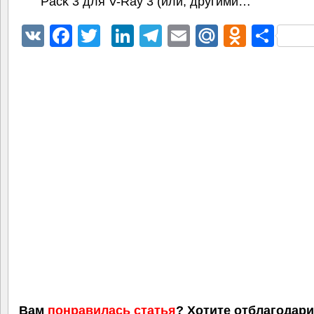
Pack 3 для V-Ray 3 (или, другими…
VK
Facebook
Twitter
LinkedIn
Telegram
Email
Mail.Ru
Odnokl
Отп
Вам
понравилась статья
? Хотите отблагодар