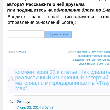
автора? Расскажите о ней друзьям.
Или подпишитесь на
обновление блога по E-M
Введите ваш e-mail (используется
тол
отправления обновлений блога):
Posted by
yuriki
Метки:
3ds Max
,
V-Ray
,
Vray
,
бесш
рисование текстур
,
созд
создание текстур
,
текстурир
уроки 3d Max
,
Уроки 3ds
комментария 32 к статье “Как сделат
реалистичный изношенный затёртый
материал с микроцарапинами в VRay
Max”
Укi
says:
Июнь 20, 2014 в 07:53