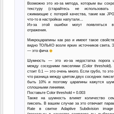
Возможно это из-за метода, которым вы сохр
текстуру (старайтесь не использовать
сжимающие с потерей качества, такие как JP
что-то в настройках напутали…
Из-за этой ошибки могут появляться в
отражения.
Микроцарапины как раз и имеют такое свойств
видно ТОЛЬКО возле ярких источников света. Э
— это фича
Шумность — это из-за недостатка порога ц
между соседними пикселями (Color threshold).
стоит 0.1 — это очень много. Если грубо, то это
что разница между цветом двух соседних пиксе
быть 10% и поэтому царапины кажутся шум
сплошными линиями.
Поставьте Color threshold = 0.003
Также на шумность влияет количество се
пиксель. В вашем случае за это отвечает пара
Rate в свитке Adaptive Subdivision image
(поскольку в качестве сэмплера вы выбрали