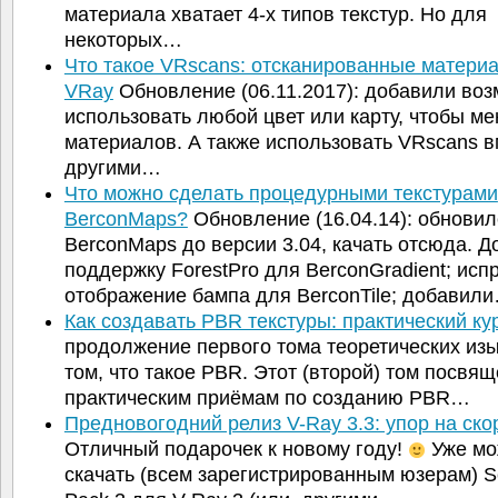
материала хватает 4-х типов текстур. Но для
некоторых…
Что такое VRscans: отсканированные матери
VRay
Обновление (06.11.2017): добавили во
использовать любой цвет или карту, чтобы ме
материалов. А также использовать VRscans в
другими…
Что можно сделать процедурными текстурами
BerconMaps?
Обновление (16.04.14): обновил
BerconMaps до версии 3.04, качать отсюда. 
поддержку ForestPro для BerconGradient; исп
отображение бампа для BerconTile; добавил
Как создавать PBR текстуры: практический ку
продолжение первого тома теоретических изы
том, что такое PBR. Этот (второй) том посвя
практическим приёмам по созданию PBR…
Предновогодний релиз V-Ray 3.3: упор на ск
Отличный подарочек к новому году!
Уже мо
скачать (всем зарегистрированным юзерам) S