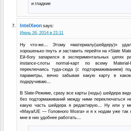
и гладкие
IntelXeon
says:
Июнь 26, 2014 в 21:11
Ну что-же… Этому «материалу(шейдеру)» уда
хорошенько пнуть и заставить перейти на «Slate Materi
Ей-богу запарился в экспериментальных целях р
instance-слоты normal-карт по всему Material-
переключаясь туда-сюда (с подтормаживанием) по
параметры, вечно забывая какую карту в како
подкручиваю…
В Slate-Режиме, сразу все карты (ноды) шейдера вид
без подтормаживаний между ними переключаться н
какую часть шейдера я редактирую… Ну или у ме
«Maya/UE — Головного Мозга» и я к нодам уже так 
мне в них удобнее работать…