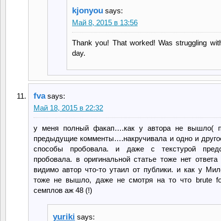
kjonyou
says:
Май 8, 2015 в 13:56
Thank you! That worked! Was struggling with 
day.
fva
says:
Май 18, 2015 в 22:32
у меня полный факап….как у автора не вышло( п
предыдущие комменты….накручивала и одно и другое
способы пробовала. и даже с текстурой предс
пробовала. в оригинальной статье тоже нет ответа 
видимо автор что-то утаил от публики. и как у Мил
тоже не вышло, даже не смотря на то что brute fo
семплов аж 48 (!)
yuriki
says: