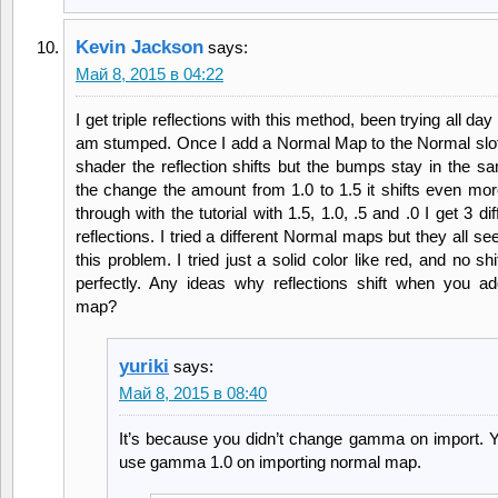
Kevin Jackson
says:
Май 8, 2015 в 04:22
I get triple reflections with this method, been trying all day to
am stumped. Once I add a Normal Map to the Normal slot 
shader the reflection shifts but the bumps stay in the sa
the change the amount from 1.0 to 1.5 it shifts even more.
through with the tutorial with 1.5, 1.0, .5 and .0 I get 3 dif
reflections. I tried a different Normal maps but they all s
this problem. I tried just a solid color like red, and no sh
perfectly. Any ideas why reflections shift when you a
map?
yuriki
says:
Май 8, 2015 в 08:40
It’s because you didn’t change gamma on import. 
use gamma 1.0 on importing normal map.