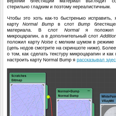
верхний блестящий материал выглядит со
стерильно гладким и поэтому нереалистичным.
Чтобы это хоть как-то быстренько исправить,
карту
Normal Bump
в слот
Bump
блестящег
материала. В слот
Normal
я положил т
микроцарапин, а в дополнительный слот
Additio
положил карту
Noise
с мелким шумом в режиме
(цепь нодов смотрите на скриншоте ниже). Боле
о том, как сделать текстуру микроцарапин и как
настроить карту Normal Bump я
рассказывал здес