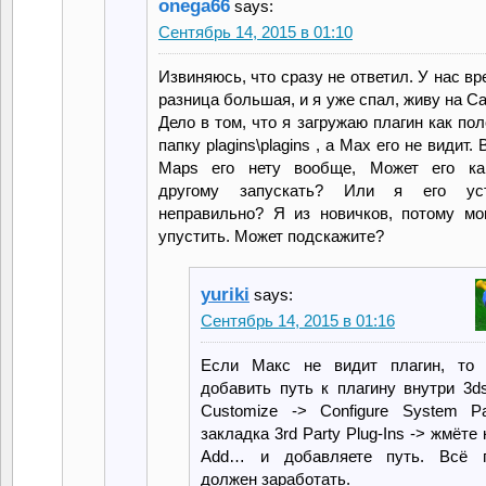
onega66
says:
Сентябрь 14, 2015 в 01:10
Извиняюсь, что сразу не ответил. У нас в
разница большая, и я уже спал, живу на С
Дело в том, что я загружаю плагин как по
папку plagins\plagins , а Max его не видит. 
Maps его нету вообще, Может его ка
другому запускать? Или я его уст
неправильно? Я из новичков, потому мог
упустить. Может подскажите?
yuriki
says:
Сентябрь 14, 2015 в 01:16
Если Макс не видит плагин, то 
добавить путь к плагину внутри 3d
Customize -> Configure System P
закладка 3rd Party Plug-Ins -> жмёте
Add… и добавляете путь. Всё п
должен заработать.