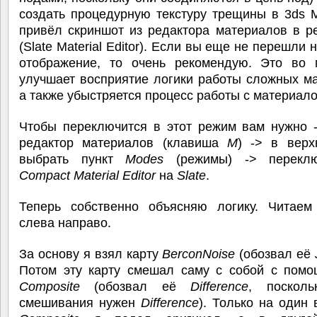
создать процедурную текстуру трещины в 3ds 
привёл скриншот из редактора материалов в р
(Slate Material Editor). Если вы еще не перешли 
отображение, то очень рекомендую. Это во 
улучшает восприятие логики работы сложных м
а также убыстряется процесс работы с материало
Чтобы переключится в этот режим вам нужно -
редактор материалов (клавиша
M
) -> в вер
выбрать пункт
Modes
(режимы) -> переклю
Compact Material Editor
на
Slate
.
Теперь собственно объясняю логику. Читаем
слева направо.
За основу я взял карту
BerconNoise
(обозвал её
Потом эту карту смешал саму с собой с пом
Composite
(обозвал её
Difference
, поскол
смешивания нужен
Difference
). Только на один