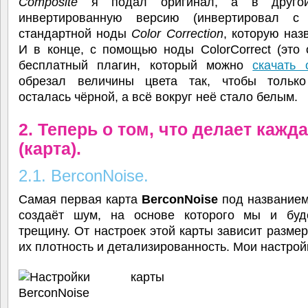
Composite
я подал оригинал, а в друго
инвертированную версию (инвертировал с
стандартной ноды
Color Correction
, которую на
И в конце, с помощью ноды ColorCorrect (это
бесплатный плагин, который можно
скачать 
обрезал величины цвета так, чтобы тольк
осталась чёрной, а всё вокруг неё стало белым.
2. Теперь о том, что делает кажд
(карта).
2.1. BerconNoise.
Самая первая карта
BerconNoise
под название
создаёт шум, на основе которого мы и буд
трещину. От настроек этой карты зависит разме
их плотность и детализированность. Мои настрой