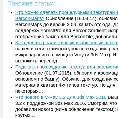
Похожие статьи:
Что можно сделать процедурными текстурами
BerconMaps?
Обновление (16.04.14): обновил
BerconMaps до версии 3.04, качать отсюда. 
поддержку ForestPro для BerconGradient; исп
отображение бампа для BerconTile; добавил
Как сделать реалистичный изношенный затё
нашел в сети отличный урок по созданию ре
микроцарапин с помощью Vray (и 3ds Max). И
выложить перевод.…
Подсказки по созданию текстур для реалист
Обновление (01.07.2015): обновил информац
основном по бампу). Обычно, для создания х
материала хватает 4-х типов текстур. Но для
некоторых…
Что нового в V-Ray 3.2 для 3ds Max 2016
Выше
3.2 с поддержкой 3ds Max 2016. Смотрим, что
добавили нового (ниже объяснения текстом):
крутых…