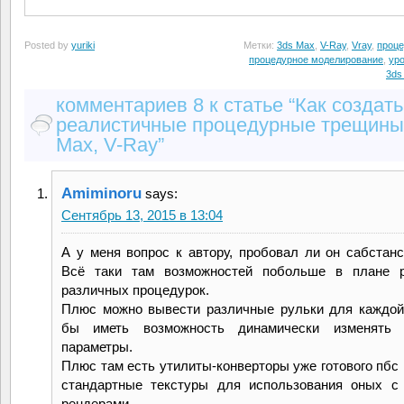
Posted by
yuriki
Метки:
3ds Max
,
V-Ray
,
Vray
,
проце
процедурное моделирование
,
уро
3ds
комментариев 8 к статье “Как создать
реалистичные процедурные трещины
Max, V-Ray”
Amiminoru
says:
Сентябрь 13, 2015 в 13:04
А у меня вопрос к автору, пробовал ли он сабстанс
Всё таки там возможностей побольше в плане р
различных процедурок.
Плюс можно вывести различные рульки для каждой
бы иметь возможность динамически изменять 
параметры.
Плюс там есть утилиты-конверторы уже готового пбс 
стандартные текстуры для использования оных с
рендерами.