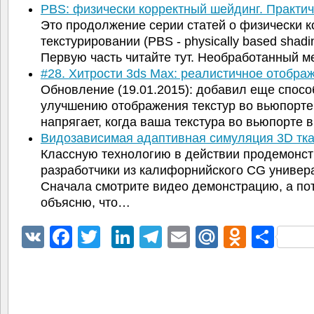
PBS: физически корректный шейдинг. Практи
Это продолжение серии статей о физически 
текстурировании (PBS - physically based shadi
Первую часть читайте тут. Необработанный 
#28. Хитрости 3ds Max: реалистичное отобр
Обновление (19.01.2015): добавил еще спосо
улучшению отображения текстур во вьюпорте
напрягает, когда ваша текстура во вьюпорте
Видозависимая адаптивная симуляция 3D тк
Классную технологию в действии продемонс
разработчики из калифорнийского CG универ
Сначала смотрите видео демонстрацию, а по
объясню, что…
VK
Facebook
Twitter
LinkedIn
Telegram
Email
Mail.Ru
Odnokl
Отп