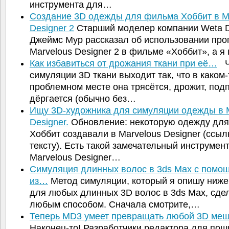
инструмента для…
Создание 3D одежды для фильма Хоббит в M
Designer 2
Старший моделер компании Weta Di
Джеймс Мур рассказал об использовании пр
Marvelous Designer 2 в фильме «Хоббит», а 
Как избавиться от дрожания ткани при её…
Ча
симуляции 3D ткани выходит так, что в каком-
проблемном месте она трясётся, дрожит, под
дёргается (обычно без…
Ищу 3D-художника для симуляции одежды в 
Designer.
Обновление: некоторую одежду дл
Хоббит создавали в Marvelous Designer (ссыл
тексту). Есть такой замечательный инструмен
Marvelous Designer…
Симуляция длинных волос в 3ds Max с помо
из…
Метод симуляции, который я опишу ниже,
для любых длинных 3D волос в 3ds Max, сде
любым способом. Сначала смотрите,…
Теперь MD3 умеет превращать любой 3D ме
Наконец-то! Разработчики редактора для пош