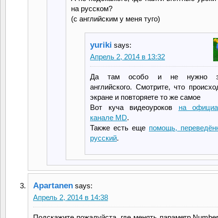
на русском?
(с английским у меня туго)
yuriki
says:
Апрель 2, 2014 в 13:32
Да там особо и не нужно з
английского. Смотрите, что происхо
экране и повторяете то же самое
Вот куча видеоуроков
на официа
канале MD
.
Также есть еще
помощь, переведён
русский
.
Apartanen
says:
Апрель 2, 2014 в 14:38
Подскажите пожалуйста, где менять параметр Number