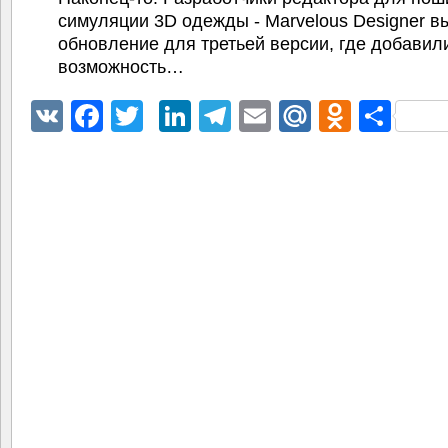
симуляции 3D одежды - Marvelous Designer в
обновление для третьей версии, где добавил
возможность…
VK
Facebook
Twitter
LinkedIn
Telegram
Email
Mail.Ru
Odnokl
Отп