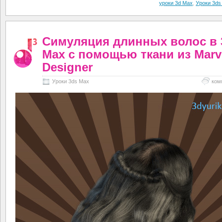
уроки 3d Max
,
Уроки 3ds
Симуляция длинных волос в 
Max с помощью ткани из Marv
Designer
Уроки 3ds Max
ком