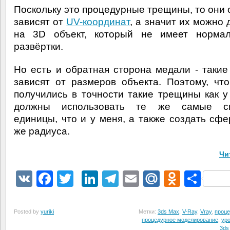
Поскольку это процедурные трещины, то они 
зависят от
UV-координат
, а значит их можно 
на 3D объект, который не имеет норма
развёртки.
Но есть и обратная сторона медали - таки
зависят от размеров объекта. Поэтому, чт
получились в точности такие трещины как у
должны использовать те же самые с
единицы, что и у меня, а также создать сфе
же радиуса.
Чи
VK
Facebook
Twitter
LinkedIn
Telegram
Email
Mail.Ru
Odnokl
Отп
Posted by
yuriki
Метки:
3ds Max
,
V-Ray
,
Vray
,
проце
процедурное моделирование
,
уро
3ds