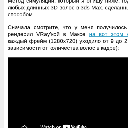
Метод симуляции, который я опишу ниже, го
любых длинных 3D волос в 3ds Max, сделан
способом.
Сначала смотрите, что у меня получилось
рендерил VRay'кой в Максе
на вот этом 
каждый фрейм (1280x720) уходило от 9 до 2
зависимости от количества волос в кадре):