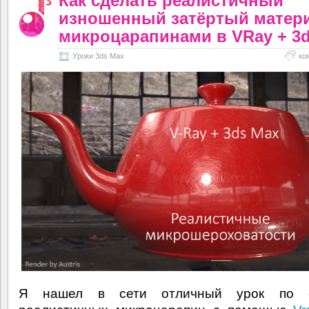
Как сделать реалистичный
изношенный затёртый матери
микроцарапинами в VRay + 3
Уроки 3ds Max
ко
Я нашел в сети отличный урок по с