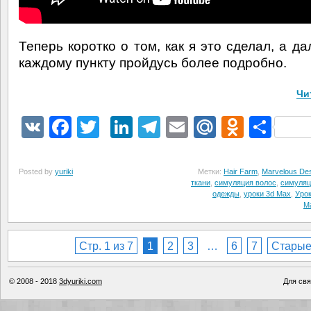
Теперь коротко о том, как я это сделал, а д
каждому пункту пройдусь более подробно.
Чи
VK
Facebook
Twitter
LinkedIn
Telegram
Email
Mail.Ru
Odnokl
Отп
Posted by
yuriki
Метки:
Hair Farm
,
Marvelous Des
ткани
,
симуляция волос
,
симуляц
одежды
,
уроки 3d Max
,
Уро
Ma
Стр. 1 из 7
1
2
3
…
6
7
Стары
© 2008 - 2018
3dyuriki.com
Для свя