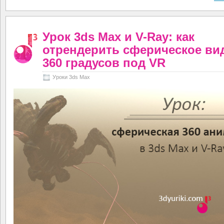
Урок 3ds Max и V-Ray: как
отрендерить сферическое ви
360 градусов под VR
Уроки 3ds Max