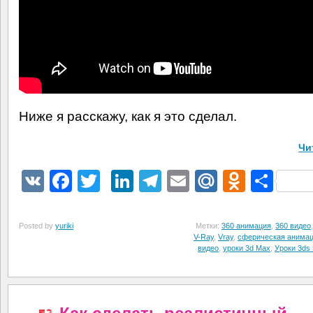
Ниже я расскажу, как я это сделал.
Чи
VK
Facebook
Twitter
LinkedIn
Telegram
Email
Mail.Ru
Odnokl
Отп
Posted by
yuriki
Метки:
360 анимация
,
360 видео
V-Ray
,
Vray
,
сферическая анима
видео
,
уроки 3d Max
,
Уроки 3ds