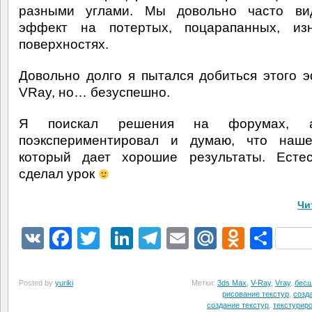
разными углами. Мы довольно часто ви
эффект на потертых, поцарапанных, из
поверхностях.
Довольно долго я пытался добиться этого 
VRay, но… безуспешно.
Я поискал решения на форумах, 
поэкспериментировал и думаю, что наше
который дает хорошие результаты. Естес
сделал урок
Чи
VK
Facebook
Twitter
LinkedIn
Telegram
Email
Mail.Ru
Odnokl
Отп
Posted by
yuriki
Метки:
3ds Max
,
V-Ray
,
Vray
,
бесш
рисование текстур
,
созд
создание текстур
,
текстурир