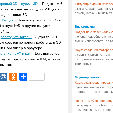
 хороший 3D шоурил, 3D…
Под катом 6
Симуляция длинных воло
...как я симулил длинные
алантов известной студии Mill дают
помощью ткани в 3ds Max..
ила для ваших 3D…
. Выпуск 6
Новые вкусности по 3D со
 выпуск №5, а другие выпуски
Визуализация
тей.…
Подробно о материалах V
...очень подробно распис
 работу, что такое…
Внутри три 3D
лучше использовать, по ка
ком советов по поиску работы для 3D-
ый RAM плеер в браузере.…
Наука создания фотореал
боты FumeFX и как…
Есть шикарное
...серия статей о том,
Kay (который работал в ILM, а сейчас
фотореалистичных выс
тридешников...
том, как…
dIn
egram
Email
Mail.Ru
Odnoklassniki
Отправить
Моделирование
Как изучать моделировани
...для начала нужно оп
понять, что такое правиль
Не используйте операции 
...операция Boolean
цивилизованных странах. 