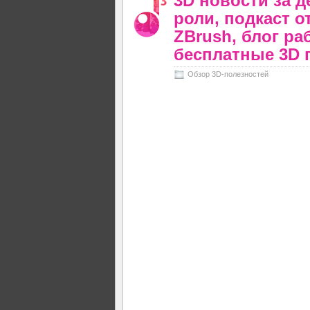
3D новости за д
роли, подкаст от
ZBrush, блог раб
бесплатные 3D 
Обзор 3D-полезностей