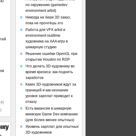
а)
по окружению (gamedev
environment artist)
Никогда не бери 3D заказ,
пока не прочтёшь это
Работа для VFX artist и
)
environment realtime
стей
художника на AAA игру в
шикарную студию
Решение ошибки OpenGL при
открытии Houdini по RDP
Что делать 3D-художнику во
ов
время кризиса: как поднять
заработок
Каких 3D-художников ждут за
границей и как незнание
уровня зарплат приводит к
отказу
(4)
Есть вакансии в шикарную
)
киевскую Game Dev компанию
(для более-менее опытных)
Уровень зарплат для опытных
3D-художников