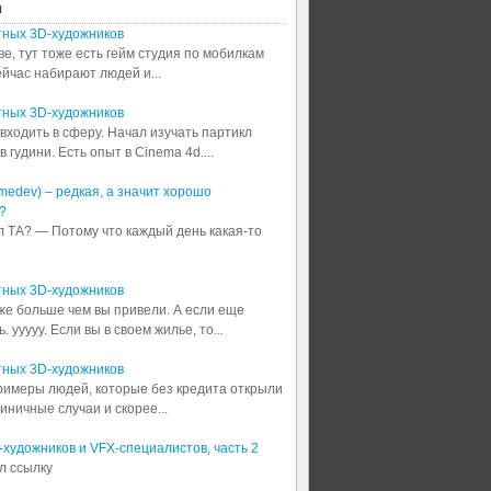
я
тных 3D-художников
ве, тут тоже есть гейм студия по мобилкам
сейчас набирают людей и...
тных 3D-художников
входить в сферу. Начал изучать партикл
 гудини. Есть опыт в Cinema 4d....
medev) – редкая, а значит хорошо
?
л ТА? — Потому что каждый день какая-то
тных 3D-художников
аже больше чем вы привели. А если еще
 ууууу. Если вы в своем жилье, то...
тных 3D-художников
примеры людей, которые без кредита открыли
диничные случаи и скорее...
3D-художников и VFX-специалистов, часть 2
л ссылку