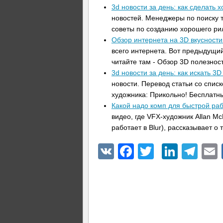
3d новости за день: как сделать
новостей. Менеджеры по поиску т
советы по созданию хорошего р
Обзор интернета на 3D вкусности
всего интернета. Вот предыдущий
читайте там - Обзор 3D полезнос
3d новости за день: как искать 3D
новости. Перевод статьи со спис
художника: Прикольно! Бесплатн
Какой надо комп для быстрой ра
видео, где VFX-художник Allan Mc
работает в Blur), рассказывает о 
VK
Facebook
Twitter
Linke
Tel