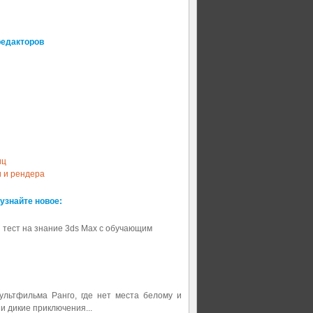
редакторов
иц
и и рендера
 узнайте новое:
 тест на знание 3ds Max с обучающим
мультфильма Ранго, где нет места белому и
 и дикие приключения...