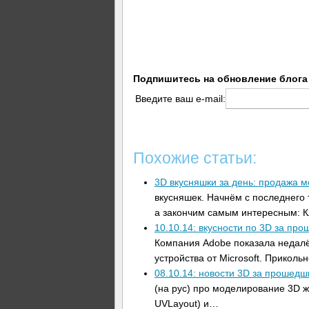
Подпишитесь на обновление блога
Введите ваш e-mail:
Похожие статьи:
3D вкусняшки за день: продажа м
вкусняшек. Начнём с последнего 
а закончим самым интересным: К
10.10.14: вкусности по 3D за пр
Компания Adobe показала недал
устройства от Microsoft. Прикол
08.10.14: новости 3D за прошедш
(на рус) про моделирование 3D жу
UVLayout) и…