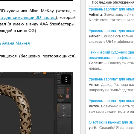
Последние обсуждени
Уровень зарплат для опы
D-художника Allan McKay (кстати, я
Volimira
: Эммм, живу в Лит
а для симуляции 3D частиц
), который
Nordcurrent, так вот, они 
дал (я имею в виду ААА блокбастеры,
 людей в мире CG):
Уровень зарплат для опы
Parker
: Собираюсь только 
систему в UE4 и эффекты в
Технический художник (ga
лящихся (бесшовно повторяющихся)
оплачиваемая профессия
:
Geneue
: — Почему ты ста
новая...
Уровень зарплат для опы
Антон
: Давид. Разница д
поправку на жильё сделать.
Уровень зарплат для опы
Антон
: Возможно и есть 
там свои студии, но это е
О soft skills важных для 
yuriki
: Спасибо! Я исправи