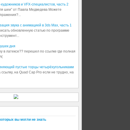
3D-художников и VFX-специалистов, часть 2
для шеи” от Павла Медведева Можете
пражения?...
ация звука с анимацией в 3ds Max, часть 1
аписать обновленную статью по программе
струмент...
вушек дня
шку в латексе?? перешел по ссылке где полная
л(
олняющий пустые торцы четырёхугольниками
 ссылку, на Quad Cap Pro если не трудно, на
которых вы могли не знать