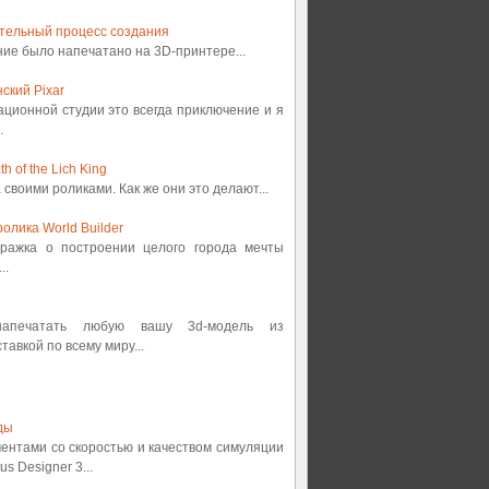
ительный процесс создания
ение было напечатано на 3D-принтере...
ский Pixar
ационной студии это всегда приключение и я
.
 of the Lich King
а своими роликами. Как же они это делают...
олика World Builder
етражка о построении целого города мечты
..
 напечатать любую вашу 3d-модель из
авкой по всему миру...
ды
ментами со скоростью и качеством симуляции
s Designer 3...