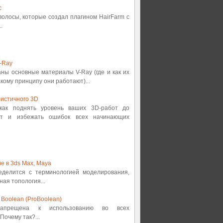
с
 волосы, которые создал плагином HairFarm с
.
-Ray
аны основные материалы V-Ray (где и как их
кому принципу они работают)...
истичного 3D
 как поднять уровень ваших 3D-работ до
от и избежать ошибок всех начинающих
е в 3ds Max, Maya
ределится с терминологией моделирования,
ная топология...
Boolean (ProBoolean)
 запрещена к использованию во всех
Почему так?...