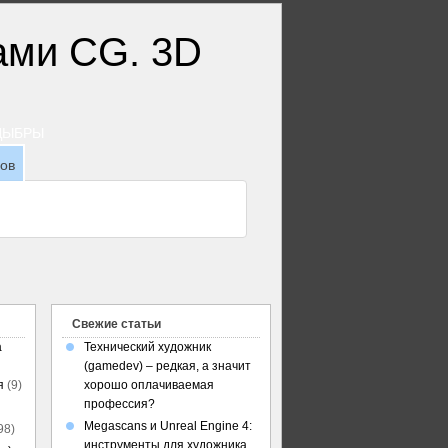
ТДЫБРЫ
зов
Свежие статьи
а
Технический художник
(gamedev) – редкая, а значит
я
(9)
хорошо оплачиваемая
профессия?
Megascans и Unreal Engine 4:
98)
инструменты для художника