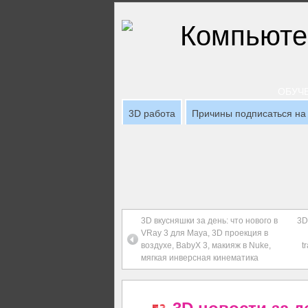
ОБУЧЕ
3D работа
Причины подписаться на 
3D вкусняшки за день: что нового в
3D
VRay 3 для Maya, 3D проекция в
воздухе, BabyX 3, макияж в Nuke,
t
мягкая инверсная кинематика