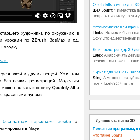
О soft skills важных для 
Шея болит
: “Гимнастика 
поправить ссылку на эти у
Автоматическая синхрониз
 старшего художника по окружению в
Limbo
: Не могли бы вы н
Sox? Это единственный ин
ми уроками по ZBrush, 3dsMax и т.д.
 наводку!
До и после: рендер 3D де
Latex
: А как скачать деву
версия, там тоже не наше
Скрипт для 3ds Max, зап
рсонажей и других вещей. Хотя там
Sting
: А можно пожалуйста
 без всяких регистраций. Модельки
почту Igorlg91@mail.ru
можно нажать кнопочку Quadrify All и
 с красивыми лупами:
Лучшие статьи по 3D
 бесплатном персонаже Зомби
от
нимировать в Maya.
Полезные программы, о 
Что такое Sparta