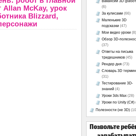
ень: робот в главной
Вакансии 3D (работ
 Allan McKay, урок
(6)
За кулисами
(66)
отника Blizzard,
Маленькие 3D
персонажи
подсказки
(47)
Мои видео уроки
(8
Обзор 3D-полезно
(37)
Ответы на письма
тридешников
(45)
Рендер дня
(73)
Словарь 3D термин
(31)
Тестирование 3D-
знаний
(4)
Уроки 3ds Max
(28)
Уроки по Unity (C#)
Полезности (не 3D)
(10