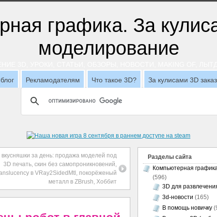
НИЕ 3D, УРОКИ, СТАТЬИ, ОБЗОРЫ, НОВОСТИ, MAKING OF, ЛЫ
блог
Рекламодателям
Что такое 3D?
За кулисами 3D зака
 вкусняшки за день: продажа моделей под
Разделы сайта
3D печать, скин без самопроникновений,
Компьютерная график
ranslucency в VRay2SidedMtl, покорёженый
(596)
металл в ZBrush, Хоббит
3D для развлечени
3d-новости
(165)
В помощь новичку
(