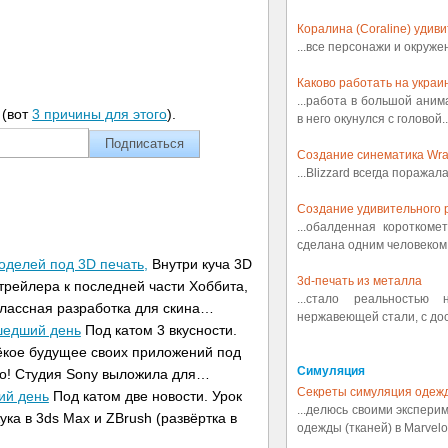
Коралина (Coraline) удив
...все персонажи и окруж
Каково работать на украин
...работа в большой аним
(вот
3 причины для этого
).
в него окунулся с головой..
Создание синематика Wrath
...Blizzard всегда поражал
Создание удивительного р
...обалденная коротком
сделана одним человеком.
оделей под 3D печать,
Внутри куча 3D
3d-печать из металла
трейлера к последней части Хоббита,
...стало реальностью
лассная разработка для скина…
нержавеющей стали, с дост
ошедший день
Под катом 3 вкусности.
ёкое будущее своих приложений под
Симуляция
ьно! Студия Sony выложила для…
Секреты симуляция одеж
ий день
Под катом две новости. Урок
...делюсь своими экспери
ка в 3ds Max и ZBrush (развёртка в
одежды (тканей) в Marvelou