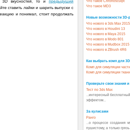
Что такое Chronosculpt
к 3D вкусностей, то и
предыдущий
Что такое MD3
йте ставить лайки и шарить выпуски с
реакцию и понимал, стоит продолжать
Новые возможности 3D-
Что нового в 3ds Max 2015
Что нового в Houdini 13
Что нового в Maya 2015
Что нового в Modo 801
Что нового в Mudbox 2015
Что нового в ZBrush 4R6
Как выбрать комп для 3D
Комп для симуляции част
Комп для симуляции ткан
Проверьте свои знания и
Тест по 3ds Max
...интересный бесплатный
эффектом...
За кулисами
Ранго
...о процессе создания 
пушистому, а только грязь