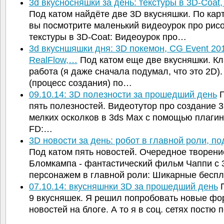
3d вкусносняшки за день: текстуры в 3D-Coat
Под катом найдёте две 3D вкусняшки. По кар
вы посмотрите маленький видеоурок про рис
текстуры в 3D-Coat: Видеоурок про…
3d вкусншяшки дня: 3D покемон, CG Event 20
RealFlow,…
Под катом еще две вкусняшки. Кл
работа (я даже сначала подумал, что это 2D).
(процесс создания) по…
09.10.14: 3D полезности за прошедший день
П
пять полезностей. Видеотутор про создание 
мелких осколков в 3ds Max с помощью плагин
FD:…
3D новости за день: робот в главной роли, п
Под катом пять новостей. Очередное творен
Бломкампа - фантастический фильм Чаппи с 
персонажем в главной роли: Шикарные бес
07.10.14: вкусняшнки 3D за прошедший день
П
9 вкусняшек. Я решил попробовать новые ф
новостей на блоге. А то я в соц. сетях постю