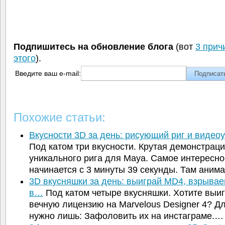
Подпишитесь на обновление блога
(вот
3 прич
этого
).
Введите ваш e-mail:
Похожие статьи:
Вкусности 3D за день: рисующий риг и видео
Под катом три вкусности. Крутая демонстрац
уникального рига для Maya. Самое интересно
начинается с 3 минуты 39 секунды. Там ани
3D вкусняшки за день: выиграй MD4, взрывае
в…
Под катом четыре вкусняшки. Хотите выиг
вечную лицензию на Marvelous Designer 4? Дл
нужно лишь: Зафоловить их на инстаграме.…