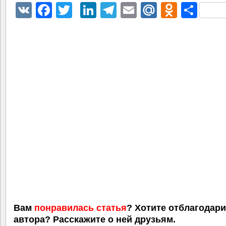
VK
Facebook
Twitter
LinkedIn
Telegram
Email
Mail.Ru
Odnokl
Отп
Вам
понравилась статья
? Хотите отблагодар
автора? Расскажите о ней друзьям.