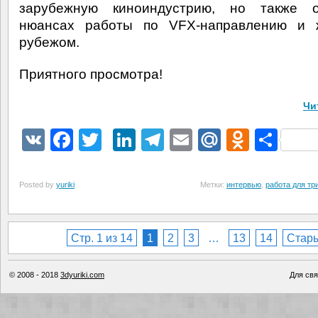
зарубежную киноиндустрию, но также 
нюансах работы по VFX-направлению и 
рубежом.
Приятного просмотра!
Чи
VK
Facebook
Twitter
LinkedIn
Telegram
Email
Mail.Ru
Odnokl
Отп
Posted by
yuriki
Метки:
интервью
,
работа для т
Стр. 1 из 14
1
2
3
…
13
14
Стар
© 2008 - 2018
3dyuriki.com
Для свя