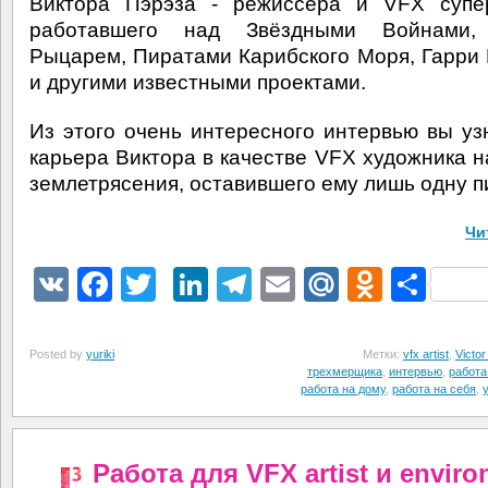
Виктора Пэрэза - режиссёра и VFX супер
работавшего над Звёздными Войнами
Рыцарем, Пиратами Карибского Моря, Гарри
и другими известными проектами.
Из этого очень интересного интервью вы узн
карьера Виктора в качестве VFX художника н
землетрясения, оставившего ему лишь одну п
Чи
VK
Facebook
Twitter
LinkedIn
Telegram
Email
Mail.Ru
Odnokl
Отп
Posted by
yuriki
Метки:
vfx artist
,
Victor
трехмерщика
,
интервью
,
работа
работа на дому
,
работа на себя
,
Работа для VFX artist и envir