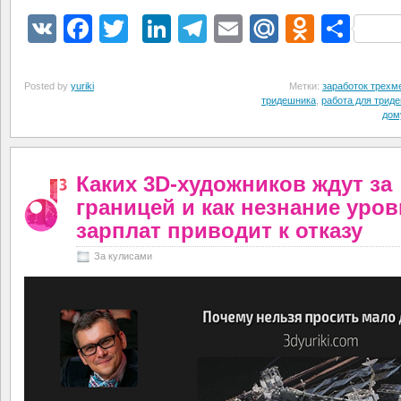
VK
Facebook
Twitter
LinkedIn
Telegram
Email
Mail.Ru
Odnokl
Отп
Posted by
yuriki
Метки:
заработок трехм
тридешника
,
работа для трид
дом
Каких 3D-художников ждут за
границей и как незнание уро
зарплат приводит к отказу
За кулисами