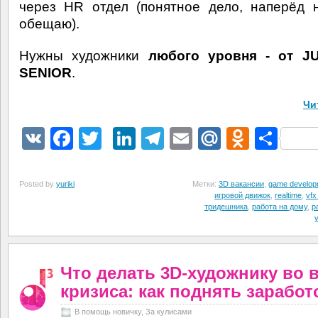
через HR отдел (понятное дело, наперёд 
обещаю).
Нужны художники
любого уровня - от J
SENIOR
.
Чи
VK
Facebook
Twitter
LinkedIn
Telegram
Email
Mail.Ru
Odnokl
Отп
Posted by
yuriki
Метки:
3D вакансии
,
game develop
игровой движок
,
realtime
,
vfx 
тридешника
,
работа на дому
,
р
Что делать 3D-художнику во 
кризиса: как поднять заработ
В помощь новичку
,
За кулисами