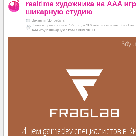
realtime художника на AAA игр
шикарную студию
Вакансии 3D (работа)
Комментарии
к записи Работа для VFX artist и environment realtim
AAA игру в шикарную студию
отключены