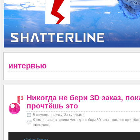
интервью
Никогда не бери 3D заказ, пок
прочтёшь это
В помощь новичку
,
За кулисами
Комментарии
к записи Никогда не бери 3D заказ, пока не прочтёш
отключены