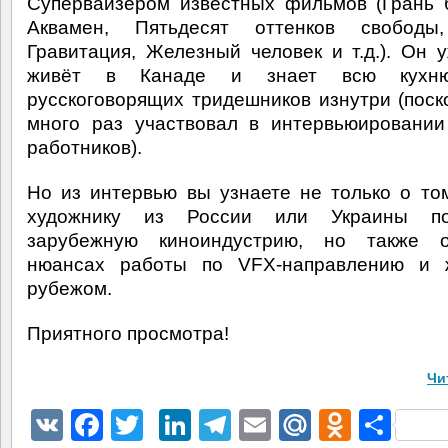
Супервайзером известных фильмов (Грань 
Аквамен, Пятьдесят оттенков свободы
Гравитация, Железный человек и т.д.). Он 
живёт в Канаде и знает всю кухн
русскоговорящих тридешников изнутри (поск
много раз участвовал в интервьюировани
работников).
Но из интервью вы узнаете не только о том
художнику из России или Украины п
зарубежную киноиндустрию, но также 
нюансах работы по VFX-направлению и 
рубежом.
Приятного просмотра!
Чи
VK
Facebook
Twitter
LinkedIn
Telegram
Email
Mail.Ru
Odnokl
Отп