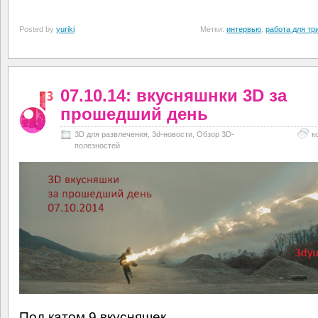
Posted by
yuriki
Метки:
интервью
,
работа для т
07.10.14: вкусняшнки 3D за
прошедший день
3D для развлечения
,
3d-новости
,
Обзор 3D-
к
полезностей
Под катом 9 вкусняшек.