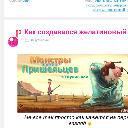
Posted by
yuriki
Метки:
After Effects
,
CINEMA 
тутор
,
видео урок
,
интервью
обзор 3d-полезностей
,
Как создавался желатиновый
За кулисами
Не все так просто как кажется на пер
взгляд