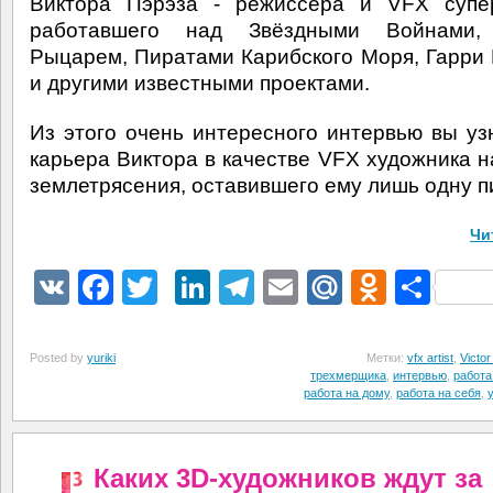
Виктора Пэрэза - режиссёра и VFX супер
работавшего над Звёздными Войнами
Рыцарем, Пиратами Карибского Моря, Гарри
и другими известными проектами.
Из этого очень интересного интервью вы узн
карьера Виктора в качестве VFX художника н
землетрясения, оставившего ему лишь одну п
Чи
VK
Facebook
Twitter
LinkedIn
Telegram
Email
Mail.Ru
Odnokl
Отп
Posted by
yuriki
Метки:
vfx artist
,
Victor
трехмерщика
,
интервью
,
работа
работа на дому
,
работа на себя
,
Каких 3D-художников ждут за