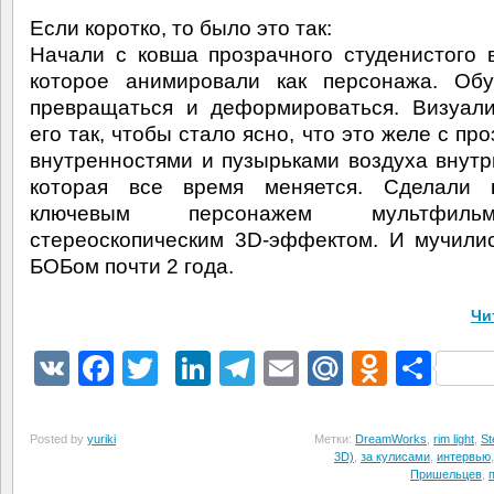
Если коротко, то было это так:
Начали с ковша прозрачного студенистого 
которое анимировали как персонажа. Обу
превращаться и деформироваться. Визуал
его так, чтобы стало ясно, что это желе с п
внутренностями и пузырьками воздуха внут
которая все время меняется. Сделали
ключевым персонажем мультфил
стереоскопическим 3D-эффектом. И мучили
БОБом почти 2 года.
Чи
VK
Facebook
Twitter
LinkedIn
Telegram
Email
Mail.Ru
Odnokl
Отп
Posted by
yuriki
Метки:
DreamWorks
,
rim light
,
St
3D)
,
за кулисами
,
интервью
Пришельцев
,