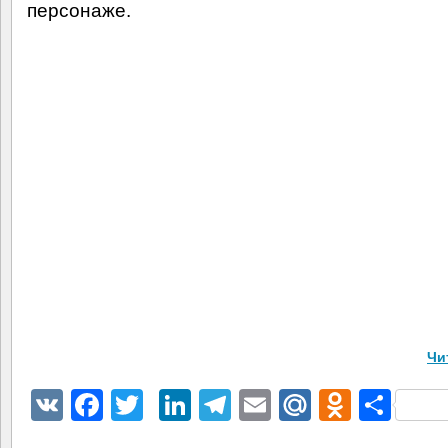
персонаже.
Чи
VK
Facebook
Twitter
LinkedIn
Telegram
Email
Mail.Ru
Odnokl
Отп