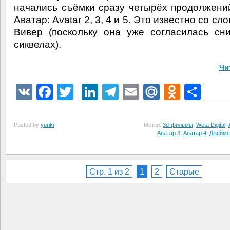
начались съёмки сразу четырёх продолжен
Аватар: Avatar 2, 3, 4 и 5. Это известно со сл
Вивер (поскольку она уже согласилась сн
сиквелах).
Чи
VK
Facebook
Twitter
LinkedIn
Telegram
Email
Mail.Ru
Odnokl
Отп
Posted by
yuriki
Метки:
3d-фильмы
,
Weta Digital
,
Аватар 3
,
Аватар 4
,
Джеймс
Стр. 1 из 2
1
2
Старые