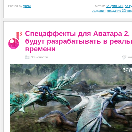
Posted by
yuriki
Метки:
3d-фильмы
,
за к
создания
,
создание 3D-пе
Спецэффекты для Аватара 2, 3
будут разрабатывать в реал
времени
3d-новости
ко