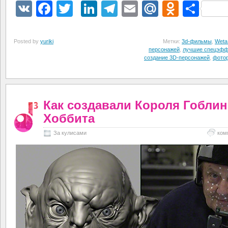
VK
Facebook
Twitter
LinkedIn
Telegram
Email
Mail.Ru
Odnokl
Отп
Posted by
yuriki
Метки:
3d-фильмы
,
Weta 
персонажей
,
лучшие спецэфф
создание 3D-персонажей
,
фотор
Как создавали Короля Гоблин
Хоббита
За кулисами
ком