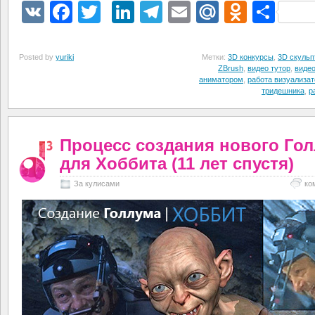
VK
Facebook
Twitter
LinkedIn
Telegram
Email
Mail.Ru
Odnokl
Отп
Posted by
yuriki
Метки:
3D конкурсы
,
3D скульп
ZBrush
,
видео тутор
,
видео
аниматором
,
работа визуализа
тридешника
,
р
Процесс создания нового Го
для Хоббита (11 лет спустя)
За кулисами
ко