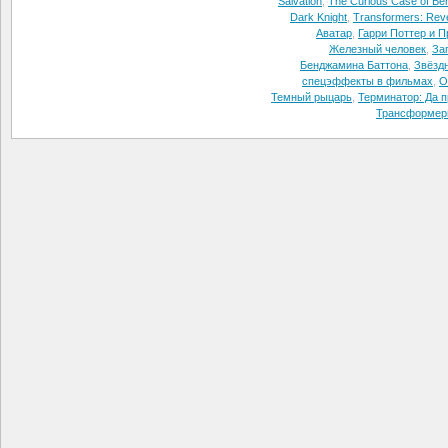
Salvation
,
The Curious Case of Ben
Dark Knight
,
Transformers: Reve
Аватар
,
Гарри Поттер и П
Железный человек
,
За
Бенджамина Баттона
,
Звёзд
спецэффекты в фильмах
,
О
Темный рыцарь
,
Терминатор: Да п
Трансформер