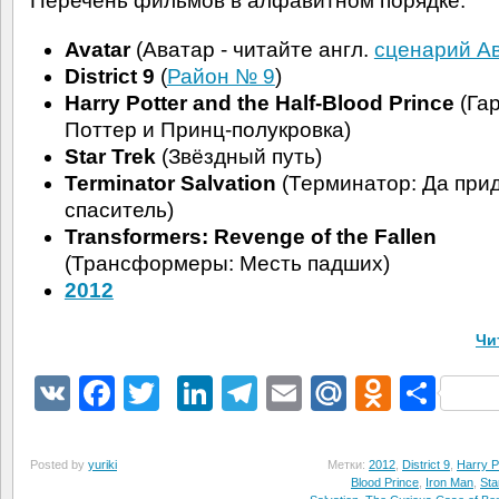
Перечень фильмов в алфавитном порядке:
Avatar
(Аватар - читайте англ.
сценарий А
District 9
(
Район № 9
)
Harry Potter and the Half-Blood Prince
(Га
Поттер и Принц-полукровка)
Star Trek
(Звёздный путь)
Terminator Salvation
(Терминатор: Да при
спаситель)
Transformers: Revenge of the Fallen
(Трансформеры: Месть падших)
2012
Чи
VK
Facebook
Twitter
LinkedIn
Telegram
Email
Mail.Ru
Odnokl
Отп
Posted by
yuriki
Метки:
2012
,
District 9
,
Harry P
Blood Prince
,
Iron Man
,
Sta