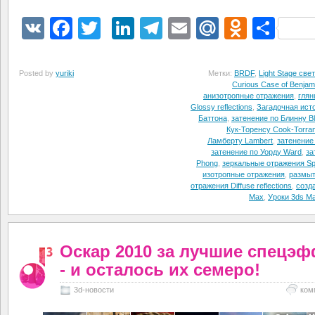
VK
Facebook
Twitter
LinkedIn
Telegram
Email
Mail.Ru
Odnokl
Отп
Posted by
yuriki
Метки:
BRDF
,
Light Stage све
Curious Case of Benjam
анизотропные отражения
,
глян
Glossy reflections
,
Загадочная ист
Баттона
,
затенение по Блинну Bl
Кук-Торенсу Cook-Torra
Ламберту Lambert
,
затенение
затенение по Уорду Ward
,
за
Phong
,
зеркальные отражения Spec
изотропные отражения
,
размы
отражения Diffuse reflections
,
созд
Max
,
Уроки 3ds M
Оскар 2010 за лучшие спецэ
- и осталось их семеро!
3d-новости
ком