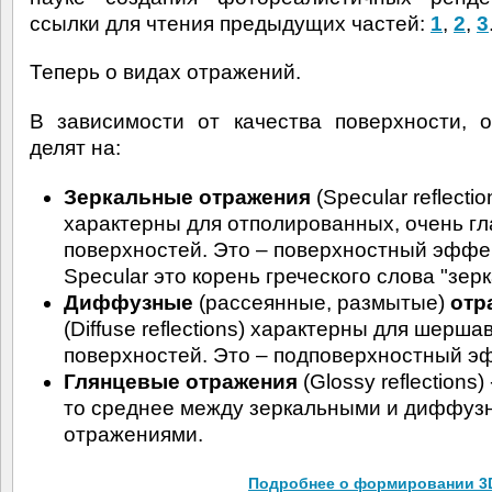
ссылки для чтения предыдущих частей:
1
,
2
,
3
Теперь о видах отражений.
В зависимости от качества поверхности, 
делят на:
Зеркальные отражения
(Specular reflectio
характерны для отполированных, очень гл
поверхностей. Это – поверхностный эффек
Specular это корень греческого слова "зерк
Диффузные
(рассеянные, размытые)
отр
(Diffuse reflections) характерны для шерша
поверхностей. Это – подповерхностный э
Глянцевые отражения
(Glossy reflections) 
то среднее между зеркальными и диффуз
отражениями.
Подробнее о формировании 3