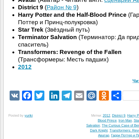
District 9
(
Район № 9
)
Harry Potter and the Half-Blood Prince
(Га
Поттер и Принц-полукровка)
Star Trek
(Звёздный путь)
Terminator Salvation
(Терминатор: Да при
спаситель)
Transformers: Revenge of the Fallen
(Трансформеры: Месть падших)
2012
Чи
VK
Facebook
Twitter
LinkedIn
Telegram
Email
Mail.Ru
Odnokl
Отп
Posted by
yuriki
Метки:
2012
,
District 9
,
Harry P
Blood Prince
,
Iron Man
,
Sta
Salvation
,
The Curious Case of Ben
Dark Knight
,
Transformers: Reve
Аватар
,
Гарри Поттер и П