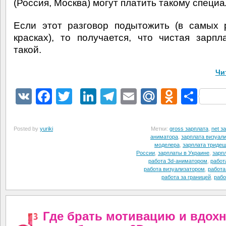
(Россия, Москва) могут платить такому специа
Если этот разговор подытожить (в самых
красках), то получается, что чистая зарпл
такой.
Чи
VK
Facebook
Twitter
LinkedIn
Telegram
Email
Mail.Ru
Odnokl
Отп
Posted by
yuriki
Метки:
gross зарплата
,
net з
аниматора
,
зарплата визуал
моделера
,
зарплата триде
России
,
зарплаты в Украине
,
зарп
работа 3d-аниматором
,
работ
работа визуализатором
,
работа
работа за границей
,
рабо
Где брать мотивацию и вдох