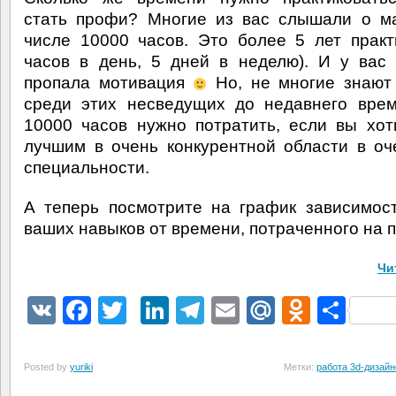
стать профи? Многие из вас слышали о м
числе 10000 часов. Это более 5 лет практ
часов в день, 5 дней в неделю). И у вас
пропала мотивация
Но, не многие знают
среди этих несведущих до недавнего врем
10000 часов нужно потратить, если вы хот
лучшим в очень конкурентной области в оч
специальности.
А теперь посмотрите на график зависимос
ваших навыков от времени, потраченного на п
Чи
VK
Facebook
Twitter
LinkedIn
Telegram
Email
Mail.Ru
Odnokl
Отп
Posted by
yuriki
Метки:
работа 3d-дизай