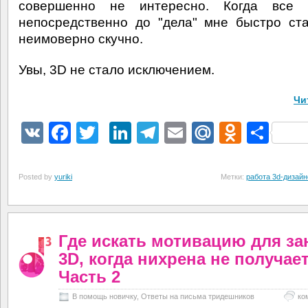
совершенно не интересно. Когда все 
непосредственно до "дела" мне быстро ст
неимоверно скучно.
Увы, 3D не стало исключением.
Чи
VK
Facebook
Twitter
LinkedIn
Telegram
Email
Mail.Ru
Odnokl
Отп
Posted by
yuriki
Метки:
работа 3d-дизай
Где искать мотивацию для за
3D, когда нихрена не получает
Часть 2
В помощь новичку
,
Ответы на письма тридешников
ко