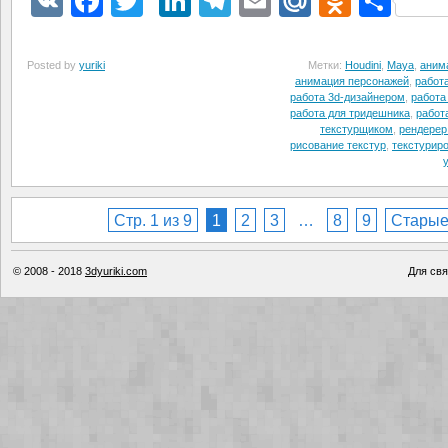
VK
Facebook
Twitter
LinkedIn
Telegram
Email
Mail.Ru
Odnokl
Отп
Posted by
yuriki
Метки:
Houdini
,
Maya
,
аним
анимация персонажей
,
работ
работа 3d-дизайнером
,
работа
работа для тридешника
,
работ
текстурщиком
,
рендерер 
рисование текстур
,
текстурир
Стр. 1 из 9
1
2
3
…
8
9
Стары
© 2008 - 2018
3dyuriki.com
Для свя