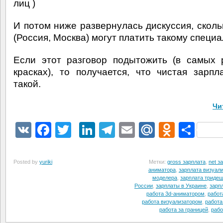
лиц )
И потом ниже развернулась дискуссия, сколь
(Россия, Москва) могут платить такому специа
Если этот разговор подытожить (в самых
красках), то получается, что чистая зарпл
такой.
Чи
VK
Facebook
Twitter
LinkedIn
Telegram
Email
Mail.Ru
Odnokl
Отп
Posted by
yuriki
Метки:
gross зарплата
,
net з
аниматора
,
зарплата визуал
моделера
,
зарплата триде
России
,
зарплаты в Украине
,
зарп
работа 3d-аниматором
,
работ
работа визуализатором
,
работа
работа за границей
,
рабо