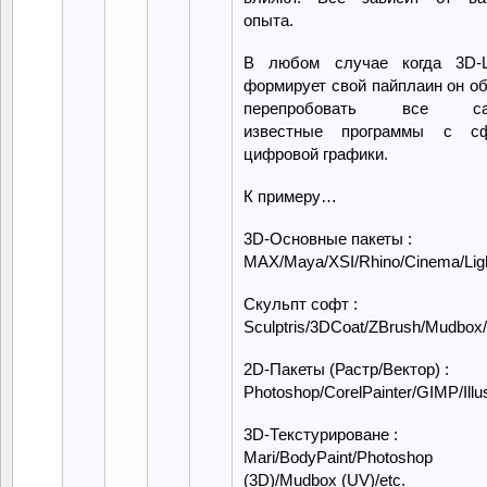
опыта.
В любом случае когда 3D-
формирует свой пайплаин он о
перепробовать все са
известные программы с с
цифровой графики.
К примеру…
3D-Основные пакеты :
MAX/Maya/XSI/Rhino/Cinema/Ligh
Скульпт софт :
Sculptris/3DCoat/ZBrush/Mudbox
2D-Пакеты (Растр/Вектор) :
Photoshop/CorelPainter/GIMP/Illu
3D-Текстурироване :
Mari/BodyPaint/Photoshop
(3D)/Mudbox (UV)/etc.