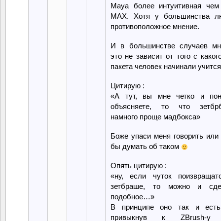
Maya более интуитивная чем
MAX. Хотя у большинства л
противоположное мнение.
И в большинстве случаев мн
это не зависит от того с каког
пакета человек начинали учитс
Цитирую :
«А тут, вы мне четко и пон
объясняете, то что зетбр
намного проще мадбокса»
Боже упаси меня говорить или
бы думать об таком
Опять цитирую :
«ну, если чуток поизвращат
зетбраше, то можно и сде
подобное…»
В принципе оно так и есть
привыкнув к ZBrush-у 