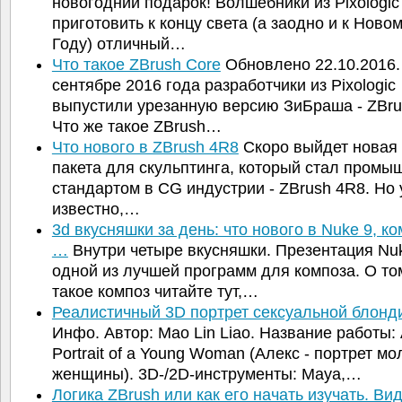
новогодний подарок! Волшебники из Pixologi
приготовить к концу света (а заодно и к Ново
Году) отличный…
Что такое ZBrush Core
Обновлено 22.10.2016.
сентябре 2016 года разработчики из Pixologic
выпустили урезанную версию ЗиБраша - ZBru
Что же такое ZBrush…
Что нового в ZBrush 4R8
Скоро выйдет новая
пакета для скульптинга, который стал пром
стандартом в CG индустрии - ZBrush 4R8. Но
известно,…
3d вкусняшки за день: что нового в Nuke 9, к
…
Внутри четыре вкусняшки. Презентация Nuk
одной из лучшей программ для композа. О то
такое композ читайте тут,…
Реалистичный 3D портрет сексуальной блонд
Инфо. Автор: Mao Lin Liao. Название работы: 
Portrait of a Young Woman (Алекс - портрет м
женщины). 3D-/2D-инструменты: Maya,…
Логика ZBrush или как его начать изучать. В