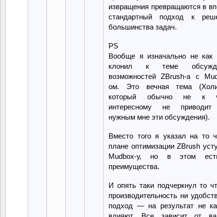
извращения превращаются в вп
стандартный подход к реш
большинства задач.
PS
Вообще я изначально не как 
клонил к теме обсужде
возможностей ZBrush-а с Mud
ом. Это вечная тема (Холи
который обычно не к ч
интересному не приводит
нужным мне эти обсуждения).
Вместо того я указал на то ч
плане оптимизации ZBrush уст
Mudbox-у, но в этом ес
преимущества.
И опять таки подчеркнул то ч
производительность ни удобст
подход — на результат не ка
влияют. Все зависит от ва