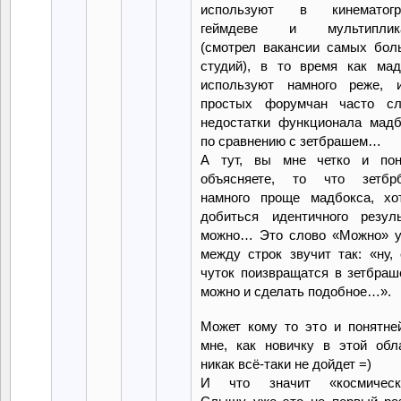
используют в кинематогр
геймдеве и мультиплик
(смотрел вакансии самых бол
студий), в то время как мад
используют намного реже, 
простых форумчан часто с
недостатки функционала мадб
по сравнению с зетбрашем…
А тут, вы мне четко и пон
объясняете, то что зетбр
намного проще мадбокса, хо
добиться идентичного резуль
можно… Это слово «Можно» у
между строк звучит так: «ну,
чуток поизвращатся в зетбраш
можно и сделать подобное…».
Может кому то это и понятней
мне, как новичку в этой обла
никак всё-таки не дойдет =)
И что значит «космическ