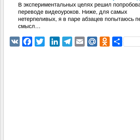
В экспериментальных целях решил попробова
переводе видеоуроков. Ниже, для самых
нетерпеливых, я в паре абзацев попытаюсь п
смысл…
VK
Facebook
Twitter
LinkedIn
Telegram
Email
Mail.Ru
Odnokl
Отп