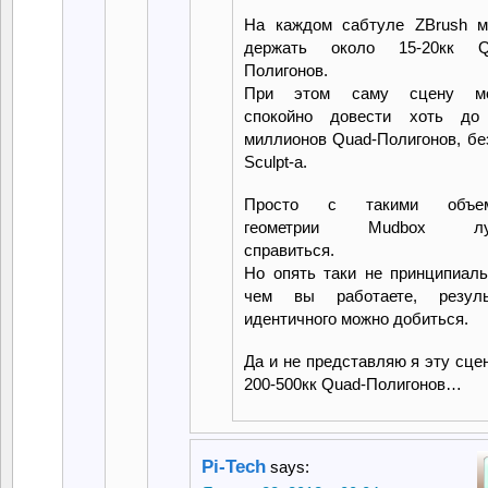
На каждом сабтуле ZBrush м
держать около 15-20кк Q
Полигонов.
При этом саму сцену м
спокойно довести хоть до
миллионов Quad-Полигонов, бе
Sculpt-а.
Просто с такими объем
геометрии Mudbox лу
справиться.
Но опять таки не принципиаль
чем вы работаете, резуль
идентичного можно добиться.
Да и не представляю я эту сце
200-500кк Quad-Полигонов…
Pi-Tech
says: