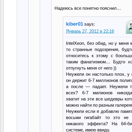
Надеюсь все понятно пояснил…
kiber01
says:
Январь 27, 2012 в 22:16
IntelXeon, без обид, но у меня 
то странные подозрения, будт
относитесь к этому с боольш
таким фанатизмом… Будто хо
отпугнуть меня от него ))
Неужели он настолько плох, у
он держит 6-7 миллионов полиг
а после — падает. Неужели т
всех? 6-7 милионов никогд
хватит на эти все шедевры ко
можно найти по разным галере
Неужели если я добавлю памят
восьми гигабайт то это не 
никакого эффекта? На 64-би
системе, имею ввиду.