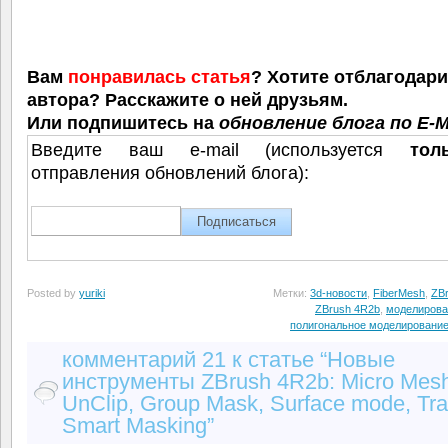
Вам
понравилась статья
? Хотите отблагодар
автора? Расскажите о ней друзьям.
Или подпишитесь на
обновление блога по E-M
Введите ваш e-mail (используется
тол
отправления обновлений блога):
Posted by
yuriki
Метки:
3d-новости
,
FiberMesh
,
ZB
ZBrush 4R2b
,
моделирова
полигональное моделировани
комментарий 21 к статье “Новые
инструменты ZBrush 4R2b: Micro Mesh
UnClip, Group Mask, Surface mode, Tr
Smart Masking”