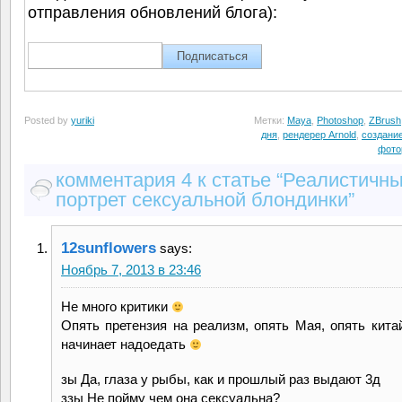
отправления обновлений блога):
Posted by
yuriki
Метки:
Maya
,
Photoshop
,
ZBrush
дня
,
рендерер Arnold
,
создани
фото
комментария 4 к статье “Реалистичн
портрет сексуальной блондинки”
12sunflowers
says:
Ноябрь 7, 2013 в 23:46
Не много критики
Опять претензия на реализм, опять Мая, опять кит
начинает надоедать
зы Да, глаза у рыбы, как и прошлый раз выдают 3д
ззы Не пойму чем она сексуальна?