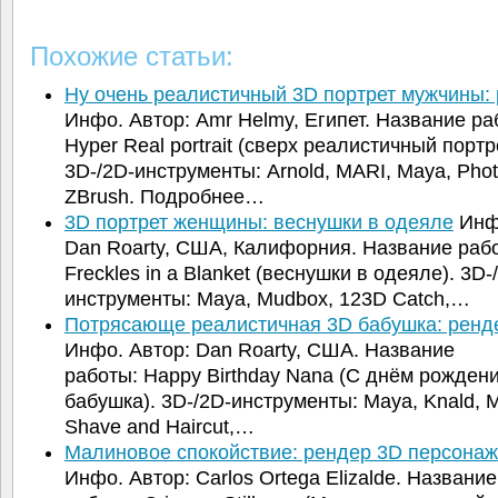
Похожие статьи:
Ну очень реалистичный 3D портрет мужчины
Инфо. Автор: Amr Helmy, Египет. Название ра
Hyper Real portrait (сверх реалистичный портр
3D-/2D-инструменты: Arnold, MARI, Maya, Pho
ZBrush. Подробнее…
3D портрет женщины: веснушки в одеяле
Инфо
Dan Roarty, США, Калифорния. Название раб
Freckles in a Blanket (веснушки в одеяле). 3D-
инструменты: Maya, Mudbox, 123D Catch,…
Потрясающе реалистичная 3D бабушка: ренд
Инфо. Автор: Dan Roarty, США. Название
работы: Happy Birthday Nana (С днём рожден
бабушка). 3D-/2D-инструменты: Maya, Knald, 
Shave and Haircut,…
Малиновое спокойствие: рендер 3D персонаж
Инфо. Автор: Carlos Ortega Elizalde. Название