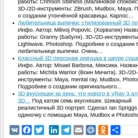
работы: Crimson Stillness (Малиновое спокойс
3D-/2D-инструменты: ZBrush, Mudbox, Maya. 
о создании утончённой красавицы. Карлос…
Любительница выпечки: стилизованный 3D п
Инфо. Автор: Milivoj Popovic. (Хорватия) Наз
работы: Granny (Бабуля). 3D-/2D-инструменты
Lightwave, Photoshop. Подробнее о создании 
любительнице выпечки. Очень…
Классный 3D персонаж девушка в шкуре сущ
Инфо. Автор: Misael Barbosa, Мексика. Назва
работы: Michita Warrior (Воин Мичита). 3D-/2D-
инструменты: Maya, mental ray, Mudbox, Photo
Подробнее о создании оригинального…
3D вкусняшки за день: что нового в VRay 3 д
3D…
Под катом семь вкусняшек. Шикарный
реалистичный 3D портрет. Сделал Ian Spriggs
одиночку с помощью Maya, Mudbox и Photosh
VK
Facebook
Twitter
LinkedIn
Telegram
Email
Mail.Ru
Odnokl
Отп