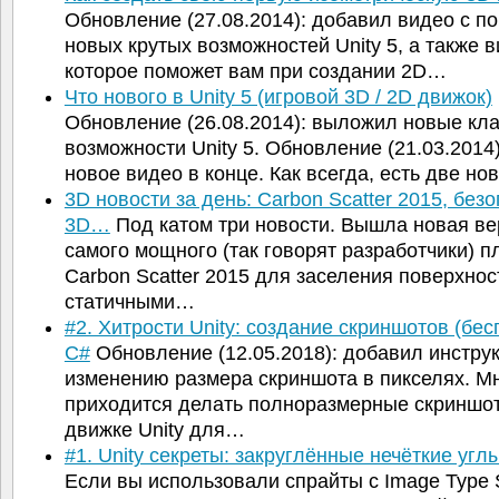
Обновление (27.08.2014): добавил видео с п
новых крутых возможностей Unity 5, а также в
которое поможет вам при создании 2D…
Что нового в Unity 5 (игровой 3D / 2D движок)
Обновление (26.08.2014): выложил новые кл
возможности Unity 5. Обновление (21.03.2014
новое видео в конце. Как всегда, есть две но
3D новости за день: Carbon Scatter 2015, без
3D…
Под катом три новости. Вышла новая ве
самого мощного (так говорят разработчики) п
Carbon Scatter 2015 для заселения поверхнос
статичными…
#2. Хитрости Unity: создание скриншотов (бе
C#
Обновление (12.05.2018): добавил инстру
изменению размера скриншота в пикселях. Мн
приходится делать полноразмерные скриншо
движке Unity для…
#1. Unity секреты: закруглённые нечёткие уг
Если вы использовали спрайты с Image Type S