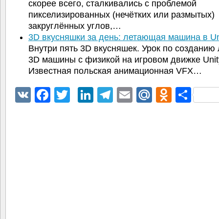
скорее всего, сталкивались с проблемой
пикселизированных (нечётких или размытых)
закруглённых углов,…
3D вкусняшки за день: летающая машина в U
Внутри пять 3D вкусняшек. Урок по создани
3D машины с физикой на игровом движке Unit
Известная польская анимационная VFX…
VK
Facebook
Twitter
LinkedIn
Telegram
Email
Mail.Ru
Odnokl
Отп