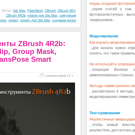
Наука создания фотореал
...серия статей о том,
Метки:
3ds Max
,
FiberMesh
,
ZBrush
,
ZBrush 4R2
,
фотореалистичных выс
ZBrush 4R2b
,
плагин для 3ds Max
,
симуляция
тридешников...
олос
,
скрипт
,
скрипт для 3ds Max
,
создание волос
Моделирование
нты ZBrush 4R2b:
Как изучать моделировани
...для начала нужно оп
lip, Group Mask,
понять, что такое правиль
ransPose Smart
Не используйте операции 
...операция Boolean
цивилизованных странах. 
комментарий 21 »
Методы симметричного м
...рассмотрено 4 метода
моделировании симметрич
Текстурирование
Реалистичные микроцара
...чтобы новый блест
реалистичо, достаточно д