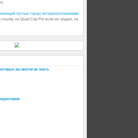
л(
олняющий пустые торцы четырёхугольниками
 ссылку, на Quad Cap Pro если не трудно, на
которых вы могли не знать
редакторов