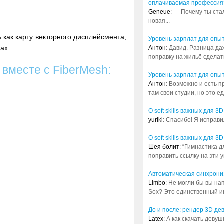
оплачиваемая профессия
Geneue
: — Почему ты ста
новая...
 как карту векторного дисплейсмента,
Уровень зарплат для опы
ах.
Антон
: Давид. Разница д
поправку на жильё сделать.
 вместе с FiberMesh:
Уровень зарплат для опы
Антон
: Возможно и есть 
там свои студии, но это е
О soft skills важных для 
yuriki
: Спасибо! Я исправи
О soft skills важных для 
Шея болит
: “Гимнастика 
поправить ссылку на эти у
Автоматическая синхрониз
Limbo
: Не могли бы вы н
Sox? Это единственный ин
До и после: рендер 3D де
Latex
: А как скачать деву