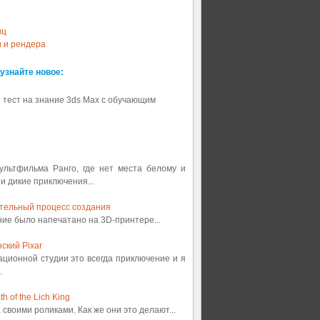
иц
и и рендера
 узнайте новое:
 тест на знание 3ds Max с обучающим
мультфильма Ранго, где нет места белому и
 и дикие приключения...
ительный процесс создания
ение было напечатано на 3D-принтере...
ский Pixar
ационной студии это всегда приключение и я
.
 of the Lich King
а своими роликами. Как же они это делают...