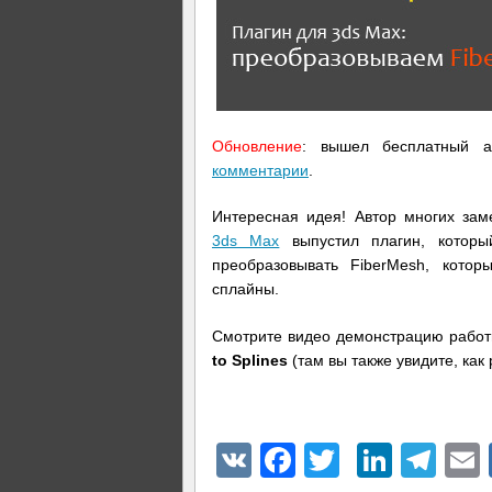
Обновление
: вышел бесплатный а
комментарии
.
Интересная идея! Автор многих за
3ds Max
выпустил плагин, которы
преобразовывать FiberMesh, кото
сплайны.
Смотрите видео демонстрацию работ
to Splines
(там вы также увидите, ка
VK
Facebook
Twitter
Linke
Tel