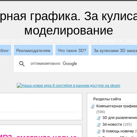
НИЕ 3D, УРОКИ, СТАТЬИ, ОБЗОРЫ, НОВОСТИ, MAKING OF, ЛЫ
блог
Рекламодателям
Что такое 3D?
За кулисами 3D зака
Разделы сайта
Компьютерная график
(596)
3D для развлечени
3d-новости
(165)
В помощь новичку
(