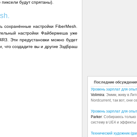
 пиксели будут спрятаны).
sh.
ь сохранённые настройки FiberMesh.
ительный настройки Файбермеша уже
 4R3. Эти предустановки можно будет
и, что создадите вы и другие ЗэдБраш
Последние обсуждени
Уровень зарплат для опы
Volimira
: Эммм, живу в Лит
Nordcurrent, так вот, они 
Уровень зарплат для опы
Parker
: Собираюсь только 
систему в UE4 и эффекты в
Технический художник (ga