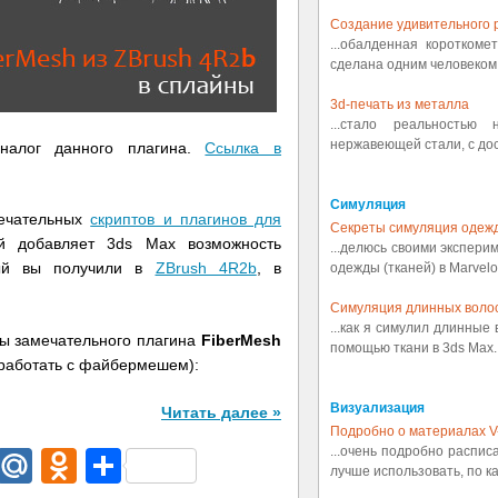
Создание удивительного р
...обалденная коротком
сделана одним человеком.
3d-печать из металла
...стало реальностью
нержавеющей стали, с дост
налог данного плагина.
Ссылка в
Симуляция
мечательных
скриптов и плагинов для
Секреты симуляция одеж
й добавляет 3ds Max возможность
...делюсь своими экспери
рый вы получили в
ZBrush 4R2b
, в
одежды (тканей) в Marvelou
Симуляция длинных воло
...как я симулил длинные
ы замечательного плагина
FiberMesh
помощью ткани в 3ds Max..
к работать с файбермешем):
Визуализация
Читать далее »
Подробно о материалах V
...очень подробно распис
dIn
egram
Email
Mail.Ru
Odnoklassniki
Отправить
лучше использовать, по ка