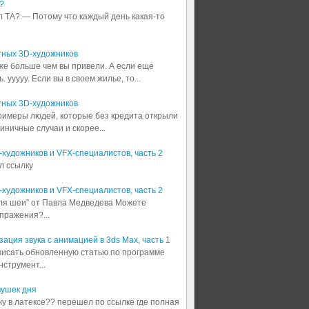
?
л ТА? — Потому что каждый день какая-то
тных 3D-художников
аже больше чем вы привели. А если еще
 ууууу. Если вы в своем жилье, то...
тных 3D-художников
примеры людей, которые без кредита открыли
диничные случаи и скорее...
3D-художников и VFX-специалистов, часть 2
л ссылку
3D-художников и VFX-специалистов, часть 2
для шеи” от Павла Медведева Можете
пражения?...
ация звука с анимацией в 3ds Max, часть 1
аписать обновленную статью по программе
струмент...
вушек дня
шку в латексе?? перешел по ссылке где полная