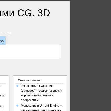
ТДЫБРЫ
зов
Свежие статьи
а
Технический художник
(gamedev) – редкая, а значит
я
(9)
хорошо оплачиваемая
профессия?
Megascans и Unreal Engine 4:
98)
инструменты для художника