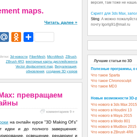
версия, там тоже не наше
cement maps.
Скрипт для 3ds Max, зап
Sting
: А можно пожалуйста
Читать далее »
почту Igorlg91@mail.ru
dIn
egram
Email
Mail.Ru
Odnoklassniki
Отправить
Метки:
3d-новости
,
FiberMesh
,
MicroMesh
,
ZBrush
,
Лучшие статьи по 3D
ZBrush 4R3
,
векторные карты дисплейсмента
Vector displacement map
,
Визуализация
,
Полезные программы, о 
обновления
,
создание 3D узоров
Что такое Sparta
Что такое Chronosculpt
Что такое MD3
 Max: превращаем
Новые возможности 3D-
лайны
Что нового в 3ds Max 2015
Что нового в Houdini 13
комментариев 9 »
Что нового в Maya 2015
Что нового в Modo 801
роки
на онлайн курсе "3D Making Of's"
Что нового в Mudbox 2015
от идеи и до полного завершения:
Что нового в ZBrush 4R6
урирование, освещение, рендеринг и