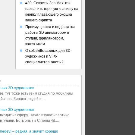
#30. Секреты 3ds Max: как
назначить горячую клавишу на
кнопку плавающего окошка
вашего скрипта
Преимущества и недостатки
работы 3D аниматором в
студии, фрилансером,
кочевником
О soft skills важных для 3D-
художников и VFX-
специалистов, часть 2
я
тных 3D-художников
ве, тут тоже есть гейм студия по мобилкам
сейчас набирают людей и...
тных 3D-художников
входить в сферу. Начал изучать партикл
 гудини. Есть опыт в Cinema 4d....
medev) – редкая, а значит хорошо