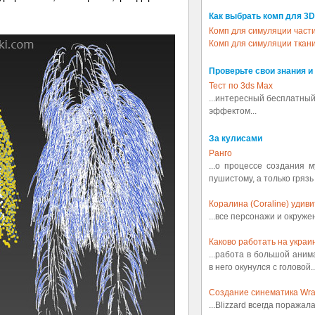
Как выбрать комп для 3D
Комп для симуляции част
Комп для симуляции ткан
Проверьте свои знания и
Тест по 3ds Max
...интересный бесплатный
эффектом...
За кулисами
Ранго
...о процессе создания 
пушистому, а только грязь
Коралина (Coraline) удив
...все персонажи и окруж
Каково работать на украин
...работа в большой аним
в него окунулся с головой..
Создание синематика Wrath
...Blizzard всегда поражал