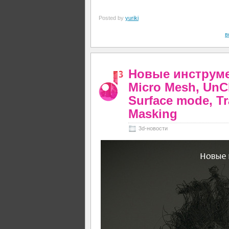
Posted by
yuriki
в
Новые инструме
Micro Mesh, UnC
Surface mode, T
Masking
3d-новости