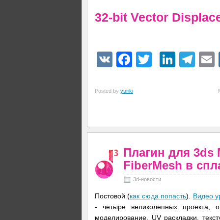
32-bit Vector Displa
VK
Facebook
Twitter
Linke
Tel
Posted by
yuriki
Плагин для 3ds
FiberMesh в сп
3d-новости
Постовой (
как сюда попасть
).
Видео у
- четыре великолепных проекта, 
моделирование, UV раскладки, текст