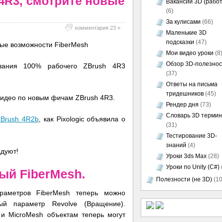
 4R3, смотрите новые
Вакансии 3D (работ
(6)
За кулисами
(66)
комментария 23 »
Маленькие 3D
подсказки
(47)
Мои видео уроки
(8
Обзор 3D-полезно
вания 100% рабочего ZBrush 4R3
(37)
Ответы на письма
тридешников
(45)
видео по новым фичам ZBrush 4R3.
Рендер дня
(73)
Словарь 3D термин
ZBrush 4R2b
, как Pixologic объявила о
(31)
Тестирование 3D-
знаний
(4)
адуют!
Уроки 3ds Max
(28)
Уроки по Unity (C#)
ый FiberMesh.
Полезности (не 3D)
(10
раметров FiberMesh теперь можно
ый параметр Revolve (Вращение).
и MicroMesh объектам теперь могут