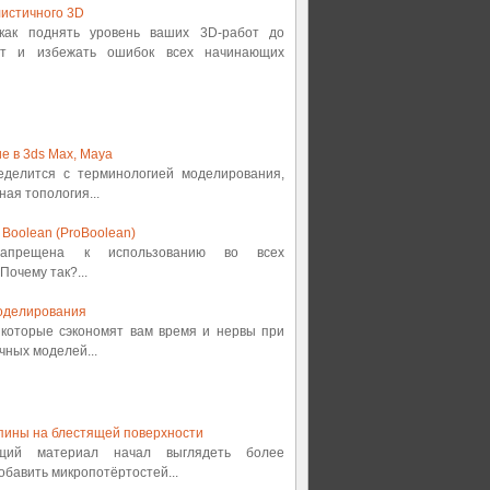
истичного 3D
 как поднять уровень ваших 3D-работ до
от и избежать ошибок всех начинающих
е в 3ds Max, Maya
ределится с терминологией моделирования,
ная топология...
Boolean (ProBoolean)
 запрещена к использованию во всех
Почему так?...
оделирования
, которые сэкономят вам время и нервы при
ных моделей...
пины на блестящей поверхности
ящий материал начал выглядеть более
обавить микропотёртостей...