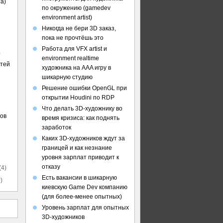
а)
по окружению (gamedev
environment artist)
Никогда не бери 3D заказ,
пока не прочтёшь это
Работа для VFX artist и
)
environment realtime
стей
художника на AAA игру в
шикарную студию
Решение ошибки OpenGL при
открытии Houdini по RDP
Что делать 3D-художнику во
ов
время кризиса: как поднять
заработок
Каких 3D-художников ждут за
границей и как незнание
уровня зарплат приводит к
отказу
(4)
Есть вакансии в шикарную
)
киевскую Game Dev компанию
(для более-менее опытных)
Уровень зарплат для опытных
3D-художников