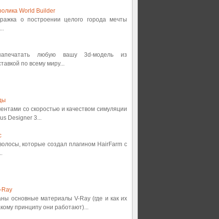
олика World Builder
етражка о построении целого города мечты
..
 напечатать любую вашу 3d-модель из
авкой по всему миру...
ды
ментами со скоростью и качеством симуляции
s Designer 3...
с
 волосы, которые создал плагином HairFarm с
.
-Ray
аны основные материалы V-Ray (где и как их
кому принципу они работают)...