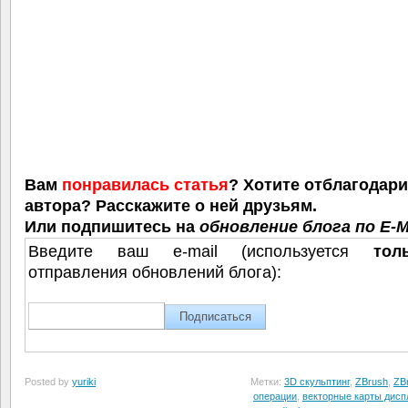
Вам
понравилась статья
? Хотите отблагодар
автора? Расскажите о ней друзьям.
Или подпишитесь на
обновление блога по E-M
Введите ваш e-mail (используется
тол
отправления обновлений блога):
Posted by
yuriki
Метки:
3D скульптинг
,
ZBrush
,
ZB
операции
,
векторные карты дисп