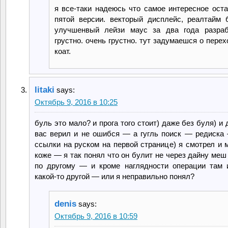
я все-таки надеюсь что самое интересное ост
пятой версии. векторый дисплейс, реалтайм
улучшенвый лейзи маус за два года разраб
грустно. очень грустно. тут задумаешся о перех
коат.
litaki
says:
Октябрь 9, 2016 в 10:25
буль это мало? и прога того стоит) даже без буля) и
вас верил и не ошибся — а гугль поиск — редиска
ссылки на руском на первой странице) я смотрел и 
коже — я так понял что он булит не через дайну меш
по другому — и кроме наглядности операции там 
какой-то другой — или я неправильно понял?
denis
says:
Октябрь 9, 2016 в 10:59