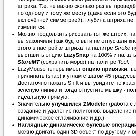
штриха. Т.е. не важно сколько раз вы провед
по одному и тому же месту (даже если это буд
включённой симметрией), глубина штриха не
изменится.
Можно продолжить рисовать тот же штрих, на
вы закончили (как будто вы и не отпускали кн
этого в настройке штриха на палитре
Stroke
н
выставить опцию
LazySnap
на 100% и нажать
StoreMT
(сохранить морф) на палитре
Tool
.
LazyMouse теперь имеет
опцию привязки
, т
прилипать (snap) к углам с шагом 45 градусов
Достаточно нажать Shift и вы увидите не крас
зелёную линию и когда отпустите мышку - по
идеальную прямую.
Значительно
улучшился ZModeler
(работа с 
создание и удаление полигонов, выделение п
динамическое сглаживание и др.)
Наглядные динамическе булёвые операци
можно двигать один 3D объект по другому и в