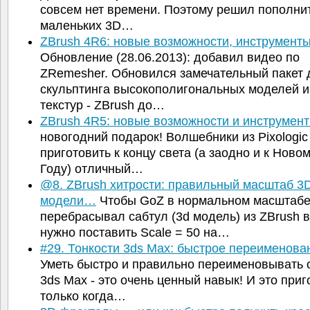
совсем нет времени. Поэтому решил пополни
маленьких 3D…
ZBrush 4R6: новые возможности, инструменты
Обновление (28.06.2013): добавил видео по
ZRemesher. Обновился замечательный пакет 
скульптинга высокополигональных моделей и
текстур - ZBrush до…
ZBrush 4R5: новые возможности и инструмен
новогодний подарок! Волшебники из Pixologi
приготовить к концу света (а заодно и к Ново
Году) отличный…
@8. ZBrush хитрости: правильный масштаб 3
модели…
Чтобы GoZ в нормальном масштаб
перебрасывал сабтул (3d модель) из ZBrush 
нужно поставить Scale = 50 на…
#29. Тонкости 3ds Max: быстрое переименов
Уметь быстро и правильно переименовывать 
3ds Max - это очень ценный навык! И это приг
только когда…