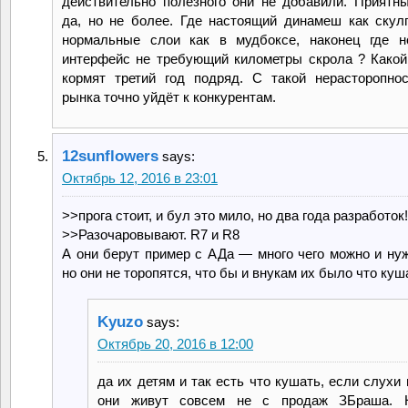
действительно полезного они не добавили. Приятн
да, но не более. Где настоящий динамеш как скулп
нормальные слои как в мудбоксе, наконец где н
интерфейс не требующий километры скрола ? Какой
кормят третий год подряд. С такой нерасторопно
рынка точно уйдёт к конкурентам.
12sunflowers
says:
Октябрь 12, 2016 в 23:01
>>прога стоит, и бул это мило, но два года разработок!
>>Разочаровывают. R7 и R8
А они берут пример с АДа — много чего можно и нуж
но они не торопятся, что бы и внукам их было что куш
Kyuzo
says:
Октябрь 20, 2016 в 12:00
да их детям и так есть что кушать, если слухи н
они живут совсем не с продаж ЗБраша. 