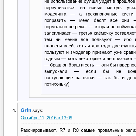
не использование булшя уйдёт в прошлое 
переучиваться на новые методы уско
моделинга — а трёхкнопочные кисти
поправить — меня бесят все они 
нормально не режет — вторая не пойми ка
залепливает — третья каёмочку оставляе
тем ни мение все пользуют — ибо в
планеты всей, хоть и два года две функц
пользуют и змоделер признают уже сравн
годным — хоть некоторые и не признают 
— браш он браш и есть — они бы наверное
выпускали — если бы не конк
наступающие на пятки — так бы и доп
потихоньку)
Grin
says:
Октябрь 11, 2016 в 13:09
Разочаровывают. R7 и R8 самые провальные рели