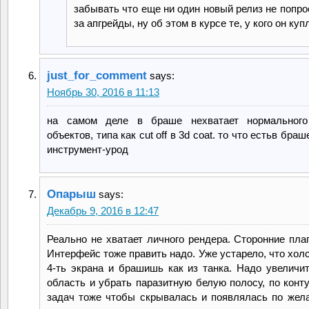
забывать что еще ни один новый релиз не попро
за апгрейды, ну об этом в курсе те, у кого он куп
just_for_comment
says:
Ноябрь 30, 2016 в 11:13
на самом деле в браше нехватает нормального
объектов, типа как cut off в 3d coat. то что естьв браш
инструмент-урод
Опарыш
says:
Декабрь 9, 2016 в 12:47
Реально не хватает личного рендера. Сторонние плаг
Интерфейс тоже править надо. Уже устарело, что хол
4-ть экрана и брашишь как из танка. Надо увеличи
область и убрать паразитную белую полосу, по конту
задач тоже чтобы скрывалась и появлялась по жела