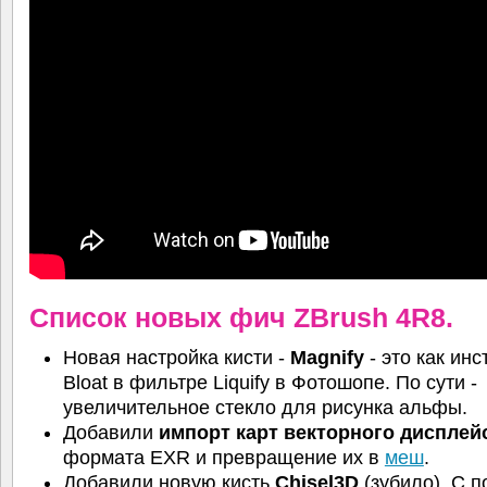
Список новых фич ZBrush 4R8.
Новая настройка кисти -
Magnify
- это как ин
Bloat в фильтре Liquify в Фотошопе. По сути -
увеличительное стекло для рисунка альфы.
Добавили
импорт карт векторного дисплей
формата EXR и превращение их в
меш
.
Добавили новую кисть
Chisel3D
(зубило). С 