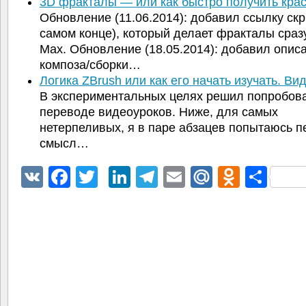
3D фракталы — или как быстро получить кр
Обновление (11.06.2014): добавил ссылку скр
самом конце), который делает фракталы сразу
Max. Обновление (18.05.2014): добавил опис
композа/сборки…
Логика ZBrush или как его начать изучать. В
В экспериментальных целях решил попробова
переводе видеоуроков. Ниже, для самых
нетерпеливых, я в паре абзацев попытаюсь п
смысл…
VK
Facebook
Twitter
LinkedIn
Telegram
Email
Mail.Ru
Odnokl
Отп