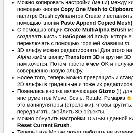
Можно копировать настройки (меши) между ки
помощью кнопки
Copy One Mesh to Clipboar
палитре Brush субпалитра Create и вставлять 
помощью кнопки
Paste Append Copied Mesh(
С помощью опции
Create MultiAlpha Brush
м
создавать кисть с
набором
3d альф, которые
переключать с помощью горячей клавиши
m
.
3D альфу можно редактировать! Для этого на
Alpha
жмём кнопку
Transform 3D
и крутим 3D 
нам хочется. Потом просто жмём OK и получ
совершенно новую альфу.
Более того, теперь можно превращать и стан
2D альфы в тридешные и тоже их редактиров
Появилась кнопка включающая
Gizmo
(!) для
инструментов Move, Scale, Rotate. Ремарка
это манипуляторы (стрелочки), чтобы крутить,
передвигать, скейлить 3D объекты.
Можно обнулить настройки ТОЛЬКО данной ки
Reset Current Brush
.
Теперь Lazy Mouse может работать не изменя