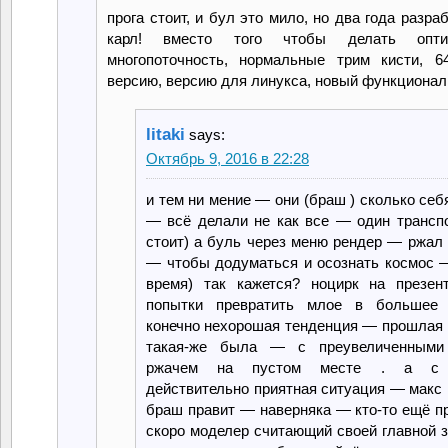
прога стоит, и бул это мило, но два года разраб
карл! вместо того чтобы делать оптим
многопоточность, нормальные трим кисти, 6
версию, версию для линукса, новый функционал
litaki
says:
Октябрь 9, 2016 в 22:28
и тем ни мение — они (браш ) сколько се
— всё делали не как все — один транспо
стоит) а буль через меню рендер — ржал 
— чтобы додуматься и осознать космос 
время) так кажется? ноцирк на презен
попытки превратить млое в большее
конечно нехорошая тенденция — прошлая 
такая-же была — с преувеличенными
ржачем на пустом месте . а с
действительно приятная ситуация — макс 
браш правит — наверняка — кто-то ещё п
скоро моделер считающий своей главной з