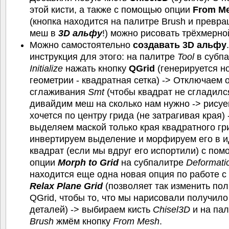
этой кисти, а также с помощью опции
From M
(кнопка находится на палитре Brush и превр
меш в
3D альфу
!) можно рисовать трёхмерно
Можно самостоятельно
создавать 3D альфу
инструкция для этого: на палитре
Tool
в субп
Initialize
нажать кнопку
QGrid
(генерируется н
геометрии - квадратная сетка) -> Отключаем
сглаживания
Smt
(чтобы квадрат не сгладился
дивайдим меш на сколько нам нужно -> рисуе
хочется по центру грида (не затрагивая края) 
выделяем маской только края квадратного гр
инвертируем выделение и морфируем его в 
квадрат (если мы вдруг его испортили) с по
опции
Morph to Grid
на субпалитре
Deformati
находится еще одна новая опция по работе с
Relax Plane Grid
(позволяет так изменить по
QGrid, чтобы то, что мы нарисовали получил
деталей) -> выбираем кисть
Chisel3D
и на пал
Brush
жмём кнопку
From Mesh
.