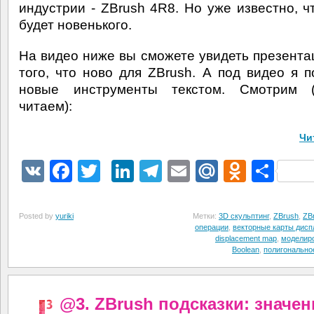
индустрии - ZBrush 4R8. Но уже известно, ч
будет новенького.
На видео ниже вы сможете увидеть презента
того, что ново для ZBrush. А под видео я 
новые инструменты текстом. Смотрим 
читаем):
Чи
VK
Facebook
Twitter
LinkedIn
Telegram
Email
Mail.Ru
Odnokl
Отп
Posted by
yuriki
Метки:
3D скульптинг
,
ZBrush
,
ZB
операции
,
векторные карты дисп
displacement map
,
моделир
Boolean
,
полигонально
@3. ZBrush подсказки: значен