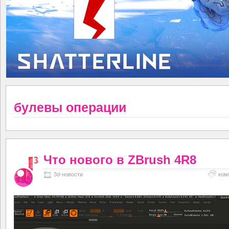
булевы операции
Что нового в ZBrush 4R8
3d-новости
ком