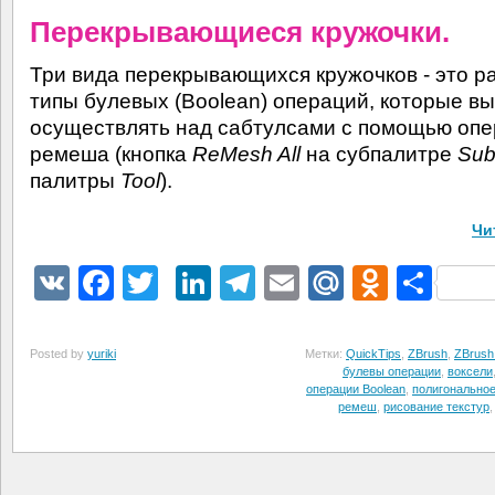
Перекрывающиеся кружочки.
Три вида перекрывающихся кружочков - это р
типы булевых (Boolean) операций, которые в
осуществлять над сабтулсами с помощью оп
ремеша (кнопка
ReMesh All
на субпалитре
Sub
палитры
Tool
).
Чи
VK
Facebook
Twitter
LinkedIn
Telegram
Email
Mail.Ru
Odnokl
Отп
Posted by
yuriki
Метки:
QuickTips
,
ZBrush
,
ZBrush
булевы операции
,
воксели
операции Boolean
,
полигонально
ремеш
,
рисование текстур