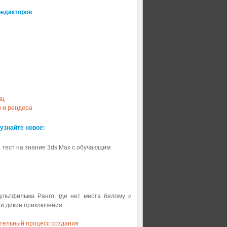
редакторов
иц
и и рендера
 узнайте новое:
 тест на знание 3ds Max с обучающим
мультфильма Ранго, где нет места белому и
 и дикие приключения...
ительный процесс создания