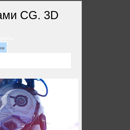
ТДЫБРЫ
зов