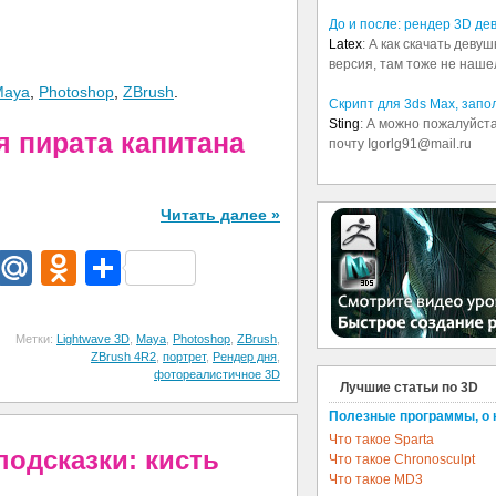
До и после: рендер 3D де
Latex
: А как скачать деву
версия, там тоже не наше
Maya
,
Photoshop
,
ZBrush
.
Скрипт для 3ds Max, зап
Sting
: А можно пожалуйста
я пирата капитана
почту Igorlg91@mail.ru
Читать далее »
dIn
egram
Email
Mail.Ru
Odnoklassniki
Отправить
Метки:
Lightwave 3D
,
Maya
,
Photoshop
,
ZBrush
,
ZBrush 4R2
,
портрет
,
Рендер дня
,
фотореалистичное 3D
Лучшие статьи по 3D
Полезные программы, о 
Что такое Sparta
подсказки: кисть
Что такое Chronosculpt
Что такое MD3