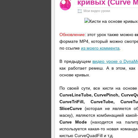
кривых (Curve M
Мои видео уроки
Обновление
: этот урок также можно
с
формате MP4, который можно смотрет
по ссылке
из моего коммента
.
В предыдущем
видео уроке о DynaM
как работает ремеш. А в этом, как
основе кривых.
По своей сути, все кисти на основе
CurveLineTube, CurvePinch, CurveQua
CurveTriFill, CurveTube, Curve
SliceCurve
(которая не является об
маску), являются комбинацией какой-
Curve Mode
(находится на пали
используется какая-то новая команда,
кистью CurveQuadFill и т.д.