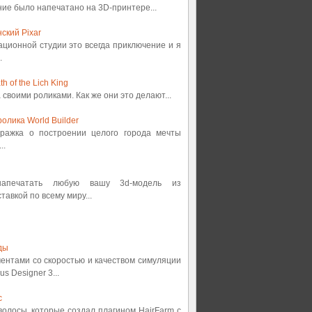
ение было напечатано на 3D-принтере...
ский Pixar
ационной студии это всегда приключение и я
.
 of the Lich King
а своими роликами. Как же они это делают...
олика World Builder
етражка о построении целого города мечты
..
 напечатать любую вашу 3d-модель из
авкой по всему миру...
ды
ментами со скоростью и качеством симуляции
s Designer 3...
с
 волосы, которые создал плагином HairFarm с