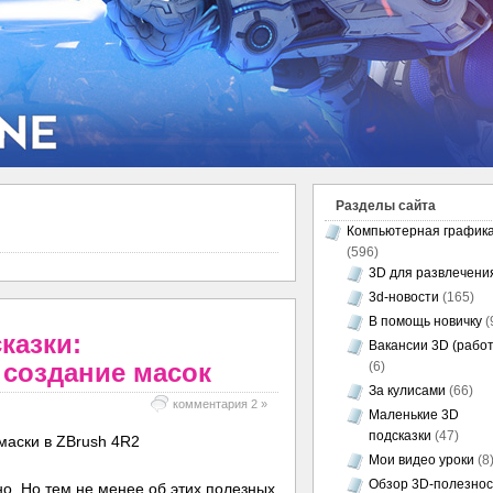
Разделы сайта
Компьютерная график
(596)
3D для развлечени
3d-новости
(165)
В помощь новичку
(
казки:
Вакансии 3D (работ
 создание масок
(6)
За кулисами
(66)
комментария 2 »
Маленькие 3D
подсказки
(47)
Мои видео уроки
(8
Обзор 3D-полезно
о. Но тем не менее об этих полезных