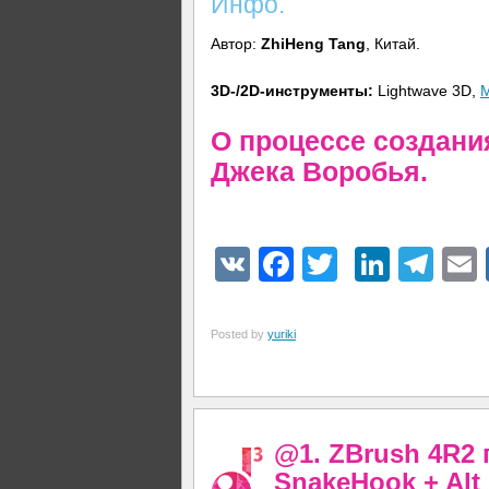
Инфо.
Автор:
ZhiHeng Tang
, Китай.
3D-/2D-инструменты:
Lightwave 3D,
О процессе создани
Джека Воробья.
VK
Facebook
Twitter
Linke
Tel
Posted by
yuriki
@1. ZBrush 4R2 
SnakeHook + Alt