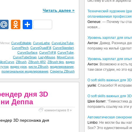
систему в UE4 и эффекты в
Читать далее »
Технический художник (ga
оплачиваемая профессия
dIn
egram
Email
Mail.Ru
Odnoklassniki
Отправить
Geneue
: — Почему ты ста
новая...
Уровень зарплат для опы
Антон
: Давид. Разница д
Метки:
CurveEditable
,
CurveLathe
,
CurveLineTube
,
CurvePinch
,
CurveQuadFill
,
CurveStandart
,
поправку на жильё сделать.
CurveSurface
,
CurveTriFill
,
CurveTube
,
CurveTubeSnap
,
LazyMouse
,
MoveCurve
,
Уровень зарплат для опы
SliceCurve
,
ZBrush
,
ZBrush 4R2
,
ZBrush tips
,
видео
Антон
: Возможно и есть 
тутор
,
видео урок
,
кисти ZBrush
,
моделирование
,
там свои студии, но это е
полигональное моделирование
,
Секреты ZBrush
О soft skills важных для 
yuriki
: Спасибо! Я исправи
рендер дня 3D
О soft skills важных для 
ни Деппа
Шея болит
: “Гимнастика 
поправить ссылку на эти у
комментариев 8 »
Автоматическая синхрониз
Limbo
: Не могли бы вы н
Sox? Это единственный ин