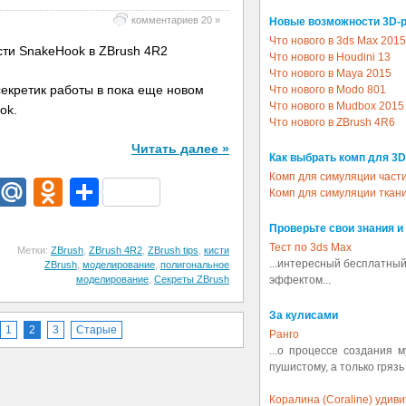
комментариев 20 »
Новые возможности 3D-
Что нового в 3ds Max 2015
Что нового в Houdini 13
Что нового в Maya 2015
екретик работы в пока еще новом
Что нового в Modo 801
Что нового в Mudbox 2015
ok.
Что нового в ZBrush 4R6
Читать далее »
Как выбрать комп для 3D
Комп для симуляции част
dIn
egram
Email
Mail.Ru
Odnoklassniki
Отправить
Комп для симуляции ткан
Проверьте свои знания и
Тест по 3ds Max
Метки:
ZBrush
,
ZBrush 4R2
,
ZBrush tips
,
кисти
...интересный бесплатный
ZBrush
,
моделирование
,
полигональное
моделирование
,
Секреты ZBrush
эффектом...
За кулисами
1
2
3
Старые
Ранго
...о процессе создания 
пушистому, а только грязь
Коралина (Coraline) удив