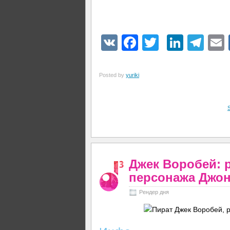
VK
Facebook
Twitter
Linke
Tel
Posted by
yuriki
Джек Воробей: 
персонажа Джон
Рендер дня