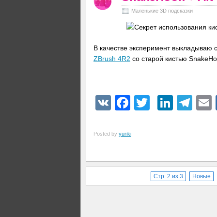
Маленькие 3D подсказки
В качестве эксперимент выкладываю с
ZBrush 4R2
со старой кистью SnakeHo
VK
Facebook
Twitter
Linke
Tel
Posted by
yuriki
Стр. 2 из 3
Новые