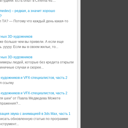
 гудини. Есть опыт в Cinema 4d....
medev) – редкая, а значит хорошо
?
л ТА? — Потому что каждый день какая-то
тных 3D-художников
аже больше чем вы привели. А если еще
 ууууу. Если вы в своем жилье, то...
тных 3D-художников
примеры людей, которые без кредита открыли
диничные случаи и скорее...
3D-художников и VFX-специалистов, часть 2
л ссылку
3D-художников и VFX-специалистов, часть 2
для шеи” от Павла Медведева Можете
пражения?...
ация звука с анимацией в 3ds Max, часть 1
аписать обновленную статью по программе
струмент...