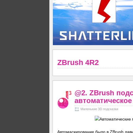
ZBrush 4R2
@2. ZBrush подс
автоматическое
Маленькие 3D подсказки
Автомаскирование было в ZBrush давн