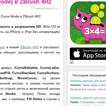
ode) в ZBrush 4R2
комментариев 8 »
качать в разрешении HD
: 960x720 (в
ь на iPhone и iPad без конвертации)
esh
в новом
ZBrush 4R2
я рассказал,
 и обещал, рассказываю о кистях на
 кривых (
CurveEditable, CurveLathe,
dFill, CurveStandart, CurveSurface,
Последние обсуждени
TubeSnap, MoveCurve
), ну кроме
Уровень зарплат для опы
ычной кистью, а скорее похожа на
Volimira
: Эммм, живу в Лит
то старой кисти и включенной кнопки
Nordcurrent, так вот, они 
тре
Stroke
- Штрих). Плюс, иногда
Уровень зарплат для опы
 как, к примеру,
Fill Holes
в случае с
Parker
: Собираюсь только 