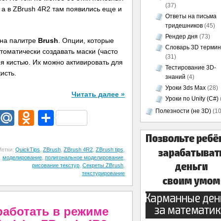
(37)
 а в ZBrush 4R2 там появились еще и
Ответы на письма
тридешников
(45)
Рендер дня
(73)
на палитре
Brush
. Опции, которые
Словарь 3D термин
томатически создавать маски (часто
(31)
я кистью. Их можно активировать для
Тестирование 3D-
исть.
знаний
(4)
Уроки 3ds Max
(28)
Читать далее »
Уроки по Unity (C#)
Полезности (не 3D)
(10
dIn
egram
Email
Mail.Ru
Odnoklassniki
Отправить
Метки:
QuickTips
,
ZBrush
,
ZBrush 4R2
,
ZBrush tips
,
моделирование
,
полигональное моделирование
,
рисование текстур
,
Секреты ZBrush
,
текстурирование
работать в режиме