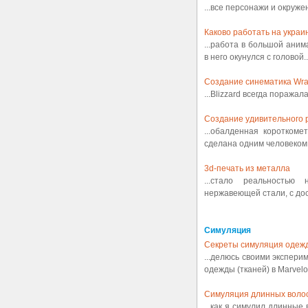
...все персонажи и окруж
Каково работать на украин
...работа в большой аним
в него окунулся с головой..
Создание синематика Wrath
...Blizzard всегда поражал
Создание удивительного р
...обалденная коротком
сделана одним человеком.
3d-печать из металла
...стало реальностью
нержавеющей стали, с дост
Симуляция
Секреты симуляция одеж
...делюсь своими экспери
одежды (тканей) в Marvelou
Симуляция длинных воло
...как я симулил длинные