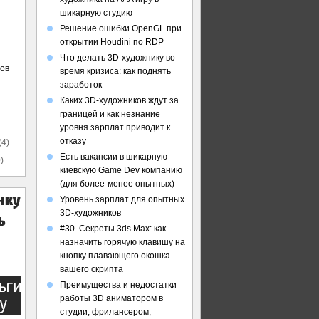
шикарную студию
Решение ошибки OpenGL при
открытии Houdini по RDP
Что делать 3D-художнику во
ов
время кризиса: как поднять
заработок
Каких 3D-художников ждут за
границей и как незнание
уровня зарплат приводит к
отказу
(4)
Есть вакансии в шикарную
)
киевскую Game Dev компанию
(для более-менее опытных)
Уровень зарплат для опытных
3D-художников
#30. Секреты 3ds Max: как
назначить горячую клавишу на
кнопку плавающего окошка
вашего скрипта
Преимущества и недостатки
работы 3D аниматором в
студии, фрилансером,