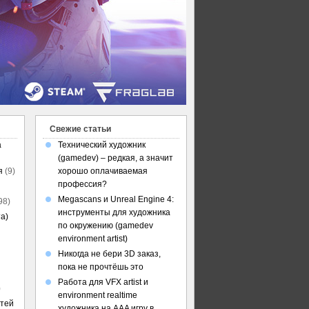
Свежие статьи
а
Технический художник
(gamedev) – редкая, а значит
я
(9)
хорошо оплачиваемая
профессия?
Megascans и Unreal Engine 4:
98)
инструменты для художника
а)
по окружению (gamedev
environment artist)
Никогда не бери 3D заказ,
пока не прочтёшь это
Работа для VFX artist и
)
environment realtime
стей
художника на AAA игру в