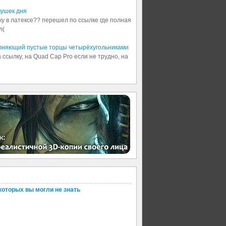
вушек дня
шку в латексе?? перешел по ссылке где полная
л(
олняющий пустые торцы четырёхугольниками
 ссылку, на Quad Cap Pro если не трудно, на
которых вы могли не знать