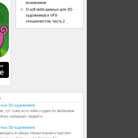
кочевником
О soft skills важных для 3D-
художников и VFX-
специалистов, часть 2
я
тных 3D-художников
ве, тут тоже есть гейм студия по мобилкам
сейчас набирают людей и...
тных 3D-художников
входить в сферу. Начал изучать партикл