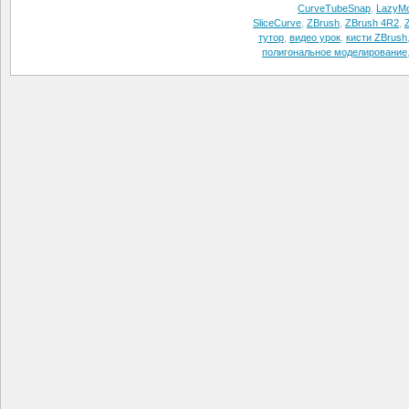
CurveTubeSnap
,
LazyM
SliceCurve
,
ZBrush
,
ZBrush 4R2
,
тутор
,
видео урок
,
кисти ZBrush
полигональное моделирование