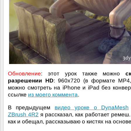
Обновление
: этот урок также можно
с
разрешении HD
: 960x720 (в формате MP4
можно смотреть на iPhone и iPad без конвер
ссылке
из моего коммента
.
В предыдущем
видео уроке о DynaMesh
ZBrush 4R2
я рассказал, как работает ремеш.
как и обещал, рассказываю о кистях на основе