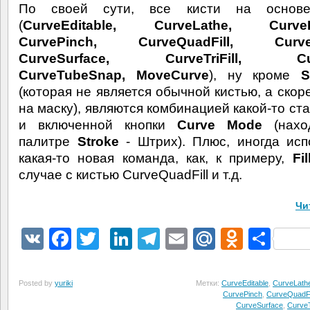
По своей сути, все кисти на основ
(
CurveEditable, CurveLathe, CurveL
CurvePinch, CurveQuadFill, CurveS
CurveSurface, CurveTriFill, Cur
CurveTubeSnap, MoveCurve
), ну кроме
S
(которая не является обычной кистью, а скор
на маску), являются комбинацией какой-то ст
и включенной кнопки
Curve Mode
(нахо
палитре
Stroke
- Штрих). Плюс, иногда исп
какая-то новая команда, как, к примеру,
Fi
случае с кистью CurveQuadFill и т.д.
Чи
VK
Facebook
Twitter
LinkedIn
Telegram
Email
Mail.Ru
Odnokl
Отп
Posted by
yuriki
Метки:
CurveEditable
,
CurveLath
CurvePinch
,
CurveQuadFi
CurveSurface
,
CurveTr