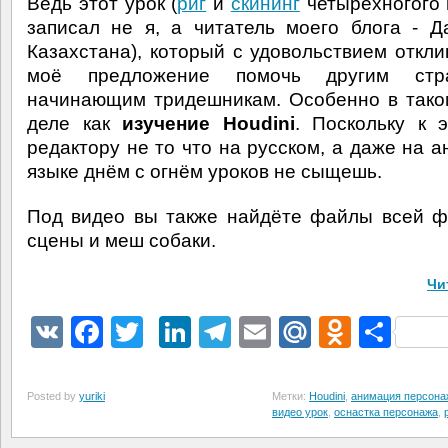
Ведь этот урок (
риг
и
скининг
четырёхногого в
записал не я, а читатель моего блога - Д
Казахстана), который с удовольствием откли
моё предложение помочь другим стр
начинающим тридешникам. Особенно в так
деле как
изучение Houdini
. Поскольку к 
редактору не то что на русском, а даже на а
языке днём с огнём уроков не сыщешь.
Под видео вы также найдёте файлы всей 
сцены и меш собаки.
Чи
VK
Facebook
Twitter
LinkedIn
Telegram
Email
Mail.Ru
Odnokl
Отп
Posted by
yuriki
Метки:
Houdini
,
анимация персона
видео урок
,
оснастка персонажа
,