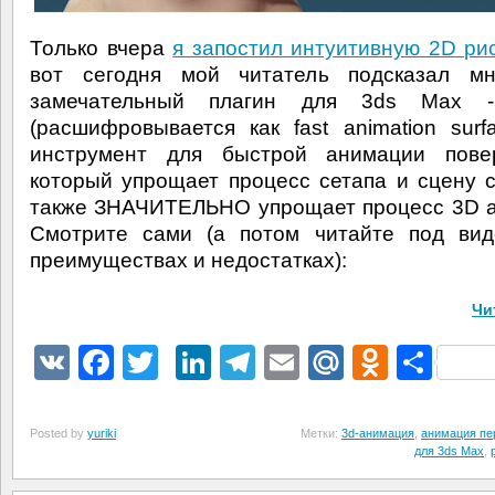
Только вчера
я запостил интуитивную 2D ри
вот сегодня мой читатель подсказал м
замечательный плагин для 3ds Max - 
(расшифровывается как fast animation surfa
инструмент для быстрой анимации повер
который упрощает процесс сетапа и сцену 
также ЗНАЧИТЕЛЬНО упрощает процесс 3D 
Смотрите сами (а потом читайте под вид
преимуществах и недостатках):
Чи
VK
Facebook
Twitter
LinkedIn
Telegram
Email
Mail.Ru
Odnokl
Отп
Posted by
yuriki
Метки:
3d-анимация
,
анимация пе
для 3ds Max
,