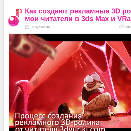
Как создают рекламные 3D р
мои читатели в 3ds Max и VRa
За кулисами
ком