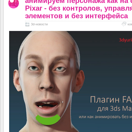
анимируем персонажа как на 
Pixar - без контролов, управ
элементов и без интерфейса
3d-новости
ко