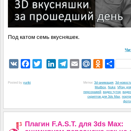
Под катом семь вкусняшек.
Чи
VK
Facebook
Twitter
LinkedIn
Telegram
Email
Mail.Ru
Odnokl
Отп
Posted by
yuriki
Метки:
3d-анимация
,
3d-новост
Mudbox
,
Nuke
,
VRay дл
персонажей
,
видео тутор
,
видео
скриптов для 3ds Max
,
портр
фото
Плагин F.A.S.T. для 3ds Max: