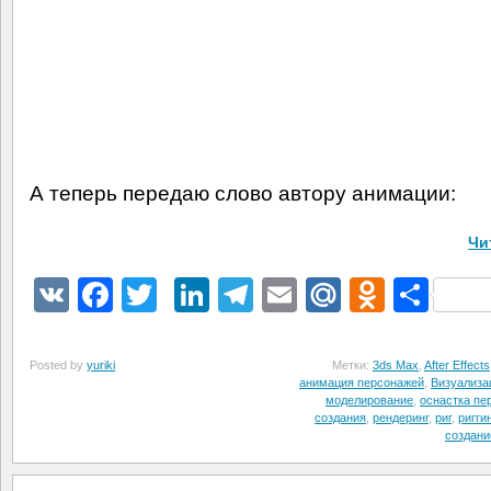
А теперь передаю слово автору анимации:
Чи
VK
Facebook
Twitter
LinkedIn
Telegram
Email
Mail.Ru
Odnokl
Отп
Posted by
yuriki
Метки:
3ds Max
,
After Effects
анимация персонажей
,
Визуализа
моделирование
,
оснастка пе
создания
,
рендеринг
,
риг
,
риггин
создани