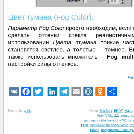
Цвет тумана (Fog Color).
Параметр Fog Color
просто необходим, если 
сделать оттенки стекла реалистичн
использовании
Цвета тумана
тонкие част
становятся светлее, а толстые – темнее. 
также использовать множитель -
Fog multi
настройки силы оттенков.
Чи
VK
Facebook
Twitter
LinkedIn
Telegram
Email
Mail.Ru
Odnokl
Отп
Posted by
yuriki
Метки:
3ds Max
,
BRDF
,
Maya
Vray
,
VRay 2.2
,
анизотр
дисперсия (dispersion) в 3D
,
зат
Blinn
,
затенение по Уорду Ward
,
за
Phong
,
полупрозрачность (tr