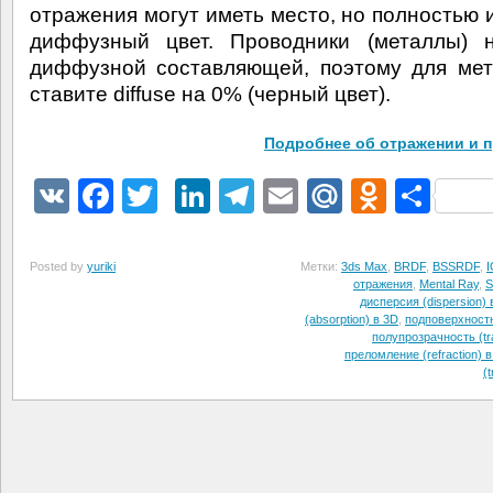
отражения могут иметь место, но полностью 
диффузный цвет. Проводники (металлы) 
диффузной составляющей, поэтому для ме
ставите diffuse на 0% (черный цвет).
Подробнее об отражении и 
VK
Facebook
Twitter
LinkedIn
Telegram
Email
Mail.Ru
Odnokl
Отп
Posted by
yuriki
Метки:
3ds Max
,
BRDF
,
BSSRDF
,
отражения
,
Mental Ray
,
S
дисперсия (dispersion) 
(absorption) в 3D
,
подповерхност
полупрозрачность (tr
преломление (refraction) 
(