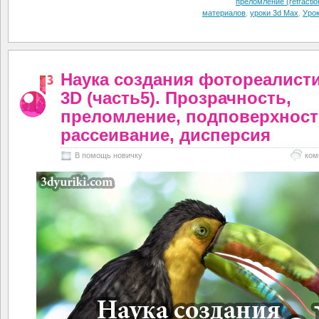
преломление (refractio
материалов
,
уроки 3d Max
,
Уро
Наука создания фотореалист
3D (часть5). Прозрачность,
преломление, подповерхнос
рассеивание, дисперсия
В помощь новичку
ком