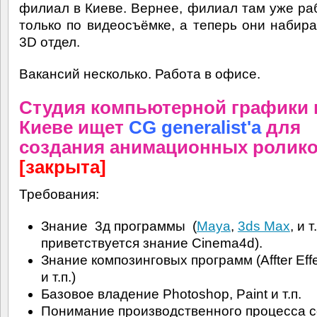
филиал в Киеве. Вернее, филиал там уже раб
только по видеосъёмке, а теперь они набир
3D отдел.
Вакансий несколько. Работа в офисе.
Студия компьютерной графики 
Киеве ищет
CG generalist'а
для
создания анимационных ролико
[закрыта]
Требования:
Знание 3д программы (
Maya
,
3ds Max
, и т
приветствуется знание Cinema4d).
Знание композинговых программ (Affter Eff
и т.п.)
Базовое владение Photoshop, Paint и т.п.
Понимание производственного процесса 