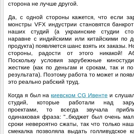
сторона не лучше другой.
Да, с одной стороны кажется, что если з
монстры VFX индустрии становятся банкрот
наших студий (а украинские студии сто
наравне с индийскими или китайскими по 
продукта) появляется шанс взять их заказы. Н
стороны, радости от этого никакой! Аб
Поскольку условия зарубежные киностуди
жесткие (как по деньгам и срокам, так и по
результата). Поэтому работа то может и появ
это реально рабский труд.
Когда я был на
киевском CG Ивенте
и слушал
студий, которые работали над зару
проектами, то всегда звучала прибли
одинаковая фраза: "..бюджет был очень мал
сроки невероятно сжаты, так что только наш
смекалка позволяла выдать голливудское к