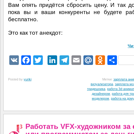
Вам опять придётся сбросить цену. И так до
пока вы и ваши конкуренты не будете ра
бесплатно.
Это как тот анекдот:
Чи
VK
Facebook
Twitter
LinkedIn
Telegram
Email
Mail.Ru
Odnokl
Отп
Posted by
yuriki
Метки:
зарплата ан
визуализатора
,
зарплата м
тридешника
,
работа 3d-анима
дизайнером
,
работа для т
моделером
,
работа на дом
Работать VFX-художником за 