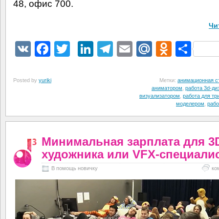
48, офис 700.
Чи
VK
Facebook
Twitter
LinkedIn
Telegram
Email
Mail.Ru
Odnokl
Отп
Posted by
yuriki
Метки:
анимационная с
аниматором
,
работа 3d-ди
визуализатором
,
работа для т
моделером
,
рабо
Минимальная зарплата для 3
художника или VFX-специали
В помощь новичку
ко