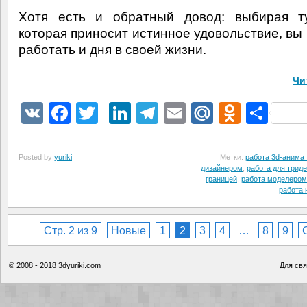
Хотя есть и обратный довод: выбирая ту
которая приносит истинное удовольствие, вы 
работать и дня в своей жизни.
Чи
VK
Facebook
Twitter
LinkedIn
Telegram
Email
Mail.Ru
Odnokl
Отп
Posted by
yuriki
Метки:
работа 3d-анима
дизайнером
,
работа для трид
границей
,
работа моделером
работа 
Стр. 2 из 9
Новые
1
2
3
4
…
8
9
© 2008 - 2018
3dyuriki.com
Для свя