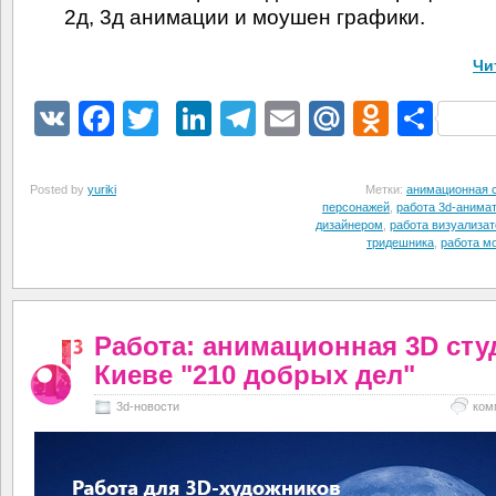
2д, 3д анимации и моушен графики.
Чи
VK
Facebook
Twitter
LinkedIn
Telegram
Email
Mail.Ru
Odnokl
Отп
Posted by
yuriki
Метки:
анимационная 
персонажей
,
работа 3d-анима
дизайнером
,
работа визуализа
тридешника
,
работа м
Работа: анимационная 3D сту
Киеве "210 добрых дел"
3d-новости
ком