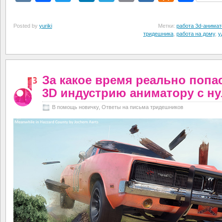
Posted by
yuriki
Метки:
работа 3d-анима
тридешника
,
работа на дому
,
у
За какое время реально попа
3D индустрию аниматору с н
В помощь новичку
,
Ответы на письма тридешников