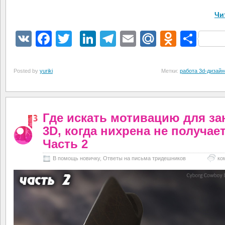
Чи
VK
Facebook
Twitter
LinkedIn
Telegram
Email
Mail.Ru
Odnokl
Отп
Posted by
yuriki
Метки:
работа 3d-дизай
Где искать мотивацию для за
3D, когда нихрена не получает
Часть 2
В помощь новичку
,
Ответы на письма тридешников
ко