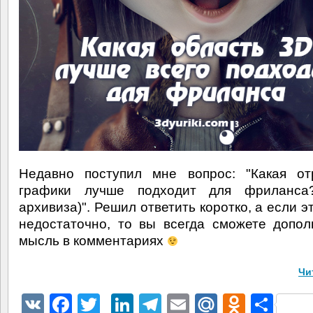
Недавно поступил мне вопрос: "Какая от
графики лучше подходит для фриланса
архивиза)". Решил ответить коротко, а если э
недостаточно, то вы всегда сможете допо
мысль в комментариях
Чи
VK
Facebook
Twitter
LinkedIn
Telegram
Email
Mail.Ru
Odnokl
Отп