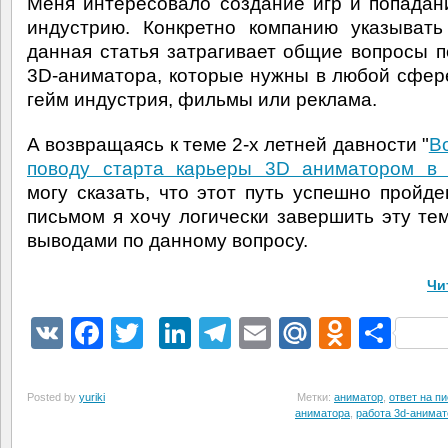
Меня интересовало создание игр и попадан
индустрию. Конкретно компанию указывать
данная статья затрагивает общие вопросы п
3D-аниматора, которые нужны в любой сфере
гейм индустрия, фильмы или реклама.
А возвращаясь к теме 2-х летней давности "
В
поводу старта карьеры 3D аниматором в 
могу сказать, что этот путь успешно пройде
письмом я хочу логически завершить эту те
выводами по данному вопросу.
Чи
VK
Facebook
Twitter
LinkedIn
Telegram
Email
Mail.Ru
Odnokl
Отп
Posted by
yuriki
Метки:
аниматор
,
ответ на п
аниматора
,
работа 3d-анима