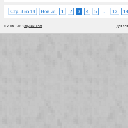
Стр. 3 из 14
Новые
1
2
3
4
5
…
13
1
© 2008 - 2018
3dyuriki.com
Для свя