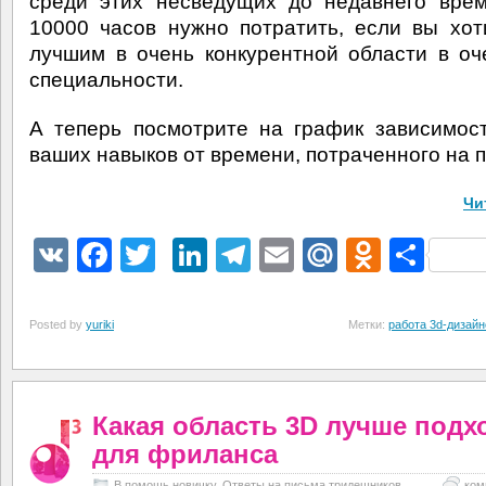
среди этих несведущих до недавнего врем
10000 часов нужно потратить, если вы хот
лучшим в очень конкурентной области в оч
специальности.
А теперь посмотрите на график зависимос
ваших навыков от времени, потраченного на п
Чи
VK
Facebook
Twitter
LinkedIn
Telegram
Email
Mail.Ru
Odnokl
Отп
Posted by
yuriki
Метки:
работа 3d-дизай
Какая область 3D лучше подх
для фриланса
В помощь новичку
,
Ответы на письма тридешников
ком