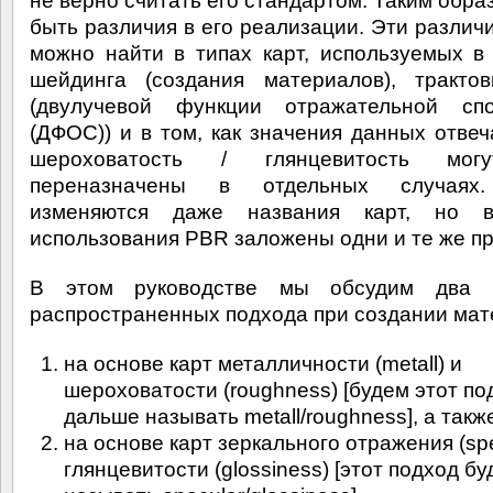
не верно считать его стандартом. Таким обра
быть различия в его реализации. Эти различ
можно найти в типах карт, используемых в
шейдинга (создания материалов), тракт
(двулучевой функции отражательной спо
(ДФОС)) и в том, как значения данных отве
шероховатость / глянцевитость мог
переназначены в отдельных случаях
изменяются даже названия карт, но 
использования PBR заложены одни и те же п
В этом руководстве мы обсудим два 
распространенных подхода при создании мат
на основе карт металличности (metall) и
шероховатости (roughness) [будем этот по
дальше называть metall/roughness], а такж
на основе карт зеркального отражения (spe
глянцевитости (glossiness) [этот подход б