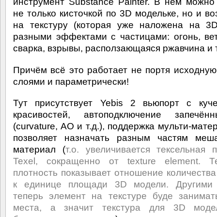
инструмент Substance Painter. В нём можно
не только кисточкой по 3D модельке, но и во
на текстуру (которая уже наложена на 3
разными эффектами с частицами: огонь, вет
сварка, взрывы, расползающаяся ржавчина и т
Причём всё это работает не портя исходную 
слоями и параметрически!
Тут присутствует Yebis 2 вьюпорт с куч
красивостей, автоподключение запечён
(curvature, AO и т.д.), поддержка мульти-мате
позволяет назначать разным частям меш
материал (
т.о. увеличивается тексельная п
Texel, сокращенно от texture element. Т
плотность показывает отношение количества
к единице площади 3D модели. Другими 
теперь элемент на текстуре буде занима
места, а значит текстура для 3D моде