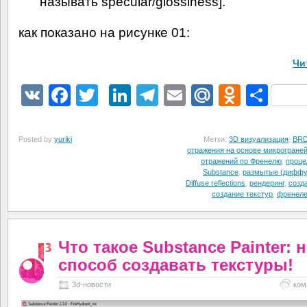
называть specular/glossiness].
как показано на рисунке 01:
Чи
VK
Facebook
Twitter
LinkedIn
Telegram
Email
Mail.Ru
Odnokl
Отп
Posted by
yuriki
Метки:
3D визуализация
,
BR
отражения на основе микрогране
отражений по Френелю
,
проце
Substance
,
размытые (диффу
Diffuse reflections
,
рендеринг
,
созд
создание текстур
,
френеле
Что такое Substance Painter:
способ создавать текстуры!
3d-новости
ком