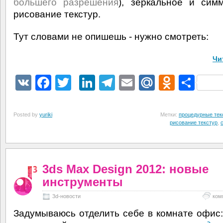
большего разрешения
), зеркальное и сим
рисование текстур.
Тут словами не опишешь - нужно смотреть:
Чи
VK
Facebook
Twitter
LinkedIn
Telegram
Email
Mail.Ru
Odnokl
Отп
Posted by
yuriki
Метки:
процедурные тек
рисование текстур
,
3ds Max Design 2012: новые
инструменты
3d-новости
ком
Задумываюсь отделить себе в комнате офис: