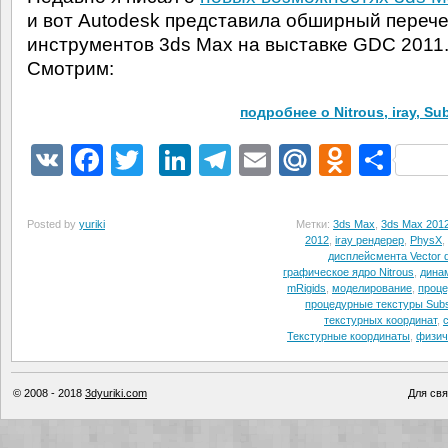
и вот Autodesk представила обширный переч
инструментов 3ds Max на выставке GDC 2011
Смотрим:
подробнее о Nitrous, iray, Su
VK
Facebook
Twitter
LinkedIn
Telegram
Email
Mail.Ru
Odnokl
Отп
Posted by
yuriki
Метки:
3ds Max
,
3ds Max 201
2012
,
iray рендерер
,
PhysX
,
дисплейсмента Vector 
графическое ядро Nitrous
,
дина
mRigids
,
моделирование
,
проце
процедурные текстуры Sub
текстурных координат
,
Текстурные координаты
,
физич
© 2008 - 2018
3dyuriki.com
Для свя