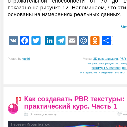
отражательной способности от 70 до 1
показано на рисунке 12. Напоминаем, что эти
основаны на измерениях реальных данных.
Чи
VK
Facebook
Twitter
LinkedIn
Telegram
Email
Mail.Ru
Odnokl
Отп
Posted by
yuriki
Метки:
3D визуализация
,
PBR 
корректный рендер и шейд
текстуры Substance
,
рен
материалов
,
создание текстур
,
Как создавать PBR текстуры:
практический курс. Часть 1
В помощь новичку
ко