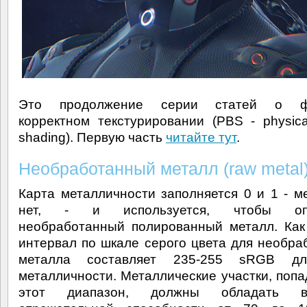
Это продолжение серии статей о фи
корректном текстурировании (PBS - physica
shading). Первую часть
читайте тут
.
Необработанный металл (raw metal)
Карта металличности заполняется 0 и 1 - м
нет, - и используется, чтобы опр
необработанный полированный металл. Как
интервал по шкале серого цвета для необра
металла составляет 235-255 sRGB д
металличности. Металлические участки, поп
этот диапазон, должны обладать ве