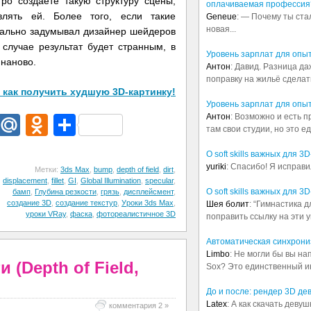
тро создаете такую структуру сцены,
оплачиваемая профессия
лять ей. Более того, если такие
Geneue
: — Почему ты ста
новая...
ачально задумывал дизайнер шейдеров
 случае результат будет странным, в
Уровень зарплат для опы
 наново.
Антон
: Давид. Разница д
поправку на жильё сделать.
 как получить худшую 3D-картинку!
Уровень зарплат для опы
Антон
: Возможно и есть 
dIn
egram
Email
Mail.Ru
Odnoklassniki
Отправить
там свои студии, но это е
О soft skills важных для 
yuriki
: Спасибо! Я исправи
Метки:
3ds Max
,
bump
,
depth of field
,
dirt
,
displacement
,
fillet
,
GI
,
Global Illumination
,
specular
,
О soft skills важных для 
бамп
,
Глубина резкости
,
грязь
,
дисплейсмент
,
создание 3D
,
создание текстур
,
Уроки 3ds Max
,
Шея болит
: “Гимнастика 
уроки VRay
,
фаска
,
фотореалистичное 3D
поправить ссылку на эти у
Автоматическая синхрониз
Limbo
: Не могли бы вы н
 (Depth of Field,
Sox? Это единственный ин
До и после: рендер 3D де
Latex
: А как скачать деву
комментария 2 »