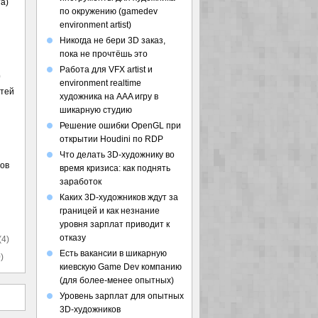
а)
по окружению (gamedev
environment artist)
Никогда не бери 3D заказ,
пока не прочтёшь это
Работа для VFX artist и
)
environment realtime
стей
художника на AAA игру в
шикарную студию
Решение ошибки OpenGL при
открытии Houdini по RDP
Что делать 3D-художнику во
ов
время кризиса: как поднять
заработок
Каких 3D-художников ждут за
границей и как незнание
уровня зарплат приводит к
отказу
(4)
Есть вакансии в шикарную
)
киевскую Game Dev компанию
(для более-менее опытных)
Уровень зарплат для опытных
3D-художников