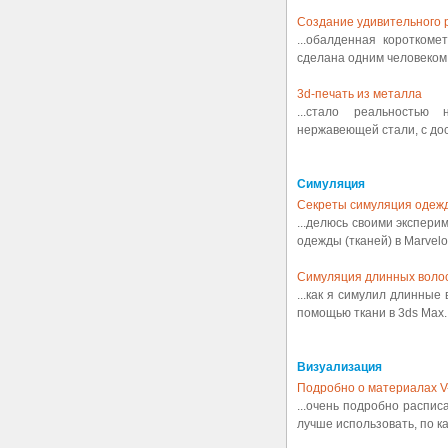
Создание удивительного р
...обалденная коротком
сделана одним человеком.
3d-печать из металла
...стало реальностью
нержавеющей стали, с дост
Симуляция
Секреты симуляция одеж
...делюсь своими экспери
одежды (тканей) в Marvelou
Симуляция длинных воло
...как я симулил длинные
помощью ткани в 3ds Max..
Визуализация
Подробно о материалах V
...очень подробно распис
лучше использовать, по ка