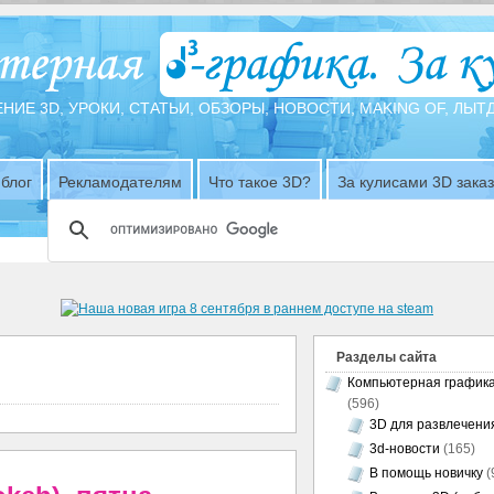
НИЕ 3D, УРОКИ, СТАТЬИ, ОБЗОРЫ, НОВОСТИ, MAKING OF, ЛЫ
блог
Рекламодателям
Что такое 3D?
За кулисами 3D зака
Разделы сайта
Компьютерная график
(596)
3D для развлечени
3d-новости
(165)
В помощь новичку
(