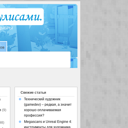
ТДЫБРЫ
зов
Свежие статьи
а
Технический художник
(gamedev) – редкая, а значит
я
(9)
хорошо оплачиваемая
профессия?
Megascans и Unreal Engine 4:
98)
инструменты для художника