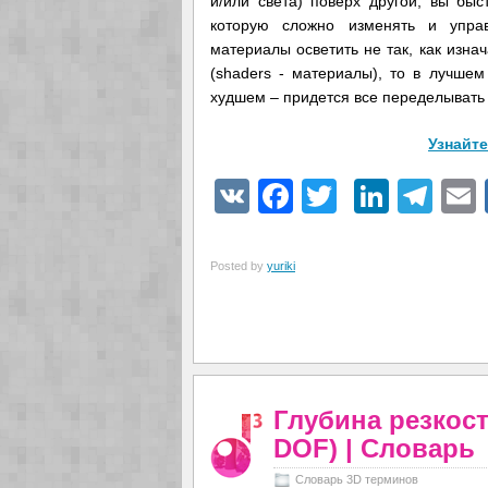
и/или света) поверх другой, вы быс
которую сложно изменять и управ
материалы осветить не так, как изн
(shaders - материалы), то в лучшем
худшем – придется все переделывать
Узнайте
VK
Facebook
Twitter
Linke
Tel
Posted by
yuriki
Глубина резкости
DOF) | Словарь
Словарь 3D терминов