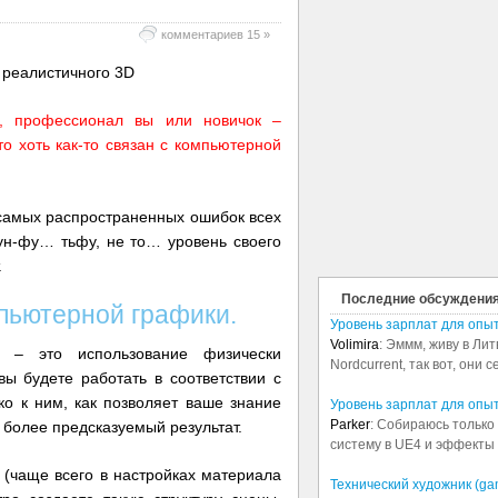
комментариев 15 »
, профессионал вы или новичок –
то хоть как-то связан с компьютерной
.
ь самых распространенных ошибок всех
кун-фу… тьфу, не то… уровень своего
.
Последние обсуждени
пьютерной графики.
Уровень зарплат для опы
Volimira
: Эммм, живу в Лит
а – это использование физически
Nordcurrent, так вот, они 
вы будете работать в соответствии с
ко к ним, как позволяет ваше знание
Уровень зарплат для опы
Parker
: Собираюсь только 
 более предсказуемый результат.
систему в UE4 и эффекты в
 (чаще всего в настройках материала
Технический художник (ga