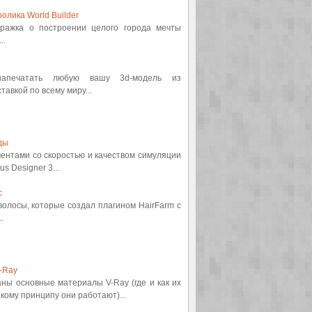
олика World Builder
етражка о построении целого города мечты
..
 напечатать любую вашу 3d-модель из
авкой по всему миру...
ды
ментами со скоростью и качеством симуляции
s Designer 3...
с
 волосы, которые создал плагином HairFarm с
.
-Ray
аны основные материалы V-Ray (где и как их
кому принципу они работают)...