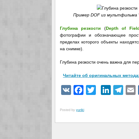
Пример DOF из мультфильма "Жи
Глубина резкости
(
Depth of Fiel
фотографии и обозначающее прост
пределах которого объекты находятся
на снимке).
Глубина резкости очень важна для пе
Читайте об оригинальных метода
VK
Facebook
Twitter
Linke
Tel
Posted by
yuriki