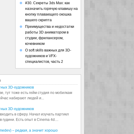
#30. Секреты 3ds Max: как
назначить горячую клавишу на
кнопку плавающего окошка
вашего скрипта
Преимущества и недостатки
работы 3D аниматором в
студии, фрилансером,
кочевником
О soft skills важных для 3D-
художников и VFX-
специалистов, часть 2
я
тных 3D-художников
ве, тут тоже есть гейм студия по мобилкам
сейчас набирают людей и...
тных 3D-художников
входить в сферу. Начал изучать партикл
 гудини. Есть опыт в Cinema 4d....
medev) – редкая, а значит хорошо