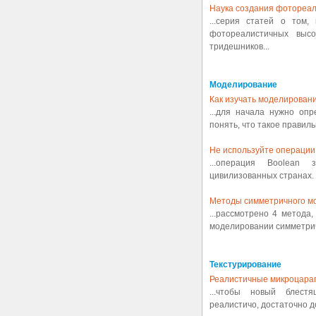
Наука создания фотореал
...серия статей о том,
фотореалистичных выс
тридешников...
Моделирование
Как изучать моделировани
...для начала нужно оп
понять, что такое правиль
Не используйте операции 
...операция Boolean
цивилизованных странах. 
Методы симметричного м
...рассмотрено 4 метода
моделировании симметрич
Текстурирование
Реалистичные микроцара
...чтобы новый блест
реалистичо, достаточно д