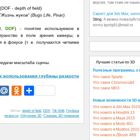
версия, там тоже не наше
Скрипт для 3ds Max, зап
знь жуков" (Bugs Life, Pixar).
Sting
: А можно пожалуйста
почту Igorlg91@mail.ru
d
,
DOF
) - понятие используемое в
ранство в поле зрения камеры, в
 в фокусе (т. е. получаются четкими
редачи масштаба сцены.
Лучшие статьи по 3D
Полезные программы, о 
х использования глубины резкости
Что такое Sparta
Что такое Chronosculpt
dIn
egram
Email
Mail.Ru
Odnoklassniki
Отправить
Что такое MD3
Новые возможности 3D-
Что нового в 3ds Max 2015
Метки:
depth of field
,
DOF
,
Tilt-Shift
,
Глубина
Что нового в Houdini 13
резкости
,
Обучение 3D
,
Словарь 3D-терминов
Что нового в Maya 2015
Что нового в Modo 801
Что нового в Mudbox 2015
Что нового в ZBrush 4R6