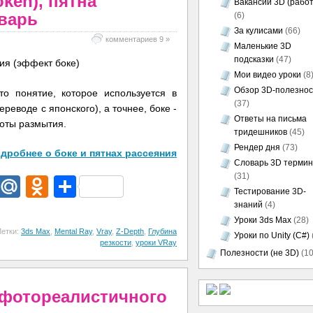
keh), пятна
Вакансии 3D (работ
оварь
(6)
За кулисами
(66)
комментариев 9 »
Маленькие 3D
подсказки
(47)
Мои видео уроки
(8
Обзор 3D-полезно
то понятие, которое используется в
(37)
реводе с японского), а точнее, боке -
Ответы на письма
соты размытия.
тридешников
(45)
Рендер дня
(73)
дробнее о боке и пятнах рассеяния
Словарь 3D термин
(31)
dIn
egram
Email
Mail.Ru
Odnoklassniki
Отправить
Тестирование 3D-
знаний
(4)
Уроки 3ds Max
(28)
етки:
3ds Max
,
Mental Ray
,
Vray
,
Z-Depth
,
Глубина
Уроки по Unity (C#)
резкости
,
уроки VRay
Полезности (не 3D)
(10
 фотореалистичного