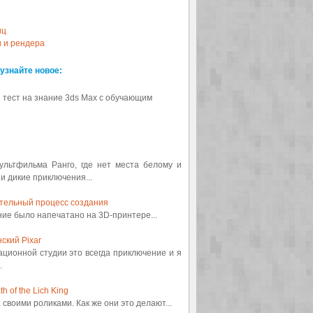
иц
и и рендера
 узнайте новое:
 тест на знание 3ds Max с обучающим
мультфильма Ранго, где нет места белому и
 и дикие приключения...
ительный процесс создания
ение было напечатано на 3D-принтере...
ский Pixar
ационной студии это всегда приключение и я
.
 of the Lich King
а своими роликами. Как же они это делают...