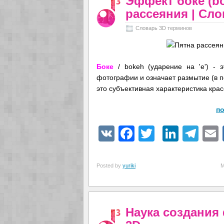
Эффект боке (bo
рассеяния | Сл
Словарь 3D терминов
Боке
/ bokeh (ударение на 'е') - э
фотографии и означает размытие (в пе
это субъективная характеристика кра
по
VK
Facebook
Twitter
Linke
Tel
Posted by
yuriki
М
Наука создания