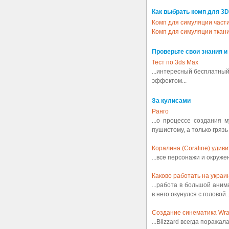
Как выбрать комп для 3D
Комп для симуляции част
Комп для симуляции ткан
Проверьте свои знания и
Тест по 3ds Max
...интересный бесплатный
эффектом...
За кулисами
Ранго
...о процессе создания 
пушистому, а только грязь
Коралина (Coraline) удив
...все персонажи и окруж
Каково работать на украин
...работа в большой аним
в него окунулся с головой..
Создание синематика Wrath
...Blizzard всегда поражал