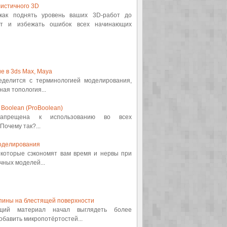
истичного 3D
 как поднять уровень ваших 3D-работ до
от и избежать ошибок всех начинающих
е в 3ds Max, Maya
ределится с терминологией моделирования,
ная топология...
Boolean (ProBoolean)
 запрещена к использованию во всех
Почему так?...
оделирования
, которые сэкономят вам время и нервы при
ных моделей...
пины на блестящей поверхности
ящий материал начал выглядеть более
обавить микропотёртостей...