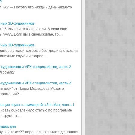
?
л ТА? — Потому что каждый день какая-то
тных 3D-художников
аже больше чем вы привели. А если еще
 ууууу. Если вы в своем жилье, то...
тных 3D-художников
примеры людей, которые без кредита открыли
диничные случаи и скорее...
3D-художников и VFX-специалистов, часть 2
л ссылку
3D-художников и VFX-специалистов, часть 2
для шеи” от Павла Медведева Можете
пражения?...
ация звука с анимацией в 3ds Max, часть 1
аписать обновленную статью по программе
струмент...
вушек дня
шку в латексе?? перешел по ссылке где полная