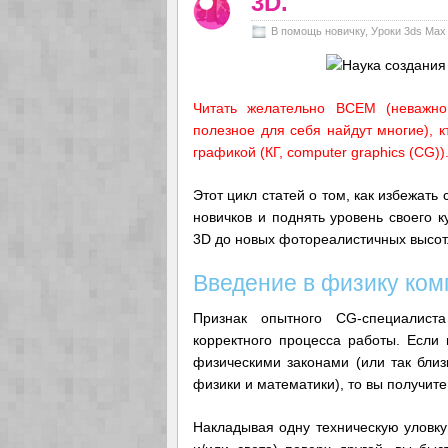
3D.
В помощь новичку
,
Уроки 3ds Max
Читать желательно ВСЕМ (неважно
полезное для себя найдут многие), к
графикой (КГ, computer graphics (CG))
Этот цикл статей о том, как избежат
новичков и поднять уровень своего 
3D до новых фотореалистичных высот
Введение в физику ком
Признак опытного CG-специалист
корректного процесса работы. Если 
физическими законами (или так близ
физики и математики), то вы получите
Накладывая одну техническую уловку