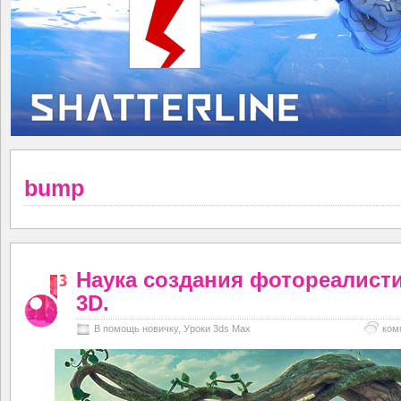
bump
Наука создания фотореалист
3D.
В помощь новичку
,
Уроки 3ds Max
ком