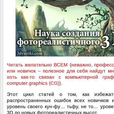
Читать желательно ВСЕМ (неважно, профес
или новичок – полезное для себя найдут мно
хоть как-то связан с компьютерной граф
computer graphics (CG)).
Этот цикл статей о том, как избежа
распространенных ошибок всех новичков 
уровень своего кун-фу… тьфу, не то… урове
3D до новых фотореалистичных высот.