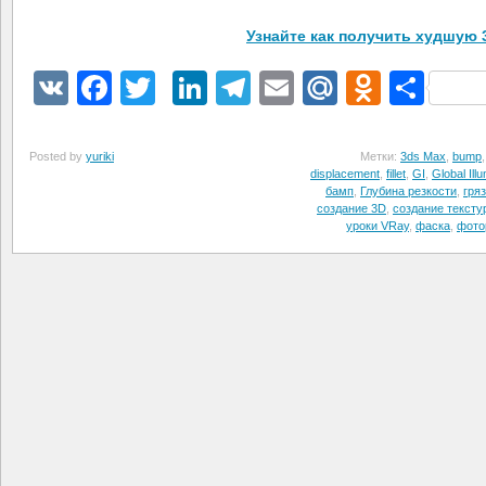
Узнайте как получить худшую 
VK
Facebook
Twitter
LinkedIn
Telegram
Email
Mail.Ru
Odnokl
Отп
Posted by
yuriki
Метки:
3ds Max
,
bump
displacement
,
fillet
,
GI
,
Global Ill
бамп
,
Глубина резкости
,
гря
создание 3D
,
создание тексту
уроки VRay
,
фаска
,
фото