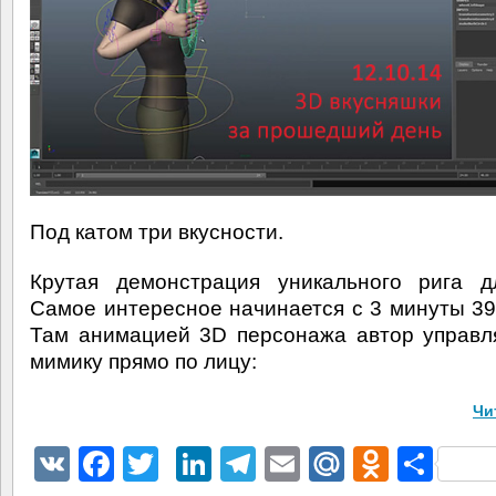
Под катом три вкусности.
Крутая демонстрация уникального рига д
Самое интересное начинается с 3 минуты 39
Там анимацией 3D персонажа автор управл
мимику прямо по лицу:
Чи
VK
Facebook
Twitter
LinkedIn
Telegram
Email
Mail.Ru
Odnokl
Отп