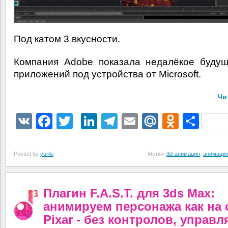
Под катом 3 вкусности.
Компания Adobe показала недалёкое буду
приложений под устройства от Microsoft.
Чи
VK
Facebook
Twitter
LinkedIn
Telegram
Email
Mail.Ru
Odnokl
Отп
Posted by
yuriki
Метки:
3d-анимация
,
анимация
Плагин F.A.S.T. для 3ds Max:
анимируем персонажа как на 
Pixar - без контролов, управ