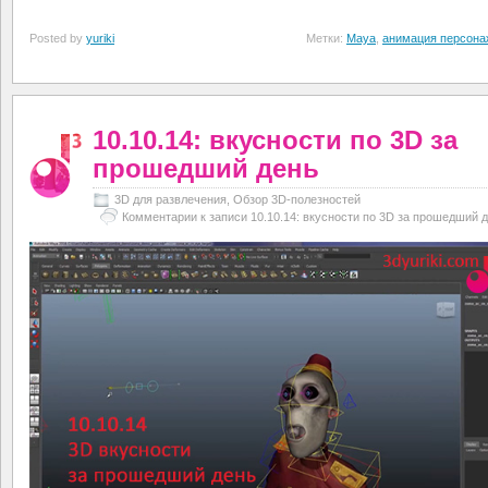
Posted by
yuriki
Метки:
Maya
,
анимация персона
10.10.14: вкусности по 3D за
прошедший день
3D для развлечения
,
Обзор 3D-полезностей
Комментарии
к записи 10.10.14: вкусности по 3D за прошедший 