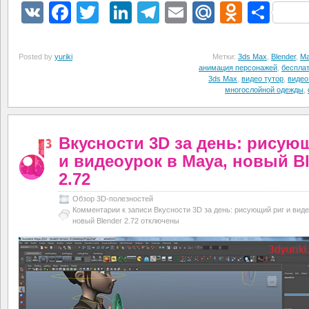
VK
Facebook
Twitter
LinkedIn
Telegram
Email
Mail.Ru
Odnokl
Отп
Posted by
yuriki
Метки:
3ds Max
,
Blender
,
Ma
анимация персонажей
,
беспла
3ds Max
,
видео тутор
,
видео
многослойной одежды
,
Вкусности 3D за день: рисую
и видеоурок в Maya, новый B
2.72
Обзор 3D-полезностей
Комментарии
к записи Вкусности 3D за день: рисующий риг и виде
новый Blender 2.72
отключены