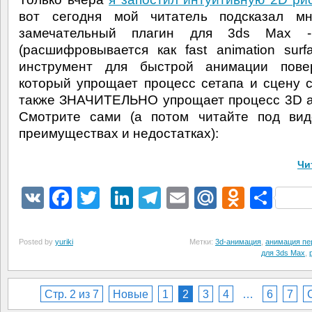
вот сегодня мой читатель подсказал м
замечательный плагин для 3ds Max - 
(расшифровывается как fast animation surfa
инструмент для быстрой анимации повер
который упрощает процесс сетапа и сцену 
также ЗНАЧИТЕЛЬНО упрощает процесс 3D 
Смотрите сами (а потом читайте под вид
преимуществах и недостатках):
Чи
VK
Facebook
Twitter
LinkedIn
Telegram
Email
Mail.Ru
Odnokl
Отп
Posted by
yuriki
Метки:
3d-анимация
,
анимация пе
для 3ds Max
,
Стр. 2 из 7
Новые
1
2
3
4
…
6
7