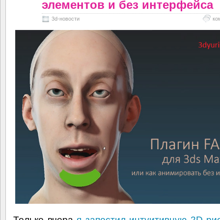
элементов и без интерфейса
3d-новости
ко
Только вчера
я запостил интуитивную 2D ри