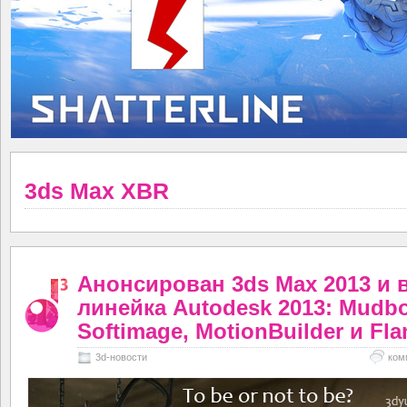
3ds Max XBR
Анонсирован 3ds Max 2013 и 
линейка Autodesk 2013: Mudbo
Softimage, MotionBuilder и Fl
3d-новости
ком