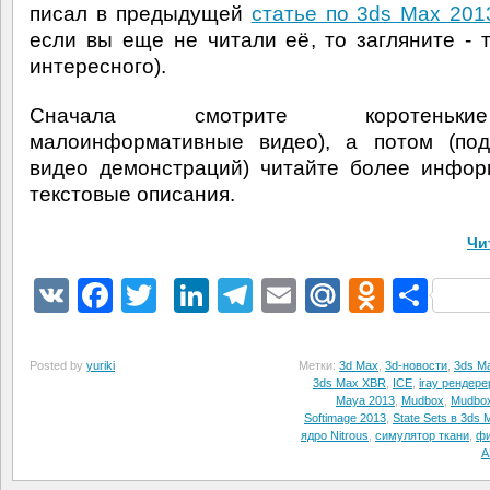
писал в предыдущей
статье по 3ds Max 201
если вы еще не читали её, то загляните - 
интересного).
Сначала смотрите коротень
малоинформативные видео), а потом (под
видео демонстраций) читайте более инфо
текстовые описания.
Чи
VK
Facebook
Twitter
LinkedIn
Telegram
Email
Mail.Ru
Odnokl
Отп
Posted by
yuriki
Метки:
3d Max
,
3d-новости
,
3ds M
3ds Max XBR
,
ICE
,
iray рендере
Maya 2013
,
Mudbox
,
Mudbox
Softimage 2013
,
State Sets в 3ds 
ядро Nitrous
,
симулятор ткани
,
фи
A