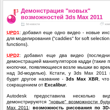
Демонстрация "новых"
возможностей 3ds Max 2011
3d-новости
ком
UPD
1
: добавил еще одно видео - новые ин
для моделирования ("caddies" for soft selection
functions).
UPD
2
: добавил еще два видео (последни
демонстрацией манипуляторов кадди (такие п
кнопочки, появляющиеся возле мышки во вре
над 3d-моделью). Кстати, у 3ds Max 2011
будет другое название -
3ds Max XBR
, чт
сокращением от
Excalibur
.
Autodesk предоставила несколько ви
демонстрируются
"новые" возможности буд
Max 2011
:
возможность рисования по 3D