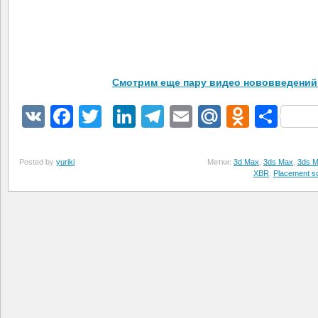
Смотрим еще пару видео нововведений 
VK
Facebook
Twitter
LinkedIn
Telegram
Email
Mail.Ru
Odnokl
Отп
Posted by
yuriki
Метки:
3d Max
,
3ds Max
,
3ds M
XBR
,
Placement sc