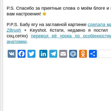
P.S. Спасибо за приятные слова о моём блоге и
вам настроения!
P.P.S. Бабу ягу на заглавной картинке
сделала м
ZBrush
+ Keyshot. Кстати, недавно я постил 
соц.сетях)
перевод её урока по особенностя
анатомии
.
VK
Facebook
Twitter
LinkedIn
Telegram
Email
Mail.Ru
Odnokl
Отп