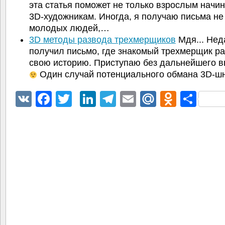
эта статья поможет не только взрослым нач
3D-художникам. Иногда, я получаю письма не 
молодых людей,…
3D методы развода трехмерщиков
Мдя... Нед
получил письмо, где знакомый трехмерщик ра
свою историю. Приступаю без дальнейшего 
Один случай потенциального обмана 3D-
VK
Facebook
Twitter
LinkedIn
Telegram
Email
Mail.Ru
Odnokl
Отп