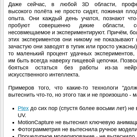
Даже сейчас, в любой 3D области, профе
высокого полёта не просто сидят, пожиная пл
опыта. Они каждый день учатся, познают что-
пробуют совершенно дикие области, с
несовмещаемое и экспериментируют. Причём, б
этих экспериментов они никому не показывают 
зачастую они заводят в тупик или просто ужасны),
то маленький процент удачных экспериментов,
им быть всегда наверху пищевой цепочки. Позво
бояться остаться без работы из-за нейр
искусственного интеллекта.
Примеров того, что какие-то технологи "дол
вытеснить что-то, но этого так и не произошло - м
Ptex
до сих пор (спустя более восьми лет) не
UV.
MotionCapture не вытеснил ключевую анимац
Фотограмметрия не вытеснила ручное модел
Процедурное моделирование - не вытеснило