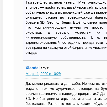
Там всё блестит, переливается. Мне только одно
в голову — графических дизайнеров сейчас разв
собак нерезаных и их продукцией уже швыряют
охапками, утопая во всевозможном фантас
бреде в 3D. Это пол беды. Ещё половина кроет
что компании-игроделу нужны не просто 
рисульки, а всецело «съесть» их
интеллектуальную собственность. Т. е. 
зарегистрированный сотрудник, юридически 
все права на каракули этой фирме, а не «васян»
откуда.
Xiandai
says:
Март 11, 2020 в 10:29
Да, можно рисовать и для себя. Но чем вы от
тогда от тех же художников, стоящих на бу
своими картинами, в надежде продать их? Да.
3D. Но без движка игры все эти фантазмы а
бестолковы. Разве что комнаты каким-нибудь 