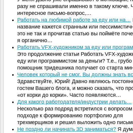
разу не спрашивали именно в такому ключе. 
интересное письмо-вопрос,…
Работать на любимой работе за еду или на…
название кажется странным или пессимистич
это не так и прочитав статью вы поймёте поче
я органично…
Работать VFX-художником за еду или прогр
Это продолжение статьи Работать VFX-худож
еду или программистом за деньги? Т.е., грубо
помощник тридешника получает со старта м
Человек который не смог. Вы должны знать 
Здравствуйте, Юрий! Давно являюсь постоя
гостем Вашего блога, и можно сказать, что пр
«от корки до корки». Часто появляются…
Для какого работодателя/индустрии делать…
Несколько раз подряд встретился с вопросом
подходе к формированию портфолио для
трехмерщиков и решил выложить одно письм
Не поздно ли начинать 3D заниматься?
Я дум