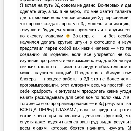
Я встал на путь 3Д совсем не давно. Во-первых я да
сделать игру, а т.к. я не верю, что мне хватит талант
для отрисовки всех кадров анимаций 2д персонажей, 
что проще создать простую 3д модель и анимацию,
тому-же в будущем можно применить и к другим с
по скелету моделям
Во-вторых — я без особы
научился делать крутые штуки в фотошопе и изу
представил перед собой как некий челенж — что та
созданию 3д моделей, если всё упирается не бо
изучение программы и её возможностей, для 3д не ну
никаких талантов — имеется ввиду в обязательном п
может научится каждый. Продолжая любимую тему
блогера — процесс работы в 3Д это не более чем 
программировании, этот алгоритм весьма простой, ес
себе храбрость и энтузиазм преодолеть какие угодн
начать раскладывать для себя все по полочкам. И в 
того же самого программирования — в 3Д результат в
ВСЕГДА ПЕРЕД ГЛАЗАМИ, вам не придется тратить
сотни часов при написании десятков функций, ч
спустя даже недели наконец ваш труд выдал результа
всем людям, которые боятся начинать изучать 3