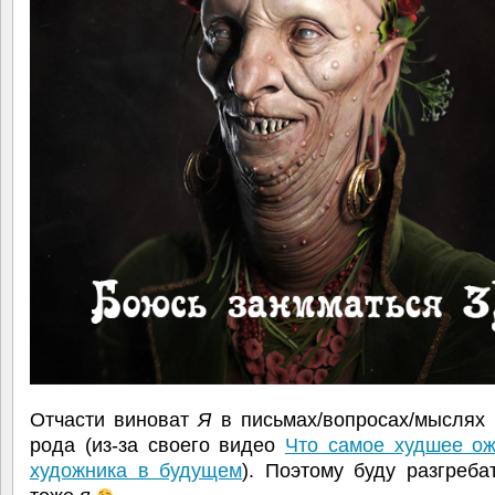
Отчасти виноват
Я
в письмах/вопросах/мыслях 
рода (из-за своего видео
Что самое худшее ож
художника в будущем
). Поэтому буду разгреба