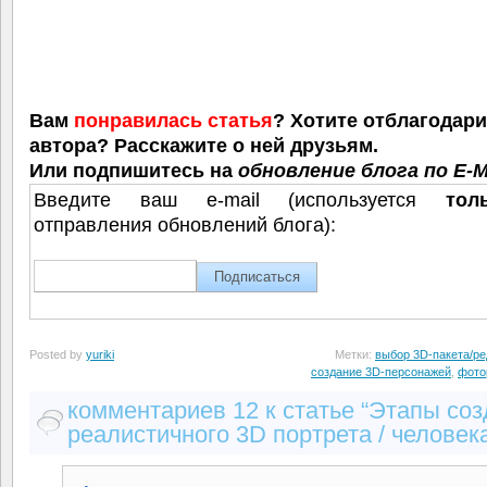
Вам
понравилась статья
? Хотите отблагодар
автора? Расскажите о ней друзьям.
Или подпишитесь на
обновление блога по E-M
Введите ваш e-mail (используется
тол
отправления обновлений блога):
Posted by
yuriki
Метки:
выбор 3D-пакета/ре
создание 3D-персонажей
,
фото
комментариев 12 к статье “Этапы со
реалистичного 3D портрета / человек