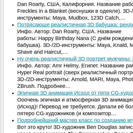
Dan Roarty, США, Калифорния. Название раб
Freckles in a Blanket (веснушки в одеяле). 3D-
инструменты: Maya, Mudbox, 123D Catch,…
Потрясающе реалистичная 3D бабушка: ренд
Инфо. Автор: Dan Roarty, США. Название
работы: Happy Birthday Nana (С днём рожден
бабушка). 3D-/2D-инструменты: Maya, Knald, 
Shave and Haircut,…
Ну очень реалистичный 3D портрет мужчины
Инфо. Автор: Amr Helmy, Египет. Название ра
Hyper Real portrait (сверх реалистичный портр
3D-/2D-инструменты: Arnold, MARI, Maya, Pho
ZBrush. Подробнее…
Эпичная 3D анимация Исход от пяти CG-худо
Ооочень эпичная и атмосферная 3D анимация
(Исход)! Перевод не требуется. Делали её бо
пятеро CG-художников (и композитор…
Подробнейшний мастер класс по созданию и
Вот это круто! 3D-художник Ben Douglas запи