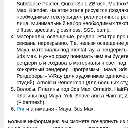
Substance Painter, Quixel Suit, ZBrush, Mudbox
Max, Blender. На этом этапе рисуются (создаю
необходимые текстуры для реалистичного ре
лица. Минимальный набор необходимых текст
diffuse, specular, glossiness, SSS, bump.
Материалы, освещение, рендер. Эти три про
связаны неразрывно. Т.е. нельзя освещение 
Maya, материалы под mental ray, а рендерить
3ds Max. Нужно сразу понимать чем вы будет
рендерить и создавать материалы и свет под
конкретный рендерер. Программы - Maya, 3ds
Рендереры - V-Ray (для художников одиночек
студий), Arnold и Renderman (для больших сту
Волосы. Плагины под 3ds Max: Ornatrix, HairF
плагины под Maya: Yeti, Shave and a Haircut; 
(Fibermesh).
Риг
и анимация - Maya, 3ds Max.
Больше информацию вы сможете почерпнуть из с