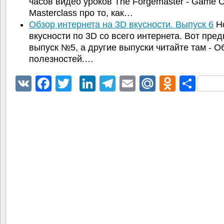
часов видео уроков The Forgemaster - Game C
Masterclass про то, как…
Обзор интернета на 3D вкусности. Выпуск 6
Н
вкусности по 3D со всего интернета. Вот пр
выпуск №5, а другие выпуски читайте там - О
полезностей.…
VK
Facebook
Twitter
LinkedIn
Telegram
Email
Mail.Ru
Odnokl
Отп