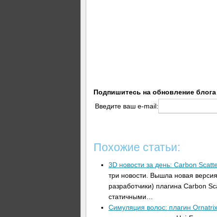
Подпишитесь на обновление блога
Введите ваш e-mail:
Похожие статьи:
3D новости за день: Carbon Scat
три новости. Вышла новая версия
разработчики) плагина Carbon Sc
статичными…
Симуляция волос: плагин Ornatri