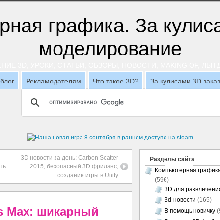
НИЕ 3D, УРОКИ, СТАТЬИ, ОБЗОРЫ, НОВОСТИ, MAKING OF, ЛЫ
блог
Рекламодателям
Что такое 3D?
За кулисами 3D зака
3D новости за день: Carbon Scatter
Разделы сайта
ть
2015, безопасный 3D фриланс,
Компьютерная график
создание игры в Unity
(596)
3D для развлечени
3d-новости
(165)
ds Max: шикарный
В помощь новичку
(