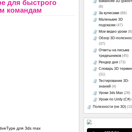
pe для быстрого
Вакансии 3D (работ
(6)
ым командам
За кулисами
(66)
Маленькие 3D
подсказки
(47)
Мои видео уроки
(8
Обзор 3D-полезно
(37)
Ответы на письма
тридешников
(45)
Рендер дня
(73)
Словарь 3D термин
(31)
Тестирование 3D-
знаний
(4)
Уроки 3ds Max
(28)
Уроки по Unity (C#)
Полезности (не 3D)
(10