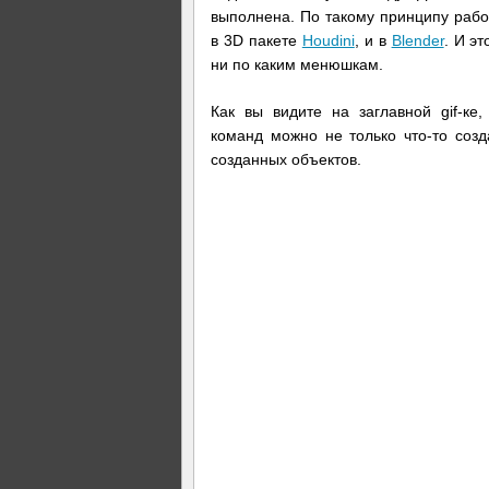
выполнена. По такому принципу рабо
в 3D пакете
Houdini
, и в
Blender
. И э
ни по каким менюшкам.
Как вы видите на заглавной gif-ке
команд можно не только что-то созд
созданных объектов.