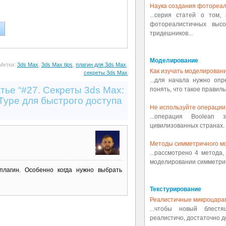
Наука создания фотореал
...серия статей о том,
фотореалистичных выс
тридешников...
Моделирование
Метки:
3ds Max
,
3ds Max tips
,
плагин для 3ds Max
,
Как изучать моделировани
секреты 3ds Max
...для начала нужно оп
тье “#27. Секреты 3ds Max:
понять, что такое правиль
Type для быстрого доступа
Не используйте операции 
...операция Boolean
цивилизованных странах. 
Методы симметричного м
...рассмотрено 4 метода
моделировании симметрич
плагин. Особенно когда нужно выбрать
Текстурирование
Реалистичные микроцара
...чтобы новый блест
реалистичо, достаточно д