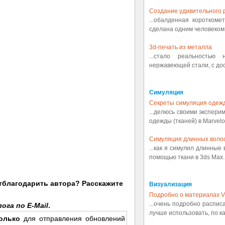
Создание удивительного р
...обалденная коротком
сделана одним человеком.
3d-печать из металла
...стало реальностью
нержавеющей стали, с дост
Симуляция
Секреты симуляция одеж
...делюсь своими экспери
одежды (тканей) в Marvelou
Симуляция длинных воло
...как я симулил длинные
помощью ткани в 3ds Max..
отблагодарить автора? Расскажите
Визуализация
Подробно о материалах V
...очень подробно распис
ога по E-Mail
.
лучше использовать, по ка
олько
для отправления обновлений