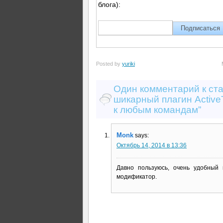
блога):
Posted by
yuriki
Один комментарий к ста
шикарный плагин Active
к любым командам”
Monk
says:
Октябрь 14, 2014 в 13:36
Давно пользуюсь, очень удобный 
модификатор.