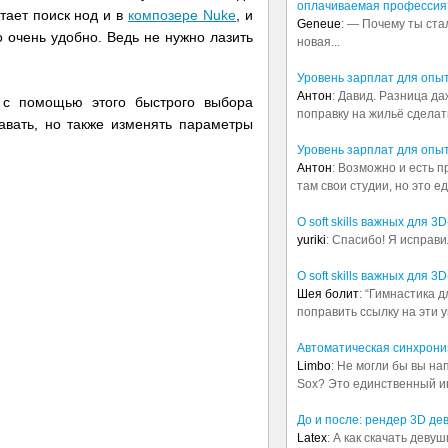
оплачиваемая профессия
тает поиск нод и в
композере Nuke
, и
Geneue
: — Почему ты ста
то очень удобно. Ведь не нужно лазить
новая...
Уровень зарплат для опы
Антон
: Давид. Разница д
, с помощью этого быстрого выбора
поправку на жильё сделать.
авать, но также изменять параметры
Уровень зарплат для опы
Антон
: Возможно и есть 
там свои студии, но это е
О soft skills важных для 
yuriki
: Спасибо! Я исправи
О soft skills важных для 
Шея болит
: “Гимнастика 
поправить ссылку на эти у
Автоматическая синхрониз
Limbo
: Не могли бы вы н
Sox? Это единственный ин
До и после: рендер 3D де
Latex
: А как скачать деву