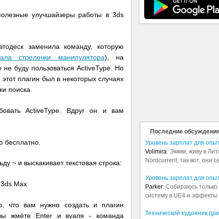
олезные улучшайзеры работы в 3ds
тодеск заменила команду, которую
тала стрелочки манипулятора
), на
е не буду пользоваться ActiveType. Но
 этот плагин был в некоторых случаях
ки поиска.
овать ActiveType. Вдруг он и вам
Последние обсуждени
 бесплатно.
Уровень зарплат для опы
Volimira
: Эммм, живу в Лит
Nordcurrent, так вот, они 
ду ~ и выскакивает текстовая строка:
Уровень зарплат для опы
Parker
: Собираюсь только 
систему в UE4 и эффекты в
о, что вам нужно создать и плагин
Технический художник (ga
вы жмёте Enter и вуаля - команда