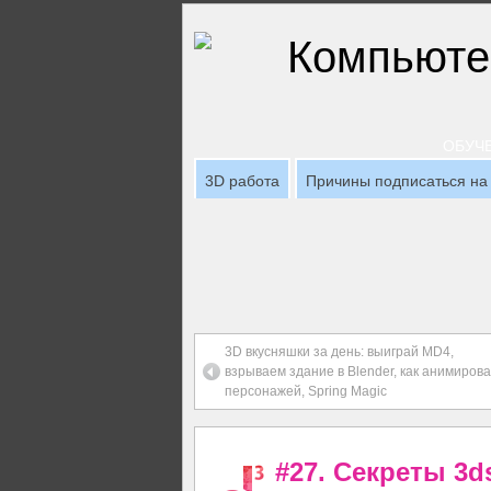
ОБУЧЕ
3D работа
Причины подписаться на 
3D вкусняшки за день: выиграй MD4,
взрываем здание в Blender, как анимирова
персонажей, Spring Magic
#27. Секреты 3