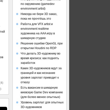
а)
по окружению (gamedev
environment artist)
Никогда не бери 3D заказ,
пока не прочтёшь это
Работа для VFX artist и
)
environment realtime
стей
художника на AAA игру в
шикарную студию
Решение ошибки OpenGL при
открытии Houdini по RDP
Что делать 3D-художнику во
ов
время кризиса: как поднять
заработок
Каких 3D-художников ждут за
границей и как незнание
уровня зарплат приводит к
отказу
(4)
Есть вакансии в шикарную
)
киевскую Game Dev компанию
(для более-менее опытных)
Уровень зарплат для опытных
3D-художников