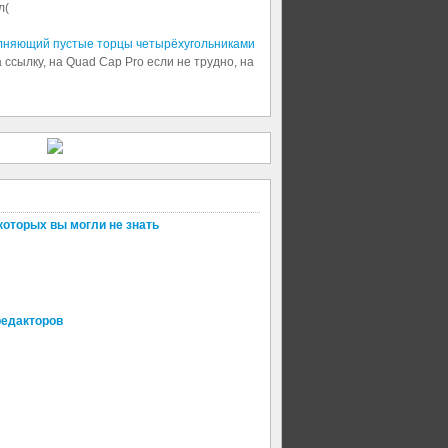
л(
олняющий пустые торцы четырёхугольниками
 ссылку, на Quad Cap Pro если не трудно, на
которых вы могли не знать
редакторов