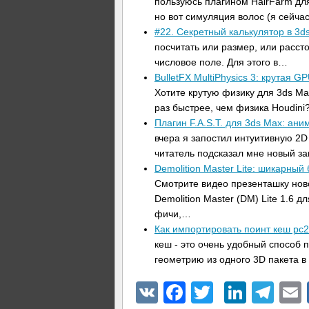
пользуюсь плагином HairFarm дл
но вот симуляция волос (я сейч
#22. Секретный калькулятор в 3d
посчитать или размер, или рассто
числовое поле. Для этого в…
BulletFX MultiPhysics 3: крутая 
Хотите крутую физику для 3ds Ma
раз быстрее, чем физика Houdini
Плагин F.A.S.T. для 3ds Max: ан
вчера я запостил интуитивную 2D 
читатель подсказал мне новый з
Demolition Master Lite: шикарны
Смотрите видео презенташку нов
Demolition Master (DM) Lite 1.6 
фичи,…
Как импортировать поинт кеш pc
кеш - это очень удобный способ
геометрию из одного 3D пакета в
VK
Facebook
Twitter
Linke
Tel