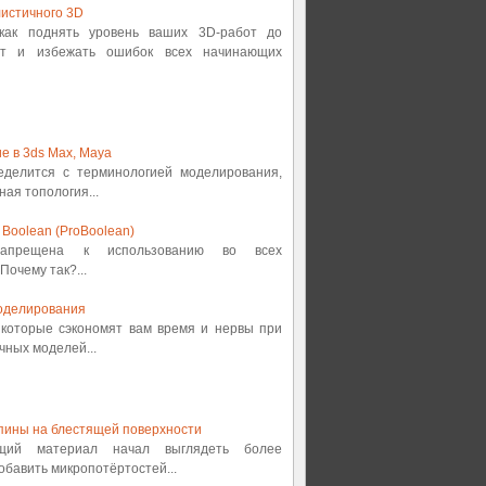
истичного 3D
 как поднять уровень ваших 3D-работ до
от и избежать ошибок всех начинающих
е в 3ds Max, Maya
ределится с терминологией моделирования,
ная топология...
Boolean (ProBoolean)
 запрещена к использованию во всех
Почему так?...
оделирования
, которые сэкономят вам время и нервы при
ных моделей...
пины на блестящей поверхности
ящий материал начал выглядеть более
обавить микропотёртостей...