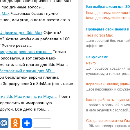
я моделирования причёсок в 3ds Max,
ас про длинные волосы…
Как выбрать комп для 3D
Комп для симуляции част
s Max
Частенько бывает нужно
Комп для симуляции ткан
яние, или угол, а потом ввести его в
Проверьте свои знания и
GPU физика для 3ds Max
Офигеть!
Тест по 3ds Max
x? Хотите чтобы она работала в 100
...интересный бесплатный
? Хотите резать…
эффектом...
имируем персонажа как на…
Только
За кулисами
рисовалку, а вот сегодня мой
Ранго
амечательный плагин для 3ds Max…
...о процессе создания 
й бесплатный плагин для 3D…
пушистому, а только грязь
ой бесплатной версии плагина
для 3d разрушений в 3dsMax (есть такие
Коралина (Coraline) удив
...все персонажи и окруж
2 из 3ds Max или mc из Maya…
Поинт
Каково работать на украин
 переносить анимированную
...работа в большой аним
 другой. Всё дело в том,…
в него окунулся с головой..
dIn
egram
Email
Mail.Ru
Odnoklassniki
Отправить
Создание синематика Wrath
...Blizzard всегда поражал