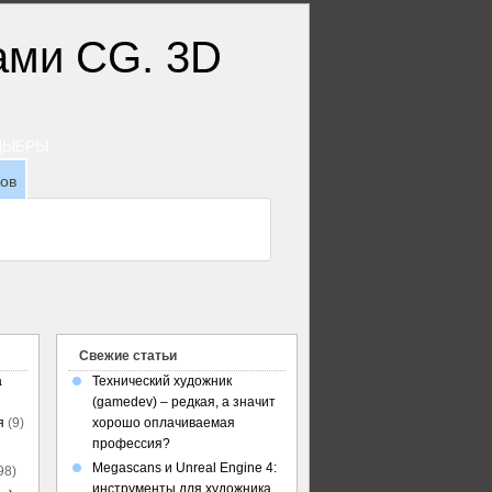
ТДЫБРЫ
зов
Свежие статьи
а
Технический художник
(gamedev) – редкая, а значит
я
(9)
хорошо оплачиваемая
профессия?
Megascans и Unreal Engine 4:
98)
инструменты для художника