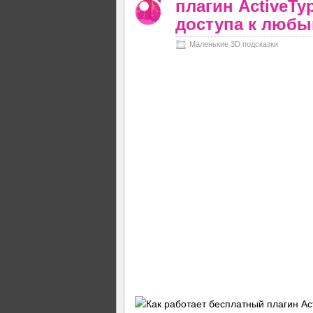
плагин ActiveTy
доступа к люб
Маленькие 3D подсказки