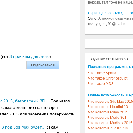
версия, там тоже не наше
Скрипт для 3ds Max, зап
Sting
: А можно пожалуйста
почту Igorlg91@mail.ru
(вот
3 причины для этого
).
Лучшие статьи по 3D
Полезные программы, о 
Что такое Sparta
Что такое Chronosculpt
Что такое MD3
Новые возможности 3D-
ter 2015, безопасный 3D…
Под катом
Что нового в 3ds Max 2015
Что нового в Houdini 13
 самого мощного (так говорят
Что нового в Maya 2015
atter 2015 для заселения поверхности
Что нового в Modo 801
Что нового в Mudbox 2015
x 3 под 3ds Max будет…
Я сам
Что нового в ZBrush 4R6