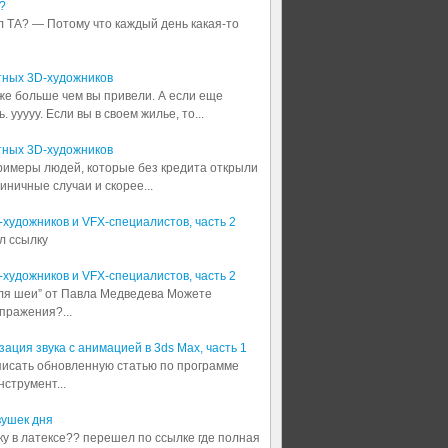
?
л ТА? — Потому что каждый день какая-то
тных 3D-художников
аже больше чем вы привели. А если еще
 ууууу. Если вы в своем жилье, то...
тных 3D-художников
примеры людей, которые без кредита открыли
диничные случаи и скорее...
3D-художников и VFX-специалистов, часть 2
л ссылку
3D-художников и VFX-специалистов, часть 2
для шеи” от Павла Медведева Можете
пражения?...
ация звука с анимацией в 3ds Max, часть 1
аписать обновленную статью по программе
струмент...
вушек дня
шку в латексе?? перешел по ссылке где полная