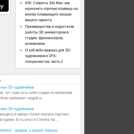
#30. Секреты 3ds Max: как
назначить горячую клавишу на
кнопку плавающего окошка
вашего скрипта
Преимущества и недостатки
работы 3D аниматором в
студии, фрилансером,
кочевником
О soft skills важных для 3D-
художников и VFX-
специалистов, часть 2
я
тных 3D-художников
ве, тут тоже есть гейм студия по мобилкам
сейчас набирают людей и...
тных 3D-художников
входить в сферу. Начал изучать партикл
 гудини. Есть опыт в Cinema 4d....
medev) – редкая, а значит хорошо