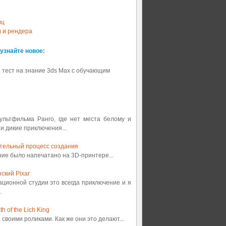
иц
и и рендера
 узнайте новое:
 тест на знание 3ds Max с обучающим
мультфильма Ранго, где нет места белому и
 и дикие приключения...
ительный процесс создания
ение было напечатано на 3D-принтере...
ский Pixar
ационной студии это всегда приключение и я
.
 of the Lich King
а своими роликами. Как же они это делают...