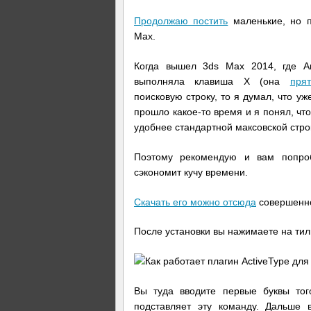
Продолжаю постить
маленькие, но п
Max.
Когда вышел 3ds Max 2014, где Ав
выполняла клавиша X (она
пря
поисковую строку, то я думал, что уж
прошло какое-то время и я понял, что
удобнее стандартной максовской стро
Поэтому рекомендую и вам попроб
сэкономит кучу времени.
Скачать его можно отсюда
совершенно
После установки вы нажимаете на тиль
Вы туда вводите первые буквы тог
подставляет эту команду. Дальше 