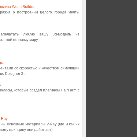
олика World Builder
етражка о построении целого города мечты
..
 напечатать любую вашу 3d-модель из
авкой по всему миру...
ды
ментами со скоростью и качеством симуляции
s Designer 3...
с
 волосы, которые создал плагином HairFarm с
.
-Ray
аны основные материалы V-Ray (где и как их
кому принципу они работают)...