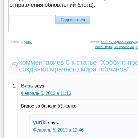
отправления обновлений блога):
Posted by
yuriki
Метки:
48 FPS кадров в секунд
Weta Digital
,
за кулисами
,
п
комментариев 5 к статье “Хоббит: пр
создания мрачного мира гоблинов”
Вязь
says:
Февраль 5, 2013 в 11:13
Видос за банели ((( жалко
yuriki
says:
Февраль 5, 2013 в 12:46