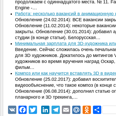
продолжаем с одиннадцатого места. № 11. Fa
Engine -…
Работа: несколько вакансий в анимационную
Обновление (24.02.2014): ВСЕ вакансии закр
Обновление (11.02.2014): некоторые ваканси
закрыты. Обновление (30.01.2014): добавил 
студии (в конце статьи). Белорусская…
Минимальная зарплата для 3D-художника и
Введение. Сейчас сложилась очень печальна
для 3D художников. Докатилось до митингов 
художников во время вручения наград Оскар,
фильм…
Композ или как научится вставлять 3D в виде
Обновление (25.02.2017): добавил восхитите
видеообъяснение, что такое композ (в конце с
Обновление (06.08.2014): дополнил статью о
планарного и 3D трекинга,…
VK
Facebook
Twitter
LinkedIn
Telegram
Email
Mail.Ru
Odnokl
Отп