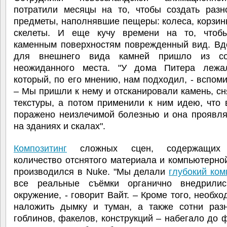
потратили месяцы на то, чтобы создать разн
предметы, наполнявшие пещеры: колеса, корзин
скелеты. И еще кучу времени на то, чтоб
каменным поверхностям поврежденный вид. Вд
для внешнего вида камней пришло из со
неожиданного места. "У дома Питера лежа
который, по его мнению, нам подходил, - вспоми
– Мы пришли к нему и отсканировали камень, сн
текстуры, а потом применили к ним идею, что 
поражено неизлечимой болезнью и она проявля
на зданиях и скалах".
Композитинг
сложных сцен, содержащих 
количество отснятого материала и компьютерно
производился в Nuke. "Мы делали
глубокий ком
все реальные съёмки органично внедрили
окружение, - говорит Вайт. – Кроме того, необх
наложить дымку и туман, а также сотни раз
гоблинов, факелов, конструкций – набегало до 