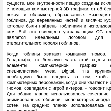
существ. Все внутренности пещер созданы иск
с помощью компьютерной 3D графики: от обтёс
вокруг и обломков, образованных жизнедеят
гоблинов, до деревянных частей и висячих кус
которые были найдены гоблинами и использов
сям. Всё это освещено устрашающим CG п
является идеальным логовом для и
отвратительного Короля Гоблинов.
Когда гоблины хватают компанию гномов,
Гендальфа, то большую часть этой сцены с
элементы компьютерной графики, со
специалистами Weta Digital. "На крупно
необходимо было следить за тем, чтобы 
компьютерных персонажей, когда они хватают и
гномов, совпадали с игрой актеров, - говорит Кр
Для общих планов использовалось сочетани
анимированных гоблинов, число которых иногда
сотен. На средних планах использовалась к
двух приемов".