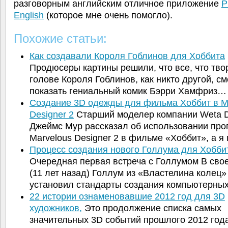
разговорным английским отличное приложение
P
English
(которое мне очень помогло).
Похожие статьи:
Как создавали Короля Гоблинов для Хоббита
Продюсеры картины решили, что все, что тво
голове Короля Гоблинов, как никто другой, с
показать гениальный комик Бэрри Хамфриз…
Создание 3D одежды для фильма Хоббит в M
Designer 2
Старший моделер компании Weta Di
Джеймс Мур рассказал об использовании пр
Marvelous Designer 2 в фильме «Хоббит», а 
Процесс создания нового Голлума для Хобби
Очередная первая встреча с Голлумом В сво
(11 лет назад) Голлум из «Властелина колец»
установил стандарты создания компьютерны
22 истории ознаменовавшие 2012 год для 3D
художников,
Это продолжение списка самых
значительных 3D событий прошлого 2012 года