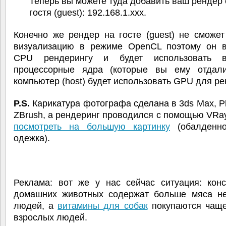
Теперь вы можете туда добавить ваш рендер 
гостя (guest): 192.168.1.xxx.
Конечно же рендер на госте (guest) не сможет
визуализацию в режиме OpenCL поэтому он в
CPU рендерингу и будет использовать 
процессорные ядра (которые вы ему отдал
компьютер (host) будет использовать GPU для ре
P.S.
Карикатура фотографа сделана в 3ds Max, P
ZBrush, а рендеринг проводился с помощью VRa
посмотреть на большую картинку
(обалденно
одежка).
Реклама: вот же у нас сейчас ситуация: кон
домашних животных содержат больше мяса н
людей, а
витамины для собак
покупаются чаще
взрослых людей.