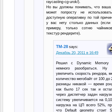
raycasting-cg-urok/).
Но вы должны понимать, что ваша
может попросту не использоват
доступную оперативку по той причин
у вас нету столько данных (если
примеру, только сотню чайнико
текстур рендерите).
TM-28
says:
Декабрь 20, 2011 в 16:49
Решил с Dynamic Memory L
немного разобраться. Ну 
увеличить скорость рендора, 
количество мегобайт от 100 до 
разницы никакой — время рэн
как было 17 сек так и остал
через диспетчер задач нагруз
систему увеличивается на 0,1
нагрузка на ЦП всего 52%, пр
что Default geonetry стоит St