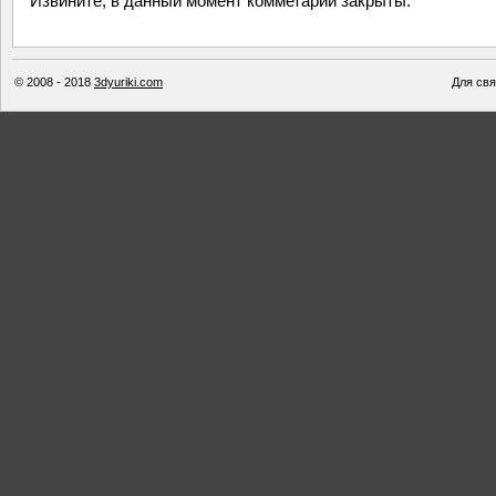
Извините, в данный момент комметарии закрыты.
© 2008 - 2018
3dyuriki.com
Для свя