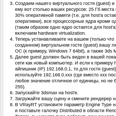
Создаем нашего виртуального гостя (guest) и
ему вот столько ваших ресурсов: 25 Гб места 
30% оперативной памяти (т.е. для host'а оста
оперативки), все процессорные ядра кроме о
(таким образом одно ядро остается для host'а
включаем hardware virtualization.
Теперь устанавливаете на вашем (только что
созданном) виртуальном госте (guest) вашу 
ОС (к примеру, Windows 7 64bit), а также 3ds M
Далее guest должен быть виден в вашей лок
сети как новый компьютер. И если к примеру 
айпишник (IP) 192.168.0.1, то для гостя (guest
используйте 192.168.0.xxx (где вместо xxx по
любое значение отличное от единицы, но не
255).
Запускайте 3dsmax на host'е.
Загружайте вашу сцену и смените рендерер 
В VRayRT установите параметр Engine Type 
и поставьте галочку Distributed в области Rend