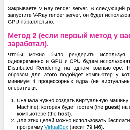
Закрываете V-Ray render server. В следующий р
запустите V-Ray render server, он будет использо
GPU параллельно.
Метод 2 (если первый метод у ва
заработал).
Чтобы можно было рендерить используя 
одновременно и GPU и CPU будем использова
Distributed Rendering на одном компьютере. 
образом для этого подойдет компьютер у кото
минимум 4 процессорных ядра (не виртуальны
оперативки.
Сначала нужно создать виртуальную машину (
Machine), которая будет гостем (the
guest
) на
компьютере (the
host
).
Для этих целей можно использовать бесплат
программу
VirtualBox
(весит 79 Мб).