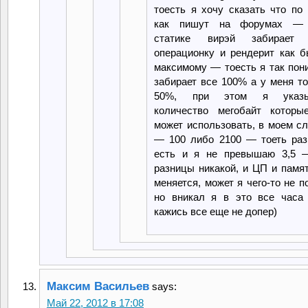
тоесть я хочу сказать что по
как пишут на форумах —
статике вирэй забирает
операционку и рендерит как б
максимому — тоесть я так пон
забирает все 100% а у меня т
50%, при этом я указы
количество мегобайт которы
может использовать, в моем с
— 100 либо 2100 — тоеть раз
есть и я не превышаю 3,5 
разницы никакой, и ЦП и памя
меняется, может я чего-то не п
но вникал я в это все часа 
кажись все еще не допер)
Максим Васильев
says:
Май 22, 2012 в 17:08