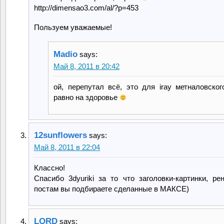
http://dimensao3.com/al/?p=453
Пользуем уважаемые!
Madio
says:
Май 8, 2011 в 20:42
ой, перепутал всё, это для iray метналовског
равно на здоровье
12sunflowers
says:
Май 8, 2011 в 22:04
Классно!
Спасибо 3dyuriki за то что заголовки-картинки, ре
постам вы подбираете сделанные в МАКСЕ)
LORD
says: