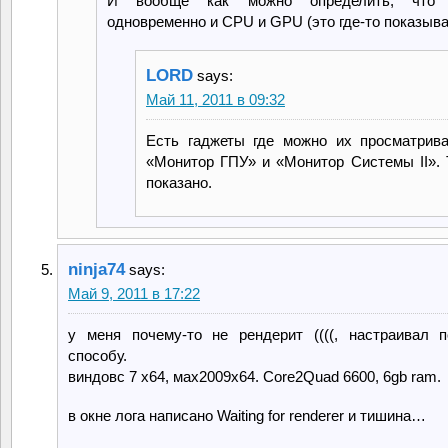
И вообще как можно определить, что 
одновременно и CPU и GPU (это где-то показыва
LORD
says:
Май 11, 2011 в 09:32
Есть гаджеты где можно их просматриват
«Монитор ГПУ» и «Монитор Системы II». 
показано.
ninja74
says:
Май 9, 2011 в 17:22
у меня почему-то не рендерит ((((, настраивал 
способу.
виндовс 7 х64, мах2009х64. Core2Quad 6600, 6gb ram.
в окне лога написано Waiting for renderer и тишина…