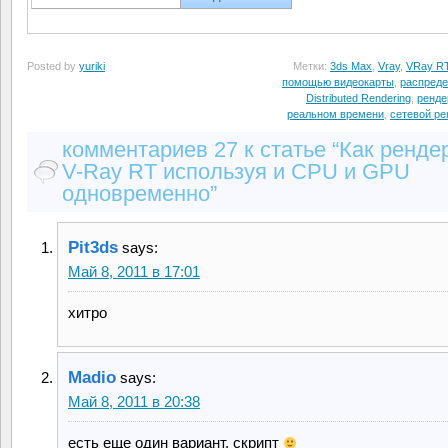
Posted by
yuriki
Метки:
3ds Max
,
Vray
,
VRay R
помощью видеокарты
,
распреде
Distributed Rendering
,
ренде
реальном времени
,
сетевой ре
комментариев 27 к статье “Как ренде
V-Ray RT используя и CPU и GPU
одновременно”
Pit3ds
says:
Май 8, 2011 в 17:01
хитро
Madio
says:
Май 8, 2011 в 20:38
есть еще один вариант, скрипт