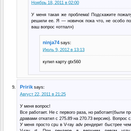
Ноябрь 18, 2011 в 02:00
У меня такая же проблема! Подскажите пожал
решили ее. Я — новичок пока что, не особо по
ваш вопрос «отпал»)
ninja74
says:
Июль 9, 2012 в 13:13
купил карту gtx560
Pririk
says:
Август 22, 2011 в 21:25
У меня вопрос!
Все работает. Не с первого раза, но работает(были 
дравами откатил с 275.89 на 270.73 версию). Вопрос
У меня просто cpu в V-ray adv рендерит быстрее чем
V-ray rt. При рендере в верхнем левом углу