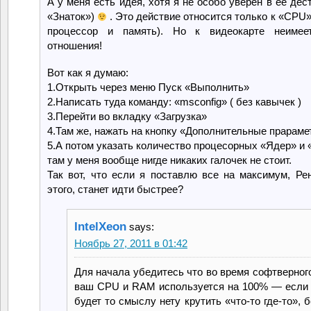
А у меня есть идея, хотя я не особо уверен в её дес
«Знаток»)
. Это действие относится только к «CPU
процессор и память). Но к видеокарте неимеет
отношения!
Вот как я думаю:
1.Открыть через меню Пуск «Выполнить»
2.Написать туда команду: «msconfig» ( без кавычек )
3.Перейти во вкладку «Загрузка»
4.Там же, нажать на кнопку «Дополнительные прарам
5.А потом указать количество процесорных «Ядер» и
там у меня вообще нигде никаких галочек не стоит.
Так вот, что если я поставлю все на максимум, Ре
этого, станет идти быстрее?
IntelXeon
says:
Ноябрь 27, 2011 в 01:42
Для начала убедитесь что во время софтверног
ваш CPU и RAM используется на 100% — если 
будет то смыслу нету крутить «что-то где-то», 