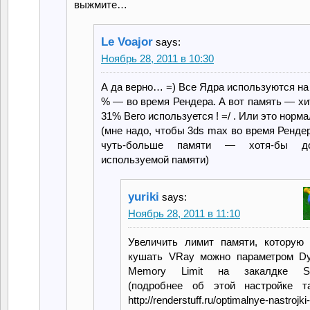
выжмите…
Le Voajor
says:
Ноябрь 28, 2011 в 10:30
А да верно… =) Все Ядра используются на
% — во время Рендера. А вот память — хи
31% Вего используется ! =/ . Или это норма
(мне надо, чтобы 3ds max во время Ренде
чуть-больше памяти — хотя-бы 
используемой памяти)
yuriki
says:
Ноябрь 28, 2011 в 11:10
Увеличить лимит памяти, которую
кушать VRay можно параметром D
Memory Limit на закалдке Set
(подробнее об этой настройке 
http://renderstuff.ru/optimalnye-nastrojki