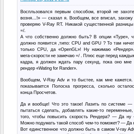
Воспльзовался первым способом, второй не захоте
возня…!» — сказал я. Вообщем, все вписал, захожу 
проверяю V-Ray RT. Никакой существенной разницы
=/.
А что собственно должно быть? В опции «Type», чт
должно появится ,типо: CPU and GPU ? То там ничего
только CPU, да «OpenGL»! Ну нажимаю «Рендер».
мега-скорости не замечаю =/ . Плюс еще перед кажды
кадра, я должен ждать пару секунд, пока оно мне 
рендер «Wating for Rander».
Вообщем, V-Ray Adv и то быстее, как мне кажется
показывается Полоска прогресса, сколько остал
конца Просчетов.
Да и вообще! Что это такое! Лазить по системе — 
пытаться сделать, добавлять какие-то переменные,
того, чтобы повысить скорость Рендера? — Да ну
Можно подумать такой способ чем-то поможет? — Да 
Вот единственное что должно быть в самом V-ray Adv