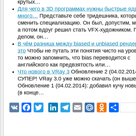
крутых…
Для чего в 3D программах нужны быстрые яд
много…
Представьте себе тридешника, кото
сменить специализацию. Он был, допустим, 
а потом вдруг решил стать VFX-художником.
делом, он…
В чём разница между biased и unbiased ренде
это
Чтобы не путать эти понятия чисто на уро
то можно запомнить, что bias переводится с
английского как предвзятость или…
Что нового в VRay 3
Обновление 2 (04.02.2014
СУПЕР! VRay 3.0 уже можно скачать (он выше
Обновление 1 (04.02.2014): добавил кучу нов
(в конце…
VK
Facebook
Twitter
LinkedIn
Telegram
Email
Mail.Ru
Odnokl
Отп