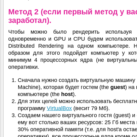
Метод 2 (если первый метод у ва
заработал).
Чтобы можно было рендерить используя 
одновременно и GPU и CPU будем использова
Distributed Rendering на одном компьютере. 
образом для этого подойдет компьютер у кото
минимум 4 процессорных ядра (не виртуальны
оперативки.
Сначала нужно создать виртуальную машину (
Machine), которая будет гостем (the
guest
) на
компьютере (the
host
).
Для этих целей можно использовать бесплат
программу
VirtualBox
(весит 79 Мб).
Создаем нашего виртуального гостя (guest) и
ему вот столько ваших ресурсов: 25 Гб места 
30% оперативной памяти (т.е. для host'а оста
оперативки), все процессорные ядра кроме о