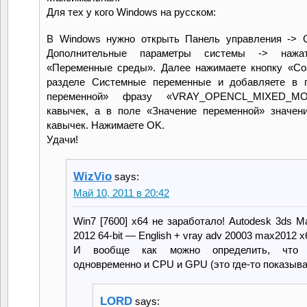
Для тех у кого Windows на русском:
В Windows нужно открыть Панель управления -> 
Дополнительные параметры системы -> нажа
«Переменные среды». Далее нажимаете кнопку «С
разделе Системные переменные и добавляете в 
переменной» фразу «VRAY_OPENCL_MIXED_M
кавычек, а в поле «Значение переменной» значен
кавычек. Нажимаете OK.
Удачи!
WizVio
says:
Май 10, 2011 в 20:42
Win7 [7600] x64 не заработало! Autodesk 3ds M
2012 64-bit — English + vray adv 20003 max2012 x
И вообще как можно определить, что 
одновременно и CPU и GPU (это где-то показыва
LORD
says: