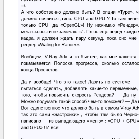
=/.
А что собственно должно быть? В опции «Type», чт
должно появится ,типо: CPU and GPU ? То там ничего
только CPU, да «OpenGL»! Ну нажимаю «Рендер».
мега-скорости не замечаю =/ . Плюс еще перед кажды
кадра, я должен ждать пару секунд, пока оно мне 
рендер «Wating for Rander».
Вообщем, V-Ray Adv и то быстее, как мне кажется
показывается Полоска прогресса, сколько остал
конца Просчетов.
Да и вообще! Что это такое! Лазить по системе — 
пытаться сделать, добавлять какие-то переменные,
того, чтобы повысить скорость Рендера? — Да ну
Можно подумать такой способ чем-то поможет? — Да 
Вот единственное что должно быть в самом V-ray Adv
так это сами «настройки» , Чтобы там было Чёрно
написано — из выпадающего «меню» : «CPU + GPU
and GPU» ! И все!