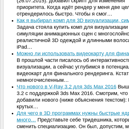
(26.07.2015): добавил скрипт для изменения
приоритета. Когда идёт рендер у меня две це
отрендерилось быстро. Чтобы я смог…
Как я выбирал комп для 3D визуализации, с
Задача стояла купить комп для визуализации
симуляции анимационных сцен с многослойн
реалистичной 3D одеждой и длинными волос
iPad…
Можно ли использовать видеокарту для фин
В прошлой части писалось об интерактивност
визуализации, а сейчас углубимся в потенциа
видеокарт для финального рендеринга. Кстат
немногочисленным…
Что нового в V-Ray 3.2 для 3ds Max 2016
Выше
3.2 с поддержкой 3ds Max 2016. Смотрим, что
добавили нового (ниже объяснения текстом):
крутых…
Для чего в 3D программах нужны быстрые яд
много…
Представьте себе тридешника, кото
сменить специализацию. Он был, допустим, 