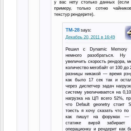
у вас нету столько данных (если
примеру, только сотню чайнико
текстур рендерите).
TM-28
says:
Декабрь 20, 2011 в 16:49
Решил с Dynamic Memory L
немного разобраться. Ну 
увеличить скорость рендора, 
количество мегобайт от 100 до 
разницы никакой — время рэн
как было 17 сек так и остал
через диспетчер задач нагруз
систему увеличивается на 0,1
нагрузка на ЦП всего 52%, пр
что Default geonetry стоит St
тоесть я хочу сказать что по
как пишут на форумах —
статике вирэй забирает
операционку и рендерит как б