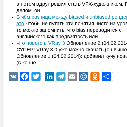
а потом вдруг решил стать VFX-художником.
делом, он…
В чём разница между biased и unbiased ренде
это
Чтобы не путать эти понятия чисто на уро
то можно запомнить, что bias переводится с
английского как предвзятость или…
Что нового в VRay 3
Обновление 2 (04.02.2014
СУПЕР! VRay 3.0 уже можно скачать (он выше
Обновление 1 (04.02.2014): добавил кучу нов
(в конце…
VK
Facebook
Twitter
LinkedIn
Telegram
Email
Mail.Ru
Odnokl
Отп