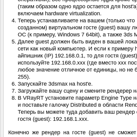
(таким образом одно ядро остается для host'а
включаем hardware virtualization.
Теперь устанавливаете на вашем (только что
созданном) виртуальном госте (guest) вашу 
ОС (к примеру, Windows 7 64bit), а также 3ds M
Далее guest должен быть виден в вашей лок
сети как новый компьютер. И если к примеру 
айпишник (IP) 192.168.0.1, то для гостя (guest
используйте 192.168.0.xxx (где вместо xxx по
любое значение отличное от единицы, но не
255).
Запускайте 3dsmax на host'е.
Загружайте вашу сцену и смените рендерер 
В VRayRT установите параметр Engine Type 
и поставьте галочку Distributed в области Rend
Теперь вы можете туда добавить ваш рендер 
гостя (guest): 192.168.1.xxx.
Конечно же рендер на госте (guest) не сможет