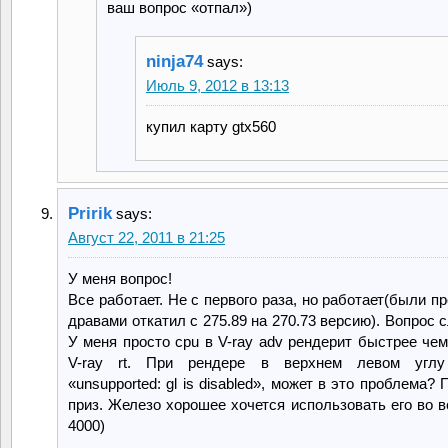
ваш вопрос «отпал»)
ninja74
says:
Июль 9, 2012 в 13:13
купил карту gtx560
Pririk
says:
Август 22, 2011 в 21:25
У меня вопрос!
Все работает. Не с первого раза, но работает(были 
дравами откатил с 275.89 на 270.73 версию). Вопрос
У меня просто cpu в V-ray adv рендерит быстрее чем
V-ray rt. При рендере в верхнем левом углу
«unsupported: gl is disabled», может в это проблема?
приз. Железо хорошее хочется использовать его во в
4000)