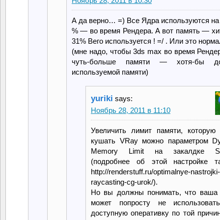
Ноябрь 28, 2011 в 10:30
А да верно… =) Все Ядра используются на
% — во время Рендера. А вот память — хи
31% Вего используется ! =/ . Или это норма
(мне надо, чтобы 3ds max во время Ренде
чуть-больше памяти — хотя-бы 
используемой памяти)
yuriki
says:
Ноябрь 28, 2011 в 11:10
Увеличить лимит памяти, которую
кушать VRay можно параметром D
Memory Limit на закалдке Set
(подробнее об этой настройке 
http://renderstuff.ru/optimalnye-nastrojki
raycasting-cg-urok/).
Но вы должны понимать, что ваша
может попросту не использоват
доступную оперативку по той причин