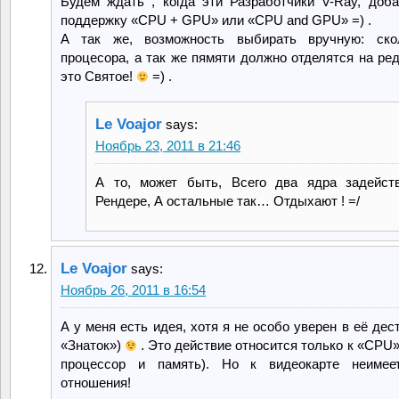
Будем ждать , когда эти Разработчики V-Ray, доба
поддержку «CPU + GPU» или «CPU and GPU» =) .
А так же, возможность выбирать вручную: ско
процесора, а так же пямяти должно отделятся на ре
это Святое!
=) .
Le Voajor
says:
Ноябрь 23, 2011 в 21:46
А то, может быть, Всего два ядра задейст
Рендере, А остальные так… Отдыхают ! =/
Le Voajor
says:
Ноябрь 26, 2011 в 16:54
А у меня есть идея, хотя я не особо уверен в её дес
«Знаток»)
. Это действие относится только к «CPU
процессор и память). Но к видеокарте неимеет
отношения!