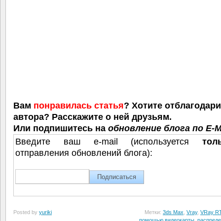
Вам
понравилась статья
? Хотите отблагодар
автора? Расскажите о ней друзьям.
Или подпишитесь на
обновление блога по E-M
Введите ваш e-mail (используется
тол
отправления обновлений блога):
Posted by
yuriki
Метки:
3ds Max
,
Vray
,
VRay R
помощью видеокарты
,
распреде