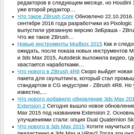
редакторов в следующем месяце, но Houdini 1
уже второй редактор…
Что такое ZBrush Core
Обновлено 22.10.2016.
сентябре 2016 года разработчики из Pixologic
выпустили урезанную версию ЗиБраша - ZBru
Что же такое ZBrush…
Новые инструменты Mudbox 2015
Как и след
ожидать, после показа новых инструментов M
и 3ds Max 2015, Autodesk выложила видео, гд
хвастается наработками…
Что нового в ZBrush 4R8
Скоро выйдет новая
пакета для скульптинга, который стал пром
стандартом в CG индустрии - ZBrush 4R8. Но
известно,…
Что нового добавило обновление 3ds Max 20
Extension 2
Сегодня вышло новое обновление
Max 2015 под названием Extension 2. Основн
улучшениями стали: опция Dual Quaternion Sk
Что нового в 3ds Max 2015
Хотите научиться 
реалистично в 3ds Max и VRay? Тогда эти он