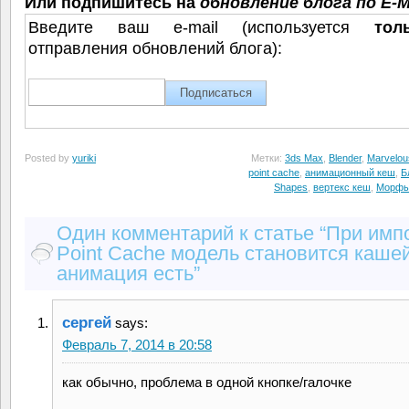
Или подпишитесь на
обновление блога по E-M
Введите ваш e-mail (используется
тол
отправления обновлений блога):
Posted by
yuriki
Метки:
3ds Max
,
Blender
,
Marvelou
point cache
,
анимационный кеш
,
Б
Shapes
,
вертекс кеш
,
Морфы
Один комментарий к статье “При имп
Point Cache модель становится кашей
анимация есть”
сергей
says:
Февраль 7, 2014 в 20:58
как обычно, проблема в одной кнопке/галочке