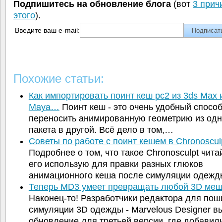
Подпишитесь на обновление блога
(вот
3 прич
этого
).
Введите ваш e-mail:
Похожие статьи:
Как импортировать поинт кеш pc2 из 3ds Max 
Maya…
Поинт кеш - это очень удобный спосо
переносить анимированную геометрию из одн
пакета в другой. Всё дело в том,…
Советы по работе с поинт кешем в Chronoscul
Подробнее о том, что такое Chronosculpt чита
его использую для правки разных глюков
анимационного кеша после симуляции одеж
Теперь MD3 умеет превращать любой 3D ме
Наконец-то! Разработчики редактора для пош
симуляции 3D одежды - Marvelous Designer в
обновление для третьей версии, где добавил