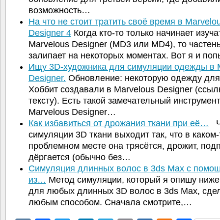
возможность…
На что не стоит тратить своё время в Marvelo
Designer 4
Когда кто-то только начинает изуча
Marvelous Designer (MD3 или MD4), то частен
залипает на некоторых моментах. Вот я и п
Ищу 3D-художника для симуляции одежды в 
Designer.
Обновление: некоторую одежду дл
Хоббит создавали в Marvelous Designer (ссыл
тексту). Есть такой замечательный инструмен
Marvelous Designer…
Как избавиться от дрожания ткани при её…
Ча
симуляции 3D ткани выходит так, что в каком-
проблемном месте она трясётся, дрожит, под
дёргается (обычно без…
Симуляция длинных волос в 3ds Max с помо
из…
Метод симуляции, который я опишу ниже,
для любых длинных 3D волос в 3ds Max, сде
любым способом. Сначала смотрите,…