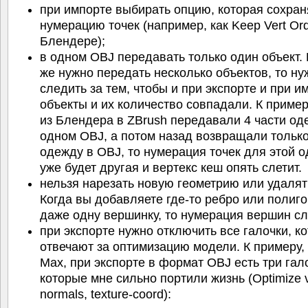
при импорте выбирать опцию, которая сохран
нумерацию точек (например, как Keep Vert Ord
Блендере);
в одном OBJ передавать только один объект.
же нужно передать несколько объектов, то ну
следить за тем, чтобы и при экспорте и при и
объекты и их количество совпадали. К пример
из Блендера в ZBrush передавали 4 части од
одном OBJ, а потом назад возвращали только
одежду в OBJ, то нумерация точек для этой о
уже будет другая и вертекс кеш опять слетит.
нельзя нарезать новую геометрию или удалят
Когда вы добавляете где-то ребро или полиго
даже одну вершинку, то нумерация вершин сл
при экспорте нужно отключить все галочки, к
отвечают за оптимизацию модели. К примеру, 
Max, при экспорте в формат OBJ есть три гал
которые мне сильно портили жизнь (Optimize v
normals, texture-coord):