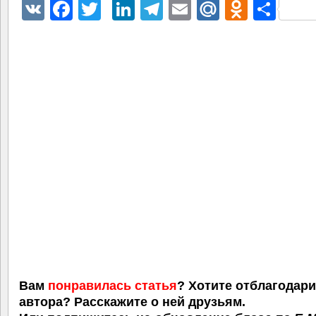
VK
Facebook
Twitter
LinkedIn
Telegram
Email
Mail.Ru
Odnokl
Отп
Вам
понравилась статья
? Хотите отблагодар
автора? Расскажите о ней друзьям.