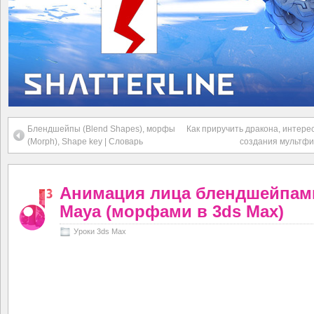
Блендшейпы (Blend Shapes), морфы
Как приручить дракона, интере
(Morph), Shape key | Словарь
создания мультфи
Анимация лица блендшейпам
Maya (морфами в 3ds Max)
Уроки 3ds Max