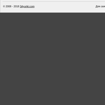
© 2008 - 2018
3dyuriki.com
Для свя