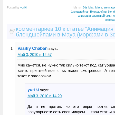
Posted by
yuriki
Метки:
3ds Max
,
Maya
,
анимаци
блендшейпов
,
Блендшейпы Blend
анимация блендшейпами
,
л
морфа
комментариев 10 к статье “Анимация
блендшейпами в Maya (морфами в 3d
Vasiliy Chaban
says:
Май 3, 2010 в 12:57
Мне кажется, не нужно так сильно текст под кат убир
как-то приятней все в rss reader смотрелось. А теп
текст с заголовком.
yuriki
says:
Май 3, 2010 в 14:20
Да я не против, но это меры против сп
популярности есть свои минусы — твои статьи в