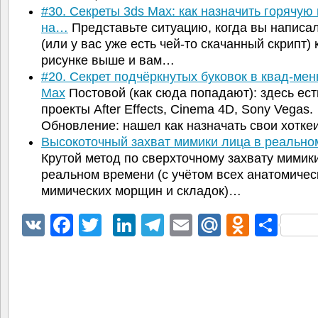
#30. Секреты 3ds Max: как назначить горячую
на…
Представьте ситуацию, когда вы написал
(или у вас уже есть чей-то скачанный скрипт) 
рисунке выше и вам…
#20. Секрет подчёркнутых буковок в квад-мен
Max
Постовой (как сюда попадают): здесь ест
проекты After Effects, Cinema 4D, Sony Vegas.
Обновление: нашел как назначать свои хотк
Высокоточный захват мимики лица в реальн
Крутой метод по сверхточному захвату мимик
реальном времени (с учётом всех анатомичес
мимических морщин и складок)…
VK
Facebook
Twitter
LinkedIn
Telegram
Email
Mail.Ru
Odnokl
Отп