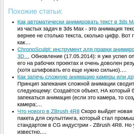
Похожие статьи:
Как автоматически анимировать текст в 3ds M
из частых задач в 3ds Max - это анимация текс
вернее не столько текста, сколько цифр. Вот
как…
ChronoSculpt: инструмент для правки анимир
3D…
Обновление (17.05.2014): я уже успел о
его на рабочих проектах и очень доволен рез
(хотя шлифовать его еще нужно сильно).…
Как запечь сложную анимацию камеры или д
Принцип запекания сложной анимации сводит
следующему: Создаётся объект, НА который 
запекаться анимация (если это камера, то со
камера;…
Что нового в ZBrush 4R8
Скоро выйдет новая
пакета для скульптинга, который стал пром
стандартом в CG индустрии - ZBrush 4R8. Но
известно,…