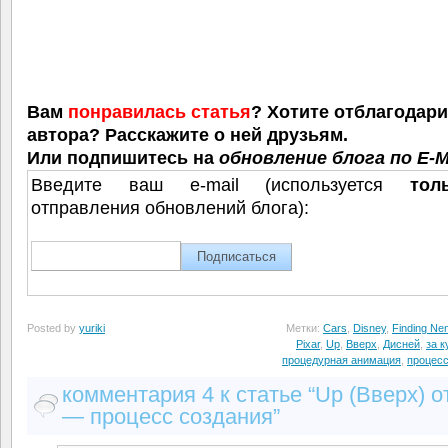
Вам
понравилась статья
? Хотите отблагодар
автора? Расскажите о ней друзьям.
Или подпишитесь на
обновление блога по E-M
Введите ваш e-mail (используется
тол
отправления обновлений блога):
Posted by
yuriki
Метки:
Cars
,
Disney
,
Finding Ne
Pixar
,
Up
,
Вверх
,
Дисней
,
за 
процедурная анимация
,
процесс
комментария 4 к статье “Up (Вверх) от
— процесс создания”