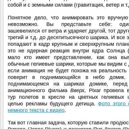
собой и с земными силами (гравитация, ветер и т.д
Понятное дело, что анимировать это вручну
невозможно. Вы представьте себе: од
зашевелился от ветра и ударяет другой, тот друг
третий и т.д. до десятитысячного шарика. И все 
попадают в кадр крупным и сверхкрупным план
это не ядерная реакция внутри ядра Солнца (
мало кто имеет представление, как она выг
обычные гелиевые шарики, которые мы видим с 
если анимация не будет похожа на реальность 
поверит в поднимающийся в небо домик. 
поднимающемся на шариках домике, перед
анимационного фильма
Вверх
, Pixar провела 
тур полетов в кресле на цветных гелиевых 
целью рекламы будущего детища.
Фото этого 
немного текста с видео
.
Так вот главная задача, которую ставили продю