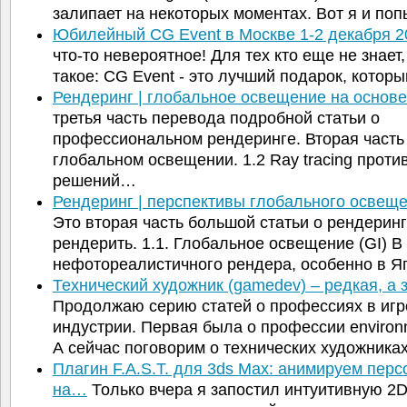
залипает на некоторых моментах. Вот я и п
Юбилейный CG Event в Москве 1-2 декабря 2
что-то невероятное! Для тех кто еще не знает,
такое: CG Event - это лучший подарок, кото
Рендеринг | глобальное освещение на основ
третья часть перевода подробной статьи о
профессиональном рендеринге. Вторая часть
глобальном освещении. 1.2 Ray tracing проти
решений…
Рендеринг | перспективы глобального освещ
Это вторая часть большой статьи о рендеринг
рендерить. 1.1. Глобальное освещение (GI) В
нефотореалистичного рендера, особенно в 
Технический художник (gamedev) – редкая, а
Продолжаю серию статей о профессиях в игр
индустрии. Первая была о профессии environme
А сейчас поговорим о технических художник
Плагин F.A.S.T. для 3ds Max: анимируем перс
на…
Только вчера я запостил интуитивную 2