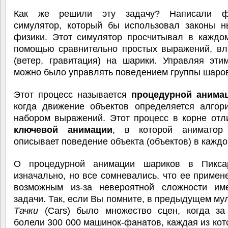
Как же решили эту задачу? Написали фи
симулятор, который бы использовал законы н
физики. Этот симулятор просчитывал в каждом
помощью сравнительно простых выражений, вл
(ветер, гравитация) на шарики. Управляя эти
можно было управлять поведением группы шаро
Этот процесс называется
процедурной анима
когда движение объектов определяется алгор
набором выражений. Этот процесс в корне отл
ключевой анимации
, в которой аниматор
описывает поведение объекта (объектов) в каждо
О процедурной анимации шариков в Пикса
изначально, но все сомневались, что ее примен
возможным из-за невероятной сложности им
задачи. Так, если Вы помните, в предыдущем м
Тачки
(Cars) было множество сцен, когда за
болели 300 000 машинок-фанатов, каждая из ко