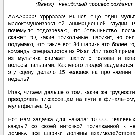
(Вверх) - невидимый процесс создания
ААААаааа! Уррраааа! Вышел еще один муль
малокомунеизвестной анимационной студии P
почему-то подозреваю, что большинство, посм
скажет: "О, какие прикольные шарики", но он
подумают, что такие вот 3d-шарики это более г
команды специалистов из Pixar. Или такой приме
из мультика снимает шапку с головы и взъ
волосы пальцами. Как много людей задумается 
эту сцену делало 15 человек на протяжении 6
недель?
Итак, читаем дальше о том, какие же трудност
преодолеть пиксаровцам на пути к финальному
мультфильма
Up
.
Вот Вам задачка для начала: 10 000 гелиевых
каждый со своей ниточкой привязанной к н
домику, все шарики должны взаимодействов