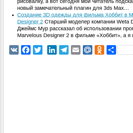
рисовалку, а вот сегодня мой читатель подск
новый замечательный плагин для 3ds Max…
Создание 3D одежды для фильма Хоббит в M
Designer 2
Старший моделер компании Weta Di
Джеймс Мур рассказал об использовании пр
Marvelous Designer 2 в фильме «Хоббит», а 
VK
Facebook
Twitter
LinkedIn
Telegram
Email
Mail.Ru
Odnokl
Отп