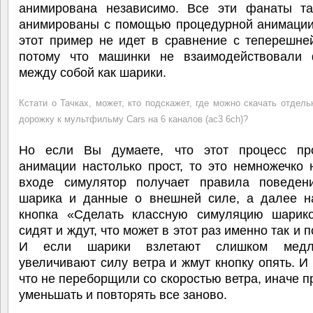
анимирована независимо. Все эти фанаты т
анимированы с помощью процедурной анимации
этот пример не идет в сравнение с теперешне
потому что машинки не взаимодействовали 
между собой как шарики.
Кстати о Тачках, может, кто подскажет, где можно скачать отдел
дорожку к мультфильму Cars на 6 каналов (ac3 6ch)?
Но если Вы думаете, что этот процесс пр
анимации настолько прост, то это немножечко 
входе симулятор получает правила поведен
шарика и данные о внешней силе, а далее н
кнопка «Сделать классную симуляцию шарик
сидят и ждут, что может в этот раз именно так и 
И если шарики взлетают слишком медл
увеличивают силу ветра и жмут кнопку опять. И
что не переборщили со скоростью ветра, иначе п
уменьшать и повторять все заново.