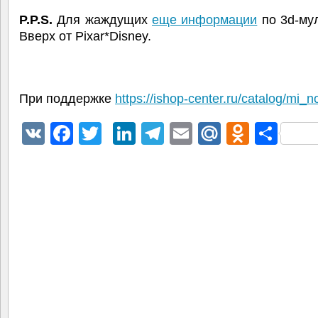
P.P.S.
Для жаждущих
еще информации
по 3d-му
Вверх от Pixar*Disney.
При поддержке
https://ishop-center.ru/catalog/mi_n
VK
Facebook
Twitter
LinkedIn
Telegram
Email
Mail.Ru
Odnokl
Отп