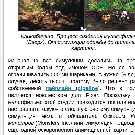
Кликабельно. Процесс создания мультфиль
(Вверх). От симуляции одежды до финаль
картинки.
Изначально все симуляции делались на пр
открытым кодом под именем ODE. Но ее во
ограничивались 500-ми шариками. А нужно было
случае, десять тысяч. Поэтому было решено р
собственный
пайплайн
(
pipeline
). Что в пр
является новшеством для Pixar. Поскольку
мультфильме этой студии приходится так или ин
настраивать какую-то сложную систему симуляци
симуляция меха в обладателе Оскаром
К
монстров
(Monsters Inc.) или симуляция подвод
еще одной оскароносной анимационной картин