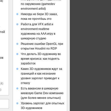
а)
по окружению (gamedev
environment artist)
Никогда не бери 3D заказ,
пока не прочтёшь это
Работа для VFX artist и
)
environment realtime
стей
художника на AAA игру в
шикарную студию
Решение ошибки OpenGL при
открытии Houdini по RDP
Что делать 3D-художнику во
ов
время кризиса: как поднять
заработок
Каких 3D-художников ждут за
границей и как незнание
уровня зарплат приводит к
отказу
(4)
Есть вакансии в шикарную
)
киевскую Game Dev компанию
(для более-менее опытных)
Уровень зарплат для опытных
3D-художников