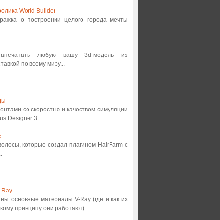
олика World Builder
етражка о построении целого города мечты
..
 напечатать любую вашу 3d-модель из
авкой по всему миру...
ды
ментами со скоростью и качеством симуляции
s Designer 3...
с
 волосы, которые создал плагином HairFarm с
.
-Ray
аны основные материалы V-Ray (где и как их
кому принципу они работают)...