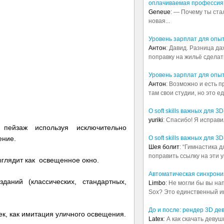
оплачиваемая профессия
Geneue
: — Почему ты ста
новая...
Уровень зарплат для опы
Антон
: Давид. Разница д
поправку на жильё сделать.
Уровень зарплат для опы
Антон
: Возможно и есть 
там свои студии, но это е
О soft skills важных для 
yuriki
: Спасибо! Я исправи
 пейзаж используя исключительно
О soft skills важных для 
ение.
Шея болит
: “Гимнастика 
поправить ссылку на эти у
ыглядит как освещенное окно.
Автоматическая синхрониз
даний (классических, стандартных,
Limbo
: Не могли бы вы н
Sox? Это единственный ин
До и после: рендер 3D де
ек, как имитация уличного освещения.
Latex
: А как скачать деву