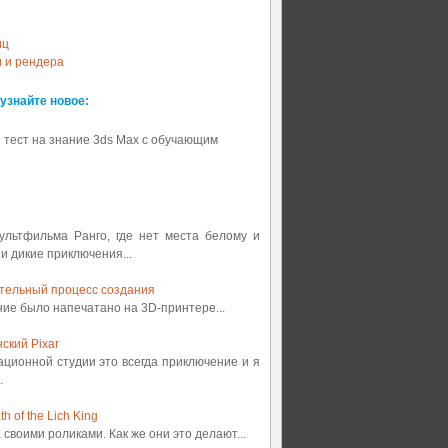
иц
и и рендера
 узнайте новое:
 тест на знание 3ds Max с обучающим
мультфильма Ранго, где нет места белому и
 и дикие приключения...
ительный процесс создания
ение было напечатано на 3D-принтере...
ский Pixar
ационной студии это всегда приключение и я
.
 of the Lich King
а своими роликами. Как же они это делают...