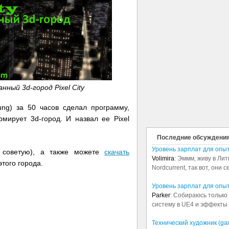
ный 3d-город Pixel City
ung
) за 50 часов сделал программу,
мирует 3d-город. И назвал ее Pixel
Последние обсуждени
Уровень зарплат для опы
 советую), а также можете
скачать
Volimira
: Эммм, живу в Лит
этого города.
Nordcurrent, так вот, они 
Уровень зарплат для опы
Parker
: Собираюсь только 
систему в UE4 и эффекты в
Технический художник (ga