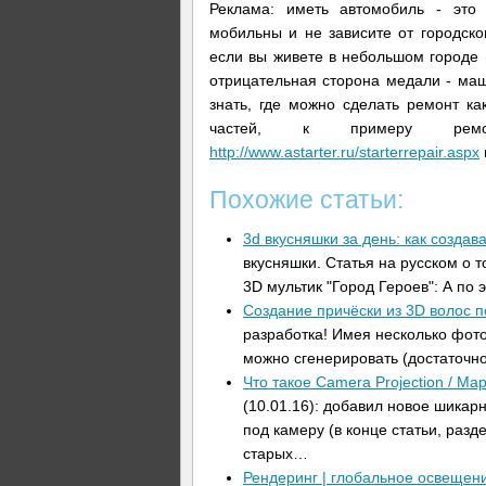
Реклама: иметь автомобиль - это 
мобильны и не зависите от городско
если вы живете в небольшом городе (
отрицательная сторона медали - ма
знать, где можно сделать ремонт ка
частей, к примеру рем
http://www.astarter.ru/starterrepair.aspx
Похожие статьи:
3d вкусняшки за день: как создав
вкусняшки. Статья на русском о 
3D мультик "Город Героев": А по
Создание причёски из 3D волос 
разработка! Имея несколько фото
можно сгенерировать (достаточно
Что такое Camera Projection / Ma
(10.01.16): добавил новое шикар
под камеру (в конце статьи, разд
старых…
Рендеринг | глобальное освещен