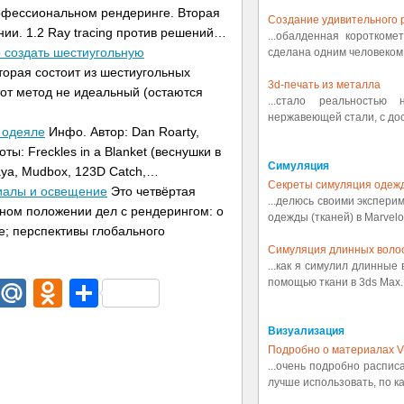
офессиональном рендеринге. Вторая
Создание удивительного р
ии. 1.2 Ray tracing против решений…
...обалденная коротком
о создать шестиугольную
сделана одним человеком.
оторая состоит из шестиугольных
3d-печать из металла
тот метод не идеальный (остаются
...стало реальностью
нержавеющей стали, с дост
 одеяле
Инфо. Автор: Dan Roarty,
: Freckles in a Blanket (веснушки в
Симуляция
aya, Mudbox, 123D Catch,…
Секреты симуляция одеж
иалы и освещение
Это четвёртая
...делюсь своими экспери
нном положении дел с рендерингом: о
одежды (тканей) в Marvelou
е; перспективы глобального
Симуляция длинных воло
...как я симулил длинные
помощью ткани в 3ds Max..
dIn
egram
Email
Mail.Ru
Odnoklassniki
Отправить
Визуализация
Подробно о материалах V
...очень подробно распис
лучше использовать, по ка