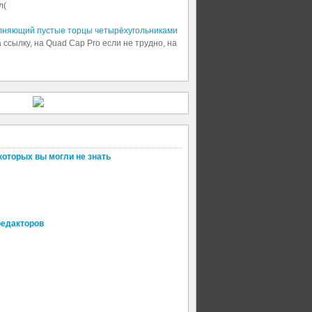
л(
олняющий пустые торцы четырёхугольниками
 ссылку, на Quad Cap Pro если не трудно, на
которых вы могли не знать
редакторов