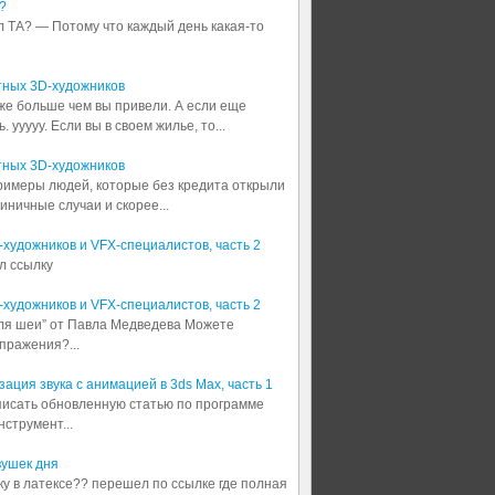
?
л ТА? — Потому что каждый день какая-то
тных 3D-художников
аже больше чем вы привели. А если еще
 ууууу. Если вы в своем жилье, то...
тных 3D-художников
примеры людей, которые без кредита открыли
диничные случаи и скорее...
3D-художников и VFX-специалистов, часть 2
л ссылку
3D-художников и VFX-специалистов, часть 2
для шеи” от Павла Медведева Можете
пражения?...
ация звука с анимацией в 3ds Max, часть 1
аписать обновленную статью по программе
струмент...
вушек дня
шку в латексе?? перешел по ссылке где полная