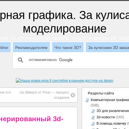
НИЕ 3D, УРОКИ, СТАТЬИ, ОБЗОРЫ, НОВОСТИ, MAKING OF, ЛЫ
блог
Рекламодателям
Что такое 3D?
За кулисами 3D зака
они это
Up (Вверх) от Pixar — процесс
Разделы сайта
создания
Компьютерная график
(596)
3D для развлечени
нерированный 3d-
3d-новости
(165)
В помощь новичку
(