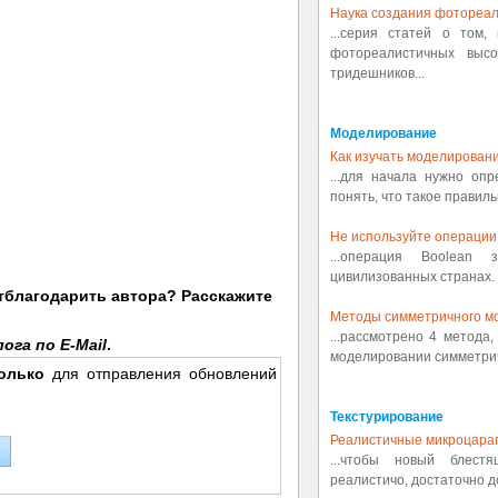
Наука создания фотореал
...серия статей о том,
фотореалистичных выс
тридешников...
Моделирование
Как изучать моделировани
...для начала нужно оп
понять, что такое правиль
Не используйте операции 
...операция Boolean
цивилизованных странах. 
отблагодарить автора? Расскажите
Методы симметричного м
...рассмотрено 4 метода
ога по E-Mail
.
моделировании симметрич
олько
для отправления обновлений
Текстурирование
Реалистичные микроцара
...чтобы новый блест
реалистичо, достаточно д