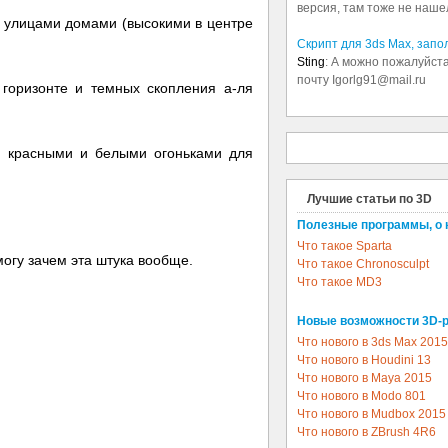
версия, там тоже не наше
у улицами домами (высокими в центре
Скрипт для 3ds Max, зап
Sting
: А можно пожалуйста
почту Igorlg91@mail.ru
 горизонте и темных скопления а-ля
и красными и белыми огоньками для
Лучшие статьи по 3D
Полезные программы, о 
Что такое Sparta
могу зачем эта штука вообще.
Что такое Chronosculpt
Что такое MD3
Новые возможности 3D-
Что нового в 3ds Max 2015
Что нового в Houdini 13
Что нового в Maya 2015
Что нового в Modo 801
Что нового в Mudbox 2015
Что нового в ZBrush 4R6