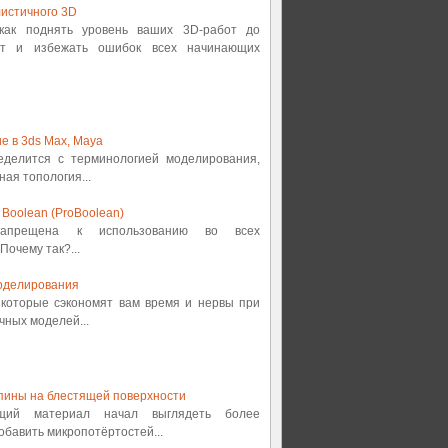
истичного 3D
 как поднять уровень ваших 3D-работ до
от и избежать ошибок всех начинающих
е в 3ds Max, Maya
ределится с терминологией моделирования,
ная топология...
Boolean (ProBoolean)
 запрещена к использованию во всех
Почему так?...
оделирования
, которые сэкономят вам время и нервы при
ных моделей...
пины на блестящей поверхности
ящий материал начал выглядеть более
обавить микропотёртостей...