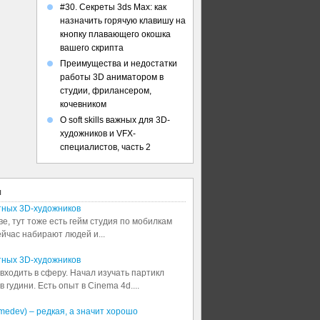
#30. Секреты 3ds Max: как
назначить горячую клавишу на
кнопку плавающего окошка
вашего скрипта
Преимущества и недостатки
работы 3D аниматором в
студии, фрилансером,
кочевником
О soft skills важных для 3D-
художников и VFX-
специалистов, часть 2
я
тных 3D-художников
ве, тут тоже есть гейм студия по мобилкам
сейчас набирают людей и...
тных 3D-художников
входить в сферу. Начал изучать партикл
 гудини. Есть опыт в Cinema 4d....
medev) – редкая, а значит хорошо