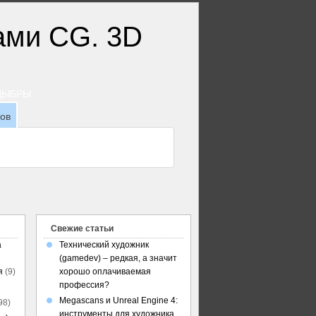
ТДЫБРЫ
зов
Свежие статьи
а
Технический художник
(gamedev) – редкая, а значит
я
(9)
хорошо оплачиваемая
профессия?
Megascans и Unreal Engine 4:
98)
инструменты для художника