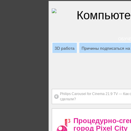
ОБУЧЕ
3D работа
Причины подписаться на 
Philips Carousel for Cinema 21:9 TV — Как 
сделали?
Процедурно-сге
город Pixel City