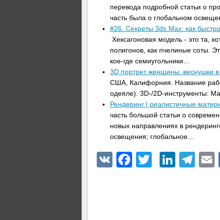
перевода подробной статьи о пр
часть была о глобальном освещен
#26. Секреты 3ds Max: как быстр
Хексагоновая модель - это та, к
полигонов, как пчелиные соты. Э
кое-где семиугольники…
3D портрет женщины: веснушки в
США, Калифорния. Название работы
одеяле). 3D-/2D-инструменты: M
Рендеринг | реалистичные матер
часть большой статьи о совреме
новых направлениях в рендеринг
освещения; глобальное…
VK
Facebook
Twitter
Linke
Tel