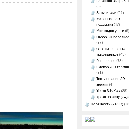
Вакансии 3D (работ
(6)
За кулисами
(66)
Маленькие 3D
подсказки
(47)
Мои видео уроки
(8
Обзор 3D-полезно
(37)
Ответы на письма
тридешников
(45)
Рендер дня
(73)
Словарь 3D термин
(31)
Тестирование 3D-
знаний
(4)
Уроки 3ds Max
(28)
Уроки по Unity (C#)
Полезности (не 3D)
(10