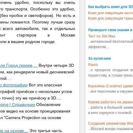
очень удобно, поскольку вы очень
Как выбрать комп для 3D
го транспорта. Особенно это удобно,
Комп для симуляции част
без пробок и светофоров). Но есть и
Комп для симуляции ткан
шины ломаются. Поэтому лучше сразу
к всего автомобиля, так и отдельных
Проверьте свои знания и
онт стартеров в Москве
Тест по 3ds Max
или в вашем родном городе.
...интересный бесплатный
эффектом...
За кулисами
Ранго
али Город героев,…
Внутри четыре 3D
...о процессе создания 
том, как рендерили новый диснеевский
пушистому, а только грязь
 этой…
по фотографии
Вот это классная
Коралина (Coraline) удив
графий причёски с нескольких углов
...все персонажи и окруж
 точно) эту же причёску в 3D.…
Каково работать на украин
pping | Справочник
Обновление
...работа в большой аним
ное видео на основе проецирования
в него окунулся с головой..
ел "Camera Projection на основе
Создание синематика Wrath
...Blizzard всегда поражал
ие на основе…
Это третья часть