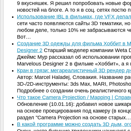
9 вкусняшек. Я решил попробовать новые ф
новостей на блоге. А то я в соц. сетях постю
Использование IBL в фильмах, где VFX делал
сети часто появляются сайты 3D тематики, но 
любом деле, только 10% не забрасываются че
Вот…
Создание 3D одежды для фильма Хоббит в M
Designer 2
Старший моделер компании Weta Di
Джеймс Мур рассказал об использовании пр
Marvelous Designer 2 в фильме «Хоббит», а 
Кран в грязи: мегареалистичный 3D рендер д
Автор: Marcel Haladej, Словакия. Название ра
3D-/2D-инструменты: 3ds Max, MARI, Photosho
Подробнее о создании очень реалистичного 
Что такое Camera Projection / Mapping | Спра
Обновление (10.01.16): добавил новое шикар
на основе проецирования под камеру (в конце
раздел "Camera Projection на основе старых…
В какой программе можно создать 3D дым, ог