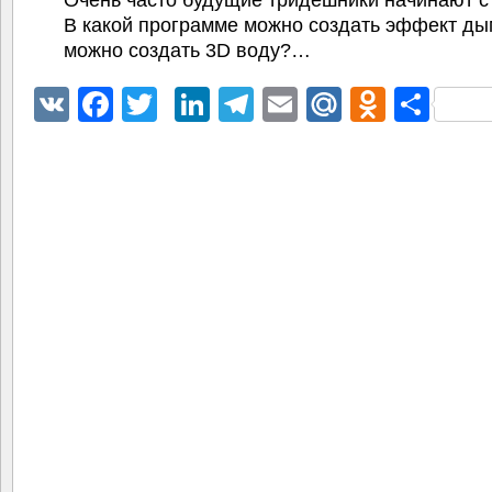
Очень часто будущие тридешники начинают с
В какой программе можно создать эффект ды
можно создать 3D воду?…
VK
Facebook
Twitter
LinkedIn
Telegram
Email
Mail.Ru
Odnokl
Отп