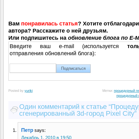
Вам
понравилась статья
? Хотите отблагодар
автора? Расскажите о ней друзьям.
Или подпишитесь на
обновление блога по E-M
Введите ваш e-mail (используется
тол
отправления обновлений блога):
Posted by
yuriki
Метки:
процедурный ге
процедурный 
Один комментарий к статье “Процеду
сгенерированный 3d-город Pixel City”
Петр
says:
Декабрь 1, 2010 в 19:50