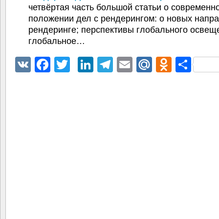
четвёртая часть большой статьи о современн
положении дел с рендерингом: о новых напр
рендеринге; перспективы глобального освещ
глобальное…
VK
Facebook
Twitter
LinkedIn
Telegram
Email
Mail.Ru
Odnokl
Отп