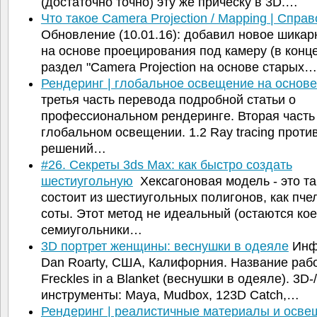
(достаточно точно) эту же причёску в 3D.…
Что такое Camera Projection / Mapping | Спра
Обновление (10.01.16): добавил новое шикар
на основе проецирования под камеру (в конце
раздел "Camera Projection на основе старых…
Рендеринг | глобальное освещение на основ
третья часть перевода подробной статьи о
профессиональном рендеринге. Вторая часть
глобальном освещении. 1.2 Ray tracing проти
решений…
#26. Секреты 3ds Max: как быстро создать
шестиугольную
Хексагоновая модель - это та
состоит из шестиугольных полигонов, как пч
соты. Этот метод не идеальный (остаются кое
семиугольники…
3D портрет женщины: веснушки в одеяле
Инфо
Dan Roarty, США, Калифорния. Название раб
Freckles in a Blanket (веснушки в одеяле). 3D-
инструменты: Maya, Mudbox, 123D Catch,…
Рендеринг | реалистичные материалы и осве