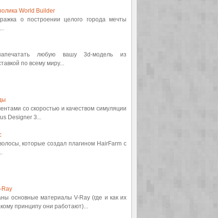
олика World Builder
етражка о построении целого города мечты
..
 напечатать любую вашу 3d-модель из
авкой по всему миру...
ды
ментами со скоростью и качеством симуляции
s Designer 3...
с
 волосы, которые создал плагином HairFarm с
.
-Ray
аны основные материалы V-Ray (где и как их
кому принципу они работают)...