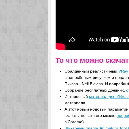
То что можно скачат
Обалденный реалистичный
VRay 
с нанесённым рисунком и поцара
Пиксар - Neil Blevins. И подробны
Собрание бесплатных древних,
о
Интересный
материал для ZBrus
материала.
А этот новый нодовый параметри
скачать, но зато его можно
попро
в Chrome).
Шикарный плагин Animators Tool K