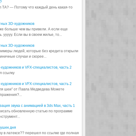
?
л ТА? — Потому что каждый день какая-то
тных 3D-художников
аже больше чем вы привели. А если еще
 ууууу. Если вы в своем жилье, то...
тных 3D-художников
примеры людей, которые без кредита открыли
диничные случаи и скорее...
3D-художников и VFX-специалистов, часть 2
л ссылку
3D-художников и VFX-специалистов, часть 2
для шеи” от Павла Медведева Можете
пражения?...
ация звука с анимацией в 3ds Max, часть 1
аписать обновленную статью по программе
струмент...
вушек дня
шку в латексе?? перешел по ссылке где полная