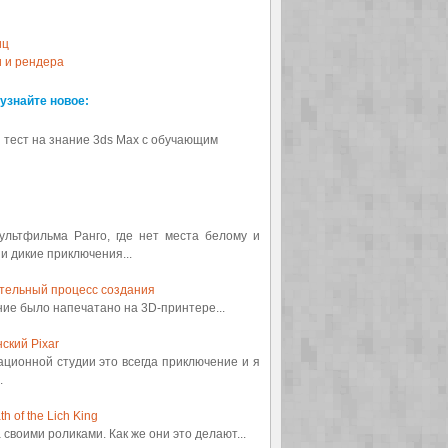
иц
и и рендера
 узнайте новое:
 тест на знание 3ds Max с обучающим
мультфильма Ранго, где нет места белому и
 и дикие приключения...
ительный процесс создания
ение было напечатано на 3D-принтере...
ский Pixar
ационной студии это всегда приключение и я
.
 of the Lich King
а своими роликами. Как же они это делают...