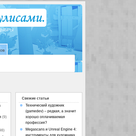
ТДЫБРЫ
зов
Свежие статьи
а
Технический художник
(gamedev) – редкая, а значит
я
(9)
хорошо оплачиваемая
профессия?
Megascans и Unreal Engine 4:
98)
инструменты для художника