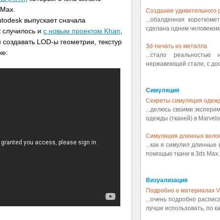
 Max.
Создание удивительного р
todesk выпускает сначала
...обалденная коротком
сделана одним человеком.
к случилось и
с новым проектом Khan
,
 создавать LOD-ы геометрии, текстур
3d-печать из металла
же:
...стало реальностью
нержавеющей стали, с дост
Симуляция
Секреты симуляция одеж
...делюсь своими экспери
одежды (тканей) в Marvelou
Симуляция длинных воло
...как я симулил длинные
помощью ткани в 3ds Max..
Визуализация
Подробно о материалах V
...очень подробно распис
лучше использовать, по ка