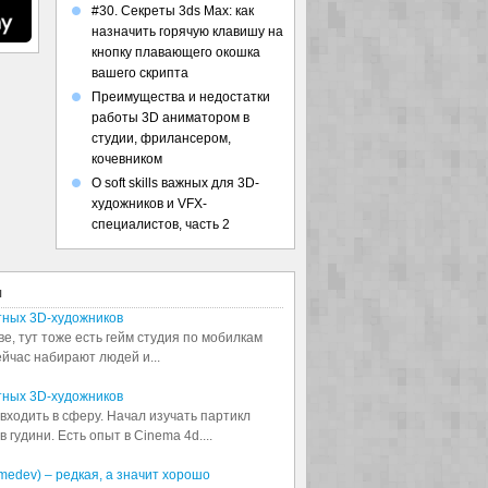
#30. Секреты 3ds Max: как
назначить горячую клавишу на
кнопку плавающего окошка
вашего скрипта
Преимущества и недостатки
работы 3D аниматором в
студии, фрилансером,
кочевником
О soft skills важных для 3D-
художников и VFX-
специалистов, часть 2
я
тных 3D-художников
ве, тут тоже есть гейм студия по мобилкам
сейчас набирают людей и...
тных 3D-художников
входить в сферу. Начал изучать партикл
 гудини. Есть опыт в Cinema 4d....
medev) – редкая, а значит хорошо