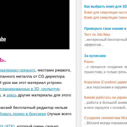
Как выбрать комп для 3D
Комп для симуляции част
Комп для симуляции ткан
Проверьте свои знания и
Тест по 3ds Max
...интересный бесплатный
эффектом...
За кулисами
ь.
Ранго
...о процессе создания 
материал грязного
, местами ржавого,
пушистому, а только грязь
панного металла от CG директора
й урок как этот материал устроен.
Коралина (Coraline) удив
...все персонажи и окруж
тсканированных в 3D, скульптур
.
h
, а
здесь
другие материалы для этого
Каково работать на украин
...работа в большой аним
ческий бесплатный редактор нельзя
в него окунулся с головой..
бовать прямо в браузере
(лучше всего
Создание синематика Wrath
...Blizzard всегда поражал
it (ATK)
, который очень сильно