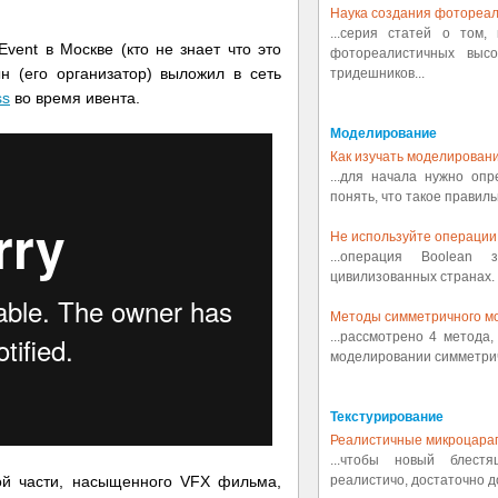
Наука создания фотореал
...серия статей о том,
ent в Москве (кто не знает что это
фотореалистичных выс
н (его организатор) выложил в сеть
тридешников...
ss
во время ивента.
Моделирование
Как изучать моделировани
...для начала нужно оп
понять, что такое правиль
Не используйте операции 
...операция Boolean
цивилизованных странах. 
Методы симметричного м
...рассмотрено 4 метода
моделировании симметрич
Текстурирование
Реалистичные микроцара
...чтобы новый блест
ой части, насыщенного VFX фильма,
реалистичо, достаточно д