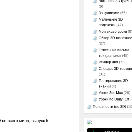
Вакансии 3D (работ
(6)
За кулисами
(66)
Маленькие 3D
подсказки
(47)
Мои видео уроки
(8
Обзор 3D-полезно
(37)
Ответы на письма
тридешников
(45)
Рендер дня
(73)
Словарь 3D термин
(31)
Тестирование 3D-
знаний
(4)
Уроки 3ds Max
(28)
Уроки по Unity (C#)
Полезности (не 3D)
(10