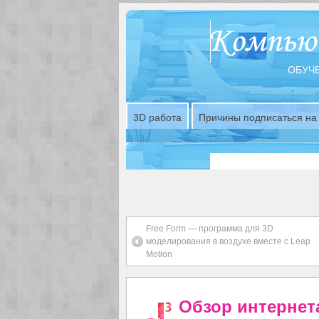
ОБУЧЕ
3D работа
Причины подписаться на 
Free Form — программа для 3D
моделирования в воздухе вместе с Leap
Motion
Обзор интернета