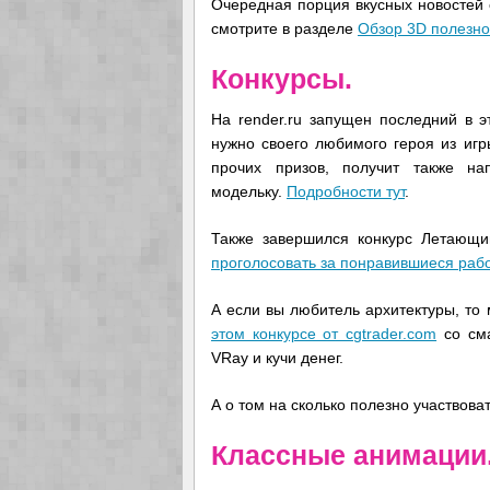
Очередная порция вкусных новостей о
смотрите в разделе
Обзор 3D полезно
Конкурсы.
На render.ru запущен последний в э
нужно своего любимого героя из игр
прочих призов, получит также н
модельку.
Подробности тут
.
Также завершился конкурс Летающ
проголосовать за понравившиеся раб
А если вы любитель архитектуры, то
этом конкурсе от cgtrader.com
со сма
VRay и кучи денег.
А о том на сколько полезно участвова
Классные анимации