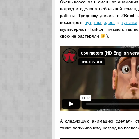
Очень классная и смешная анимация "
наград и сделана небольшой команд
работы. Тридешку делали в ZBrush 
посмотреть
тут
,
там
,
здесь
и
тутычки
мультсериал Plankton Invasion, так в
свою не растеряли
).
А следующую анимацию сделали сту
также получила кучу наград на всев