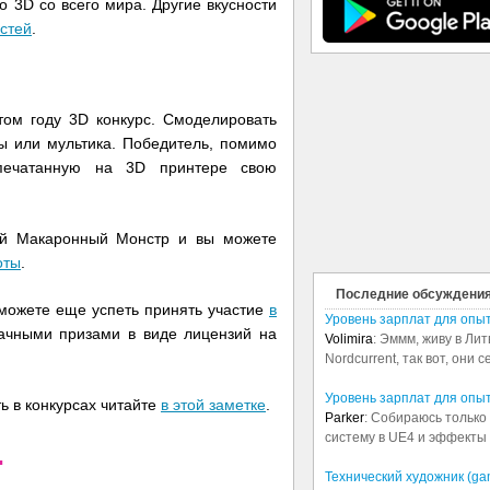
 3D со всего мира. Другие вкусности
стей
.
том году 3D конкурс. Смоделировать
ы или мультика. Победитель, помимо
апечатанную на 3D принтере свою
ий Макаронный Монстр и вы можете
оты
.
Последние обсуждени
 можете еще успеть принять участие
в
Уровень зарплат для опы
чными призами в виде лицензий на
Volimira
: Эммм, живу в Лит
Nordcurrent, так вот, они 
Уровень зарплат для опы
ть в конкурсах читайте
в этой заметке
.
Parker
: Собираюсь только 
систему в UE4 и эффекты в
.
Технический художник (ga