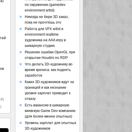
а)
по окружению (gamedev
environment artist)
Никогда не бери 3D заказ,
пока не прочтёшь это
Работа для VFX artist и
)
environment realtime
стей
художника на AAA игру в
шикарную студию
Решение ошибки OpenGL при
открытии Houdini по RDP
Что делать 3D-художнику во
ов
время кризиса: как поднять
заработок
Каких 3D-художников ждут за
границей и как незнание
уровня зарплат приводит к
отказу
(4)
Есть вакансии в шикарную
)
киевскую Game Dev компанию
(для более-менее опытных)
Уровень зарплат для опытных
3D-художников