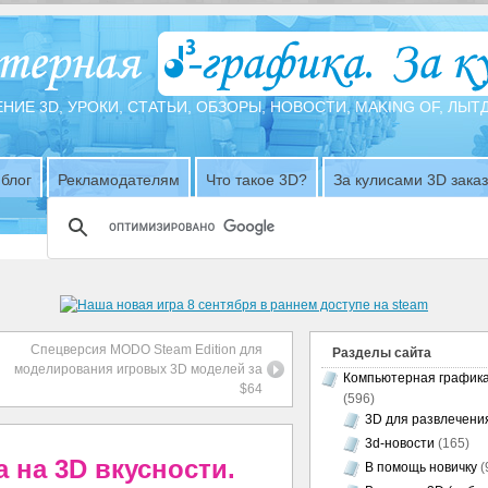
НИЕ 3D, УРОКИ, СТАТЬИ, ОБЗОРЫ, НОВОСТИ, MAKING OF, ЛЫ
блог
Рекламодателям
Что такое 3D?
За кулисами 3D зака
Спецверсия MODO Steam Edition для
Разделы сайта
моделирования игровых 3D моделей за
Компьютерная график
$64
(596)
3D для развлечени
3d-новости
(165)
 на 3D вкусности.
В помощь новичку
(