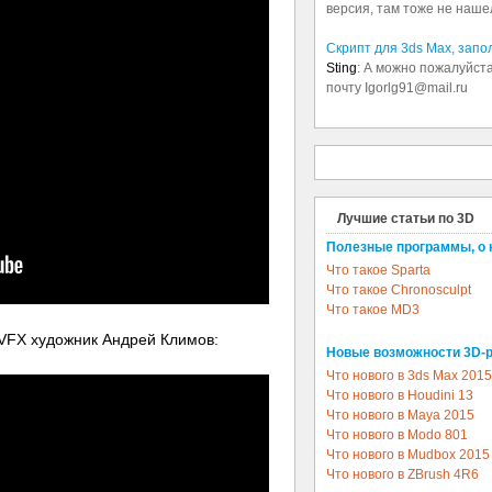
версия, там тоже не наше
Скрипт для 3ds Max, зап
Sting
: А можно пожалуйста
почту Igorlg91@mail.ru
Лучшие статьи по 3D
Полезные программы, о 
Что такое Sparta
Что такое Chronosculpt
Что такое MD3
 VFX художник Андрей Климов:
Новые возможности 3D-
Что нового в 3ds Max 2015
Что нового в Houdini 13
Что нового в Maya 2015
Что нового в Modo 801
Что нового в Mudbox 2015
Что нового в ZBrush 4R6