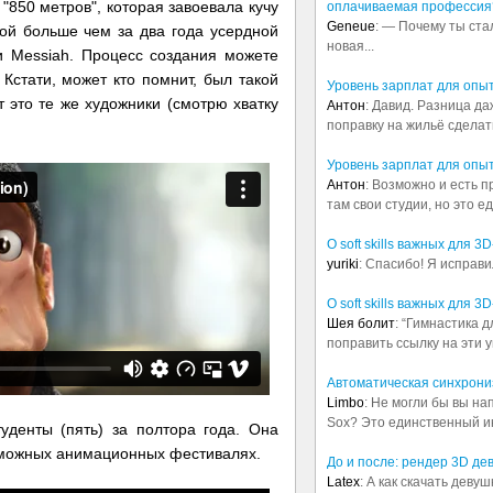
850 метров", которая завоевала кучу
оплачиваемая профессия
Geneue
: — Почему ты ста
ой больше чем за два года усердной
новая...
и Messiah. Процесс создания можете
. Кстати, может кто помнит, был такой
Уровень зарплат для опы
от это те же художники (смотрю хватку
Антон
: Давид. Разница д
поправку на жильё сделать.
Уровень зарплат для опы
Антон
: Возможно и есть 
там свои студии, но это е
О soft skills важных для 
yuriki
: Спасибо! Я исправи
О soft skills важных для 
Шея болит
: “Гимнастика 
поправить ссылку на эти у
Автоматическая синхрониз
Limbo
: Не могли бы вы н
Sox? Это единственный ин
денты (пять) за полтора года. Она
озможных анимационных фестивалях.
До и после: рендер 3D де
Latex
: А как скачать деву