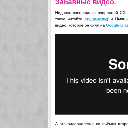
Забавные видео.
Недавно завершился очередной CG Ev
такое читайте
эту заметку
) и Цыпцы
видео, которое он снял на
Google Gla
А это видеонарезка со съёмок втор