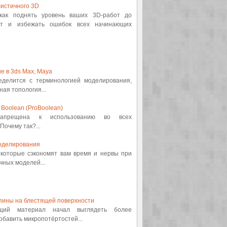
истичного 3D
 как поднять уровень ваших 3D-работ до
от и избежать ошибок всех начинающих
е в 3ds Max, Maya
ределится с терминологией моделирования,
ная топология...
Boolean (ProBoolean)
 запрещена к использованию во всех
Почему так?...
оделирования
, которые сэкономят вам время и нервы при
ных моделей...
пины на блестящей поверхности
ящий материал начал выглядеть более
обавить микропотёртостей...