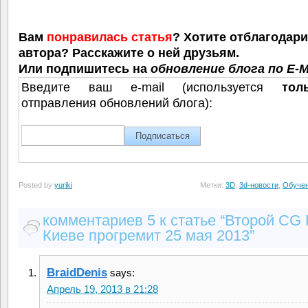
Вам
понравилась статья
? Хотите отблагодар
автора? Расскажите о ней друзьям.
Или подпишитесь на
обновление блога по E-M
Введите ваш e-mail (используется
тол
отправления обновлений блога):
Posted by
yuriki
Метки:
3D
,
3d-новости
,
Обуче
комментариев 5 к статье “Второй CG 
Киеве прогремит 25 мая 2013”
BraidDenis
says:
Апрель 19, 2013 в 21:28