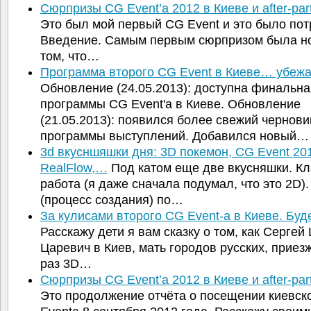
Сюрпризы CG Event’а 2012 в Киеве и after-pa
Это был мой первый CG Event и это было по
Введение. Самым первым сюрпризом была но
том, что…
Программа второго CG Event в Киеве… убеж
Обновление (24.05.2013): доступна финальна
программы CG Event'а в Киеве. Обновление
(21.05.2013): появился более свежий чернови
программы выступлений. Добавился новый…
3d вкусншяшки дня: 3D покемон, CG Event 20
RealFlow,…
Под катом еще две вкусняшки. Кл
работа (я даже сначала подумал, что это 2D).
(процесс создания) по…
За кулисами второго CG Event-а в Киеве. Бу
Расскажу дети я вам сказку о том, как Серге
Царевич в Киев, мать городов русских, приез
раз 3D…
Сюрпризы CG Event’а 2012 в Киеве и after-pa
Это продолжение отчёта о посещении киевск