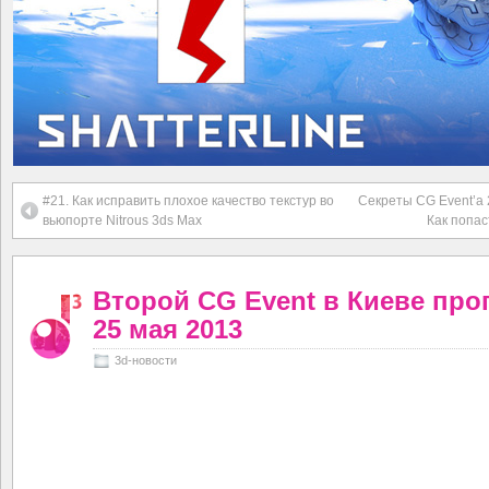
#21. Как исправить плохое качество текстур во
Секреты CG Event’а 
вьюпорте Nitrous 3ds Max
Как попас
Второй CG Event в Киеве про
25 мая 2013
3d-новости