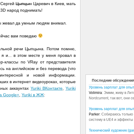
к Сергей
Цыпцын
Царевич в Киев, мать
з 3D народ поднимать!
ды жевал да умным людям внимал.
сейчас вам поведаю
ельной речи Цыпцына. Потом помню,
я и... в этом месте у меня провал в
ер-классы по VRay от представителя
сь на английском и без перевода (что
интересной и новой информации.
Последние обсуждени
ших в интернет видеоуроках, которые
Уровень зарплат для опы
ьных аккаунтах
Yuriki ВКонтакте
,
Yuriki
Volimira
: Эммм, живу в Лит
на Google+
,
Yuriki в ЖЖ
:
Nordcurrent, так вот, они 
Уровень зарплат для опы
Parker
: Собираюсь только 
систему в UE4 и эффекты в
Технический художник (ga