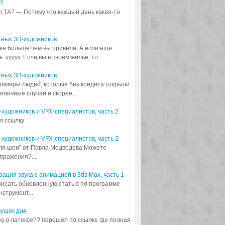
?
л ТА? — Потому что каждый день какая-то
тных 3D-художников
аже больше чем вы привели. А если еще
 ууууу. Если вы в своем жилье, то...
тных 3D-художников
примеры людей, которые без кредита открыли
диничные случаи и скорее...
3D-художников и VFX-специалистов, часть 2
л ссылку
3D-художников и VFX-специалистов, часть 2
для шеи” от Павла Медведева Можете
пражения?...
ация звука с анимацией в 3ds Max, часть 1
аписать обновленную статью по программе
струмент...
вушек дня
шку в латексе?? перешел по ссылке где полная