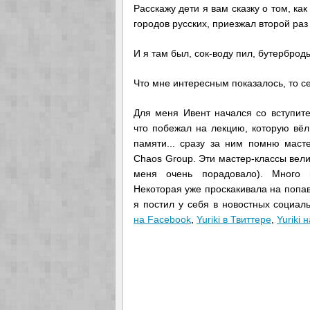
Расскажу дети я вам сказку о том, ка
городов русских, приезжал второй ра
И я там был, сок-воду пил, бутербро
Что мне интересным показалось, то 
Для меня Ивент начался со вступит
что побежал на лекцию, которую вёл 
памяти... сразу за ним помню маст
Chaos Group. Эти мастер-классы вели
меня очень порадовало). Много 
Некоторая уже проскакивала на попав
я постил у себя в новостных социал
на Facebook
,
Yuriki в Твиттере
,
Yuriki 