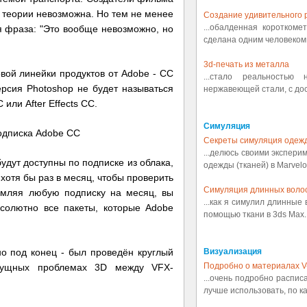
в теории невозможна. Но тем не менее
Создание удивительного р
...обалденная коротком
ая фраза: "Это вообще невозможно, но
сделана одним человеком.
3d-печать из металла
вой линейки продуктов от Adobe - CC
...стало реальностью
версия Photoshop не будет называться
нержавеющей стали, с дост
или After Effects CC.
Симуляция
Секреты симуляция одеж
...делюсь своими экспери
будут доступны по подписке из облака,
одежды (тканей) в Marvelou
хотя бы раз в месяц, чтобы проверить
Симуляция длинных воло
рмляя любую подписку на месяц, вы
...как я симулил длинные
солютно все пакеты, которые Adobe
помощью ткани в 3ds Max..
о под конец - был проведён круглый
Визуализация
Подробно о материалах V
асущных проблемах 3D между VFX-
...очень подробно распис
лучше использовать, по ка