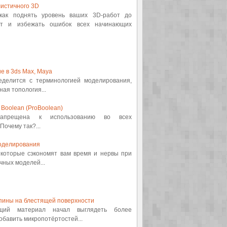
истичного 3D
 как поднять уровень ваших 3D-работ до
от и избежать ошибок всех начинающих
е в 3ds Max, Maya
ределится с терминологией моделирования,
ная топология...
Boolean (ProBoolean)
 запрещена к использованию во всех
Почему так?...
оделирования
, которые сэкономят вам время и нервы при
ных моделей...
пины на блестящей поверхности
ящий материал начал выглядеть более
обавить микропотёртостей...