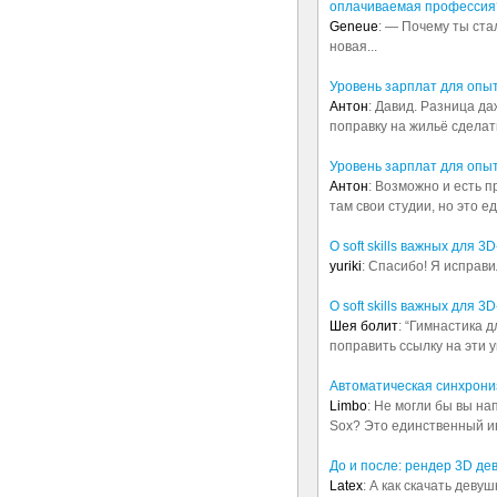
оплачиваемая профессия
Geneue
: — Почему ты ста
новая...
Уровень зарплат для опы
Антон
: Давид. Разница д
поправку на жильё сделать.
Уровень зарплат для опы
Антон
: Возможно и есть 
там свои студии, но это е
О soft skills важных для 
yuriki
: Спасибо! Я исправи
О soft skills важных для 
Шея болит
: “Гимнастика 
поправить ссылку на эти у
Автоматическая синхрониз
Limbo
: Не могли бы вы н
Sox? Это единственный ин
До и после: рендер 3D де
Latex
: А как скачать деву