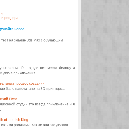
иц
и и рендера
 узнайте новое:
 тест на знание 3ds Max с обучающим
мультфильма Ранго, где нет места белому и
 и дикие приключения...
ительный процесс создания
ение было напечатано на 3D-принтере...
ский Pixar
ационной студии это всегда приключение и я
.
 of the Lich King
а своими роликами. Как же они это делают...