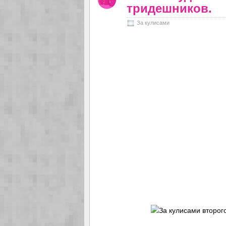
тридешников.
За кулисами