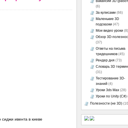
Вакансии 3D (работ
(6)
За кулисами
(66)
Маленькие 3D
подсказки
(47)
Мои видео уроки
(8
Обзор 3D-полезно
(37)
Ответы на письма
тридешников
(45)
Рендер дня
(73)
Словарь 3D термин
(31)
Тестирование 3D-
знаний
(4)
Уроки 3ds Max
(28)
Уроки по Unity (C#)
Полезности (не 3D)
(10