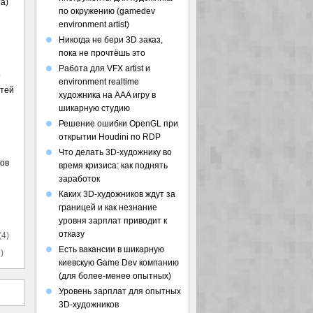
а)
по окружению (gamedev
environment artist)
Никогда не бери 3D заказ,
пока не прочтёшь это
Работа для VFX artist и
)
environment realtime
стей
художника на AAA игру в
шикарную студию
Решение ошибки OpenGL при
открытии Houdini по RDP
Что делать 3D-художнику во
ов
время кризиса: как поднять
заработок
Каких 3D-художников ждут за
границей и как незнание
уровня зарплат приводит к
отказу
(4)
Есть вакансии в шикарную
)
киевскую Game Dev компанию
(для более-менее опытных)
Уровень зарплат для опытных
3D-художников