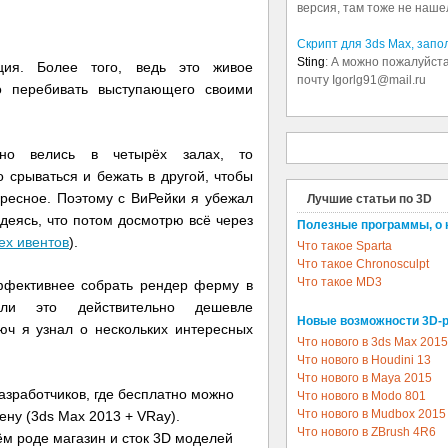
версия, там тоже не наше
Скрипт для 3ds Max, зап
Sting
: А можно пожалуйста
ия. Более того, ведь это живое
почту Igorlg91@mail.ru
о перебивать выступающего своими
ьно велись в четырёх залах, то
 срываться и бежать в другой, чтобы
ересное. Поэтому с ВиРейки я убежал
Лучшие статьи по 3D
деясь, что потом досмотрю всё через
Полезные программы, о 
ех ивентов
).
Что такое Sparta
Что такое Chronosculpt
Что такое MD3
ффективнее собрать рендер ферму в
и это действительно дешевле
Новые возможности 3D-
ч я узнал о нескольких интересных
Что нового в 3ds Max 2015
Что нового в Houdini 13
Что нового в Maya 2015
разработчиков, где бесплатно можно
Что нового в Modo 801
Что нового в Mudbox 2015
ну (3ds Max 2013 + VRay).
Что нового в ZBrush 4R6
ём роде магазин и сток 3D моделей