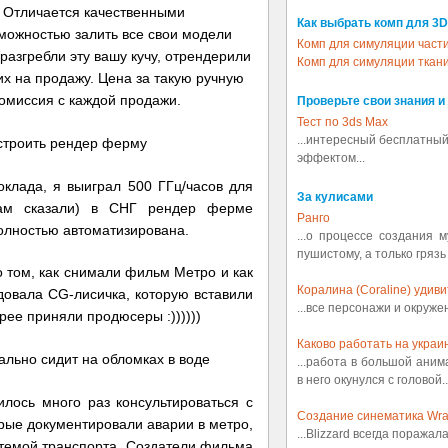
). Отличается качественными
Как выбрать комп для 3D
можностью залить все свои модели
Комп для симуляции част
азгребли эту вашу кучу, отрендерили
Комп для симуляции ткан
х на продажу. Цена за такую ручную
комиссия с каждой продажи.
Проверьте свои знания и
Тест по 3ds Max
...интересный бесплатный
эффектом...
клада, я выиграл 500 ГГц/часов для
За кулисами
нам сказали) в СНГ рендер ферме
Ранго
полностью автоматизирована.
...о процессе создания 
пушистому, а только грязь
 том, как снимали фильм Метро и как
Коралина (Coraline) удив
довала CG-лисичка, которую вставили
...все персонажи и окруж
трее приняли продюсеры :))))))
Каково работать на украин
...работа в большой аним
в него окунулся с головой..
лось много раз консультироваться с
Создание синематика Wrath
рые документировали аварии в метро,
...Blizzard всегда поражал
темой транспорта. Создатели фильма