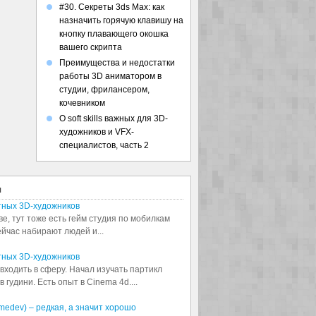
#30. Секреты 3ds Max: как
назначить горячую клавишу на
кнопку плавающего окошка
вашего скрипта
Преимущества и недостатки
работы 3D аниматором в
студии, фрилансером,
кочевником
О soft skills важных для 3D-
художников и VFX-
специалистов, часть 2
я
тных 3D-художников
ве, тут тоже есть гейм студия по мобилкам
сейчас набирают людей и...
тных 3D-художников
входить в сферу. Начал изучать партикл
 гудини. Есть опыт в Cinema 4d....
medev) – редкая, а значит хорошо