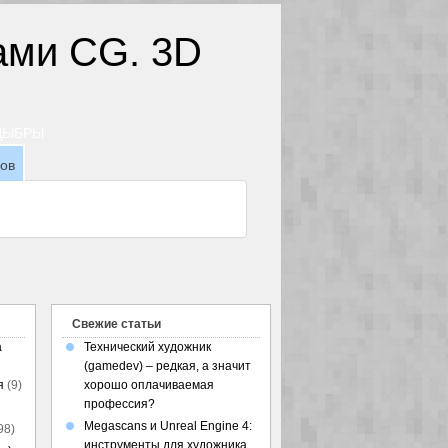
ТДЫБРЫ
зов
Свежие статьи
а
Технический художник
(gamedev) – редкая, а значит
я
(9)
хорошо оплачиваемая
профессия?
Megascans и Unreal Engine 4:
98)
инструменты для художника