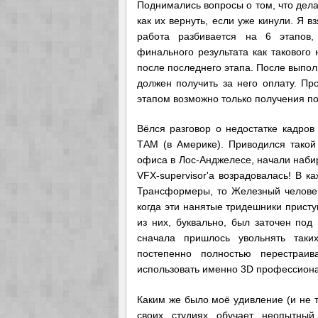
Поднимались вопросы о том, что делат
как их вернуть, если уже кинули. Я 
работа разбивается на 6 этапов,
финального результата как такового 
после последнего этапа. После выпол
должен получить за него оплату. П
этапом возможно только получения п
Вёлся разговор о недостатке кадров
ТАМ (в Америке). Приводился такой
офиса в Лос-Анджелесе, начали набир
VFX-supervisor'а возрадовалась! В к
Трансформеры, то Железный человек
когда эти нанятые тридешники присту
из них, буквально, был заточен под
сначала пришлось увольнять таки
постепенно полностью перестраи
использовать именно 3D профессиона
Каким же было моё удивление (и не то
своих студиях обучает неопытный