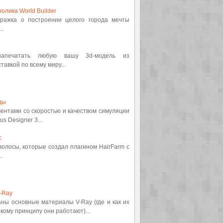
олика World Builder
етражка о построении целого города мечты
..
 напечатать любую вашу 3d-модель из
авкой по всему миру...
ды
ментами со скоростью и качеством симуляции
s Designer 3...
с
 волосы, которые создал плагином HairFarm с
.
-Ray
аны основные материалы V-Ray (где и как их
кому принципу они работают)...