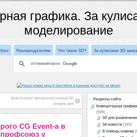
НИЕ 3D, УРОКИ, СТАТЬИ, ОБЗОРЫ, НОВОСТИ, MAKING OF, ЛЫ
блог
Рекламодателям
Что такое 3D?
За кулисами 3D зака
Кран в грязи: мегареалистичный 3D
Разделы сайта
рендер дня
Компьютерная график
(596)
3D для развлечени
рого CG Event-а в
3d-новости
(165)
В помощь новичку
(
и профсоюз у