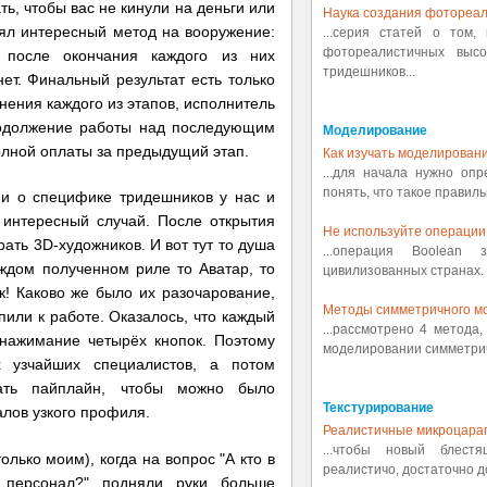
ь, чтобы вас не кинули на деньги или
Наука создания фотореал
взял интересный метод на вооружение:
...серия статей о том,
фотореалистичных выс
 после окончания каждого из них
тридешников...
нет. Финальный результат есть только
нения каждого из этапов, исполнитель
родолжение работы над последующим
Моделирование
олной оплаты за предыдущий этап.
Как изучать моделировани
...для начала нужно оп
понять, что такое правиль
 и о специфике тридешников у нас и
 интересный случай. После открытия
Не используйте операции 
ать 3D-художников. И вот тут то душа
...операция Boolean
аждом полученном риле то Аватар, то
цивилизованных странах. 
! Каково же было их разочарование,
Методы симметричного м
пили к работе. Оказалось, что каждый
...рассмотрено 4 метода
 нажимание четырёх кнопок. Поэтому
моделировании симметрич
х узчайших специалистов, а потом
вать пайплайн, чтобы можно было
Текстурирование
лов узкого профиля.
Реалистичные микроцара
...чтобы новый блест
лько моим), когда на вопрос "А кто в
реалистичо, достаточно д
 персонал?" подняли руки больше