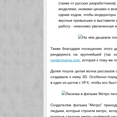
(также от русских разработчиков
моделями, низкими ценами и воз
одним ходом, чтобы модераторы р
вкусные превьюшки и выставили и
работу - немножко увеличенная 
Также благодаря посещению этого до
рендеринга на крупнейшей (так 
rendermama.com
, которая к тому же 
Далее пошла целая волна рассказов о
создавали к нему 3D. Особенно пора
в один из шотов с VFX, чтобы его быс
Создателям фильма "Метро" приходи
людьми, которые строили метро, кото
которые сделали метро надёжной сис